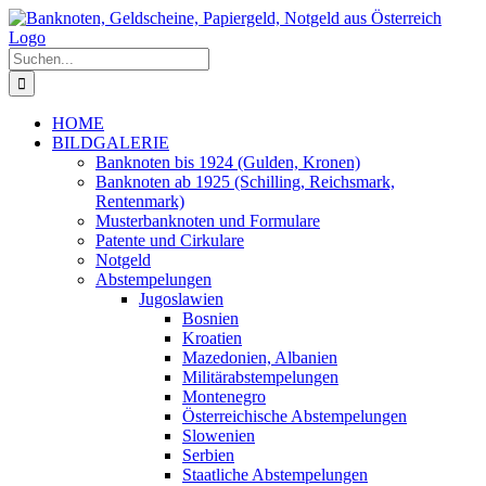
Zum
Inhalt
springen
Suche
nach:
HOME
BILDGALERIE
Banknoten bis 1924 (Gulden, Kronen)
Banknoten ab 1925 (Schilling, Reichsmark,
Rentenmark)
Musterbanknoten und Formulare
Patente und Cirkulare
Notgeld
Abstempelungen
Jugoslawien
Bosnien
Kroatien
Mazedonien, Albanien
Militärabstempelungen
Montenegro
Österreichische Abstempelungen
Slowenien
Serbien
Staatliche Abstempelungen