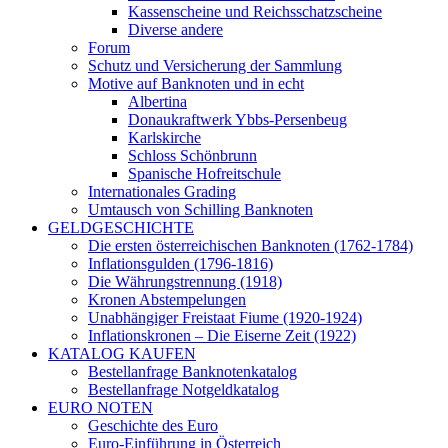
Kassenscheine und Reichsschatzscheine
Diverse andere
Forum
Schutz und Versicherung der Sammlung
Motive auf Banknoten und in echt
Albertina
Donaukraftwerk Ybbs-Persenbeug
Karlskirche
Schloss Schönbrunn
Spanische Hofreitschule
Internationales Grading
Umtausch von Schilling Banknoten
GELDGESCHICHTE
Die ersten österreichischen Banknoten (1762-1784)
Inflationsgulden (1796-1816)
Die Währungstrennung (1918)
Kronen Abstempelungen
Unabhängiger Freistaat Fiume (1920-1924)
Inflationskronen – Die Eiserne Zeit (1922)
KATALOG KAUFEN
Bestellanfrage Banknotenkatalog
Bestellanfrage Notgeldkatalog
EURO NOTEN
Geschichte des Euro
Euro-Einführung in Österreich