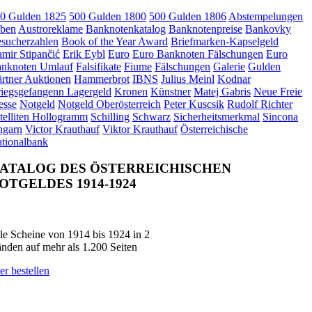
0 Gulden 1825
500 Gulden 1800
500 Gulden 1806
Abstempelungen
ben
Austroreklame
Banknotenkatalog
Banknotenpreise
Bankovky
sucherzahlen
Book of the Year Award
Briefmarken-Kapselgeld
mir Stipančić
Erik Eybl
Euro
Euro Banknoten Fälschungen
Euro
nknoten Umlauf
Falsifikate
Fiume
Fälschungen
Galerie
Gulden
rtner Auktionen
Hammerbrot
IBNS
Julius Meinl
Kodnar
iegsgefangenn Lagergeld
Kronen
Künstner
Matej Gabris
Neue Freie
esse
Notgeld
Notgeld Oberösterreich
Peter Kuscsik
Rudolf Richter
telliten Hollogramm
Schilling
Schwarz
Sicherheitsmerkmal
Sincona
garn
Victor Krauthauf
Viktor Krauthauf
Österreichische
tionalbank
ATALOG DES ÖSTERREICHISCHEN
OTGELDES 1914-1924
le Scheine von 1914 bis 1924 in 2
nden auf mehr als 1.200 Seiten
er bestellen