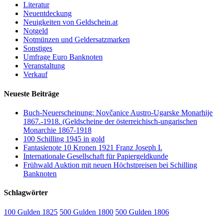
Literatur
Neuentdeckung
Neuigkeiten von Geldschein.at
Notgeld
Notmünzen und Geldersatzmarken
Sonstiges
Umfrage Euro Banknoten
Veranstaltung
Verkauf
Neueste Beiträge
Buch-Neuerscheinung: Novčanice Austro-Ugarske Monarhije
1867.-1918. (Geldscheine der österreichisch-ungarischen
Monarchie 1867-1918
100 Schilling 1945 in gold
Fantasienote 10 Kronen 1921 Franz Joseph I.
Internationale Gesellschaft für Papiergeldkunde
Frühwald Auktion mit neuen Höchstpreisen bei Schilling
Banknoten
Schlagwörter
100 Gulden 1825
500 Gulden 1800
500 Gulden 1806