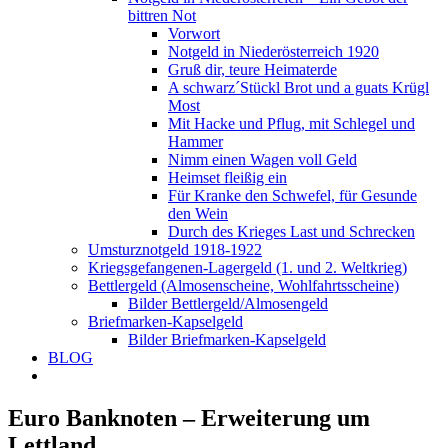
bittren Not
Vorwort
Notgeld in Niederösterreich 1920
Gruß dir, teure Heimaterde
A schwarz´Stückl Brot und a guats Krügl
Most
Mit Hacke und Pflug, mit Schlegel und
Hammer
Nimm einen Wagen voll Geld
Heimset fleißig ein
Für Kranke den Schwefel, für Gesunde
den Wein
Durch des Krieges Last und Schrecken
Umsturznotgeld 1918-1922
Kriegsgefangenen-Lagergeld (1. und 2. Weltkrieg)
Bettlergeld (Almosenscheine, Wohlfahrtsscheine)
Bilder Bettlergeld/Almosengeld
Briefmarken-Kapselgeld
Bilder Briefmarken-Kapselgeld
BLOG
Euro Banknoten – Erweiterung um
Lettland