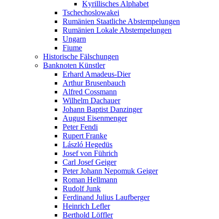
Kyrillisches Alphabet
Tschechoslowakei
Rumänien Staatliche Abstempelungen
Rumänien Lokale Abstempelungen
Ungarn
Fiume
Historische Fälschungen
Banknoten Künstler
Erhard Amadeus-Dier
Arthur Brusenbauch
Alfred Cossmann
Wilhelm Dachauer
Johann Baptist Danzinger
August Eisenmenger
Peter Fendi
Rupert Franke
László Hegedüs
Josef von Führich
Carl Josef Geiger
Peter Johann Nepomuk Geiger
Roman Hellmann
Rudolf Junk
Ferdinand Julius Laufberger
Heinrich Lefler
Berthold Löffler