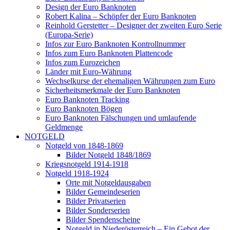
Design der Euro Banknoten
Robert Kalina – Schöpfer der Euro Banknoten
Reinhold Gerstetter – Designer der zweiten Euro Serie
(Europa-Serie)
Infos zur Euro Banknoten Kontrollnummer
Infos zum Euro Banknoten Plattencode
Infos zum Eurozeichen
Länder mit Euro-Währung
Wechselkurse der ehemaligen Währungen zum Euro
Sicherheitsmerkmale der Euro Banknoten
Euro Banknoten Tracking
Euro Banknoten Bögen
Euro Banknoten Fälschungen und umlaufende
Geldmenge
NOTGELD
Notgeld von 1848-1869
Bilder Notgeld 1848/1869
Kriegsnotgeld 1914-1918
Notgeld 1918-1924
Orte mit Notgeldausgaben
Bilder Gemeindeserien
Bilder Privatserien
Bilder Sonderserien
Bilder Spendenscheine
Notgeld in Niederösterreich – Ein Gebot der