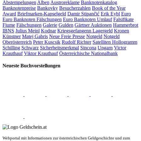
Abstempelungen
Alben
Austroreklame
Banknotenkatalog
Banknotenpreise
Bankovky
Besucherzahlen
Book of the Year
Award
Briefmarken-Kapselgeld
Damir Stipančić
Erik Eybl
Euro
Euro Banknoten Fälschungen
Euro Banknoten Umlauf
Falsifikate
Fiume
Fälschungen
Galerie
Gulden
Gärtner Auktionen
Hammerbrot
IBNS
Julius Meinl
Kodnar
Kriegsgefangenn Lagergeld
Kronen
Künstner
Matej Gabris
Neue Freie Presse
Notgeld
Notgeld
Oberösterreich
Peter Kuscsik
Rudolf Richter
Satelliten Hollogramm
Schilling
Schwarz
Sicherheitsmerkmal
Sincona
Ungarn
Victor
Krauthauf
Viktor Krauthauf
Österreichische Nationalbank
Neueste Buchvorstellungen
Webportal mit Informationen zur österreichischen Geldgeschichte und zum