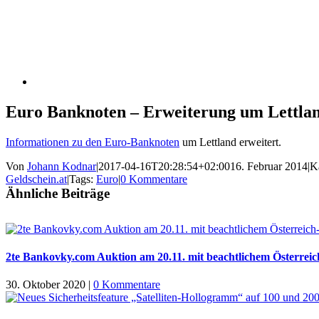
Euro Banknoten – Erweiterung um Lettla
Informationen zu den Euro-Banknoten
um Lettland erweitert.
Von
Johann Kodnar
|
2017-04-16T20:28:54+02:00
16. Februar 2014
|
K
Geldschein.at
|
Tags:
Euro
|
0 Kommentare
Ähnliche Beiträge
2te Bankovky.com Auktion am 20.11. mit beachtlichem Österreic
30. Oktober 2020
|
0 Kommentare