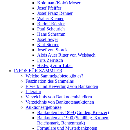
Koloman (Kolo) Moser
Josef Pfeiffer
Josef Franz Renner
Walter Riemer
Rudolf Rössler
Paul Scheurich
Hans Schramm
Josef Seger
Karl Sterrer
Josef von Storck
Alois Auer Ritter von Welsbach
Fritz Zerritsch
Hedwig zum Tobel
INFOS FÜR SAMMLER
Welche Sammelgebiete gibt es?
Faszination des Sammelns
Erwerb und Bewertung von Banknoten
Literatur
Verzeichnis von Banknotenhändlern
Verzeichnis von Banknotenauktionen
Auktionsergebnisse
Banknoten bis 1899 (Gulden, Kreuzer)
Banknoten ab 1900 (Schilling, Kronen,
Reichsmark, Rentenmark)
Formulare und Musterbanknoten