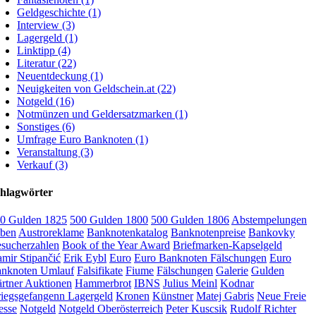
Geldgeschichte (1)
Interview (3)
Lagergeld (1)
Linktipp (4)
Literatur (22)
Neuentdeckung (1)
Neuigkeiten von Geldschein.at (22)
Notgeld (16)
Notmünzen und Geldersatzmarken (1)
Sonstiges (6)
Umfrage Euro Banknoten (1)
Veranstaltung (3)
Verkauf (3)
hlagwörter
0 Gulden 1825
500 Gulden 1800
500 Gulden 1806
Abstempelungen
ben
Austroreklame
Banknotenkatalog
Banknotenpreise
Bankovky
sucherzahlen
Book of the Year Award
Briefmarken-Kapselgeld
mir Stipančić
Erik Eybl
Euro
Euro Banknoten Fälschungen
Euro
nknoten Umlauf
Falsifikate
Fiume
Fälschungen
Galerie
Gulden
rtner Auktionen
Hammerbrot
IBNS
Julius Meinl
Kodnar
iegsgefangenn Lagergeld
Kronen
Künstner
Matej Gabris
Neue Freie
esse
Notgeld
Notgeld Oberösterreich
Peter Kuscsik
Rudolf Richter