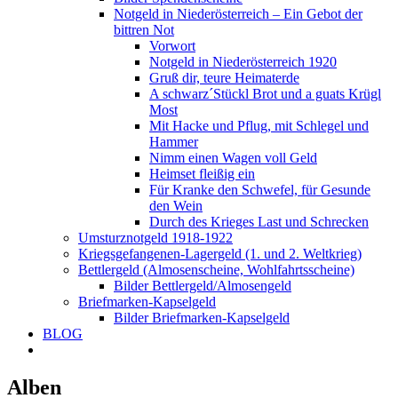
Notgeld in Niederösterreich – Ein Gebot der
bittren Not
Vorwort
Notgeld in Niederösterreich 1920
Gruß dir, teure Heimaterde
A schwarz´Stückl Brot und a guats Krügl
Most
Mit Hacke und Pflug, mit Schlegel und
Hammer
Nimm einen Wagen voll Geld
Heimset fleißig ein
Für Kranke den Schwefel, für Gesunde
den Wein
Durch des Krieges Last und Schrecken
Umsturznotgeld 1918-1922
Kriegsgefangenen-Lagergeld (1. und 2. Weltkrieg)
Bettlergeld (Almosenscheine, Wohlfahrtsscheine)
Bilder Bettlergeld/Almosengeld
Briefmarken-Kapselgeld
Bilder Briefmarken-Kapselgeld
BLOG
Alben