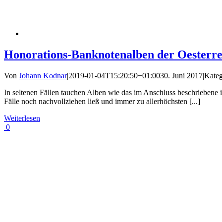
Honorations-Banknotenalben der Oesterre
Von
Johann Kodnar
|
2019-01-04T15:20:50+01:00
30. Juni 2017
|
Kateg
In seltenen Fällen tauchen Alben wie das im Anschluss beschriebene 
Fälle noch nachvollziehen ließ und immer zu allerhöchsten [...]
Weiterlesen
0