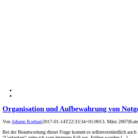
Organisation und Aufbewahrung von Notg
Von
Johann Kodnar
|
2017-01-14T22:33:34+01:00
13. März 2007
|
Kate
Bei der Beantwortung dieser Frage kommt es selbstverständlich auch
"Gedanken" gehe ich vom letzteren Fall aus. Früher wurden [...]