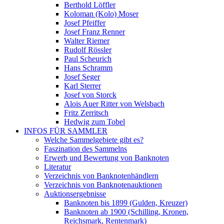
Berthold Löffler
Koloman (Kolo) Moser
Josef Pfeiffer
Josef Franz Renner
Walter Riemer
Rudolf Rössler
Paul Scheurich
Hans Schramm
Josef Seger
Karl Sterrer
Josef von Storck
Alois Auer Ritter von Welsbach
Fritz Zerritsch
Hedwig zum Tobel
INFOS FÜR SAMMLER
Welche Sammelgebiete gibt es?
Faszination des Sammelns
Erwerb und Bewertung von Banknoten
Literatur
Verzeichnis von Banknotenhändlern
Verzeichnis von Banknotenauktionen
Auktionsergebnisse
Banknoten bis 1899 (Gulden, Kreuzer)
Banknoten ab 1900 (Schilling, Kronen,
Reichsmark, Rentenmark)