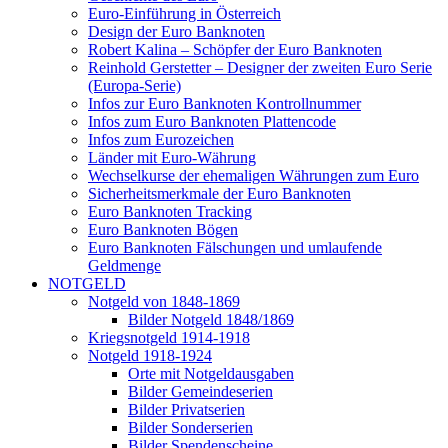
Euro-Einführung in Österreich
Design der Euro Banknoten
Robert Kalina – Schöpfer der Euro Banknoten
Reinhold Gerstetter – Designer der zweiten Euro Serie
(Europa-Serie)
Infos zur Euro Banknoten Kontrollnummer
Infos zum Euro Banknoten Plattencode
Infos zum Eurozeichen
Länder mit Euro-Währung
Wechselkurse der ehemaligen Währungen zum Euro
Sicherheitsmerkmale der Euro Banknoten
Euro Banknoten Tracking
Euro Banknoten Bögen
Euro Banknoten Fälschungen und umlaufende
Geldmenge
NOTGELD
Notgeld von 1848-1869
Bilder Notgeld 1848/1869
Kriegsnotgeld 1914-1918
Notgeld 1918-1924
Orte mit Notgeldausgaben
Bilder Gemeindeserien
Bilder Privatserien
Bilder Sonderserien
Bilder Spendenscheine