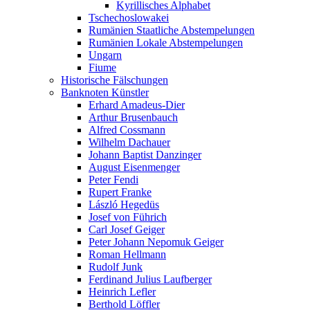
Kyrillisches Alphabet
Tschechoslowakei
Rumänien Staatliche Abstempelungen
Rumänien Lokale Abstempelungen
Ungarn
Fiume
Historische Fälschungen
Banknoten Künstler
Erhard Amadeus-Dier
Arthur Brusenbauch
Alfred Cossmann
Wilhelm Dachauer
Johann Baptist Danzinger
August Eisenmenger
Peter Fendi
Rupert Franke
László Hegedüs
Josef von Führich
Carl Josef Geiger
Peter Johann Nepomuk Geiger
Roman Hellmann
Rudolf Junk
Ferdinand Julius Laufberger
Heinrich Lefler
Berthold Löffler