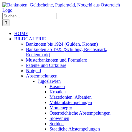
Zum
Inhalt
springen
Suche
nach:
HOME
BILDGALERIE
Banknoten bis 1924 (Gulden, Kronen)
Banknoten ab 1925 (Schilling, Reichsmark,
Rentenmark)
Musterbanknoten und Formulare
Patente und Cirkulare
Notgeld
Abstempelungen
Jugoslawien
Bosnien
Kroatien
Mazedonien, Albanien
Militärabstempelungen
Montenegro
Österreichische Abstempelungen
Slowenien
Serbien
Staatliche Abstempelungen