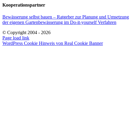
Kooperationspartner
Bewässerung selbst bauen – Ratgeber zur Planung und Umsetzung
der eigenen Gartenbewässerung im Do-it-yourself Verfahren
© Copyright 2004 -
2026
E-
Page load link
Mail
WordPress Cookie Hinweis von Real Cookie Banner
Nach
oben