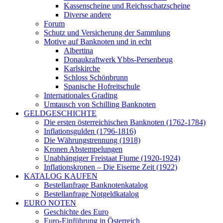
Kassenscheine und Reichsschatzscheine
Diverse andere
Forum
Schutz und Versicherung der Sammlung
Motive auf Banknoten und in echt
Albertina
Donaukraftwerk Ybbs-Persenbeug
Karlskirche
Schloss Schönbrunn
Spanische Hofreitschule
Internationales Grading
Umtausch von Schilling Banknoten
GELDGESCHICHTE
Die ersten österreichischen Banknoten (1762-1784)
Inflationsgulden (1796-1816)
Die Währungstrennung (1918)
Kronen Abstempelungen
Unabhängiger Freistaat Fiume (1920-1924)
Inflationskronen – Die Eiserne Zeit (1922)
KATALOG KAUFEN
Bestellanfrage Banknotenkatalog
Bestellanfrage Notgeldkatalog
EURO NOTEN
Geschichte des Euro
Euro-Einführung in Österreich