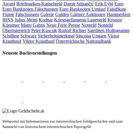
Award
Briefmarken-Kapselgeld
Damir Stipančić
Erik Eybl
Euro
Euro Banknoten Fälschungen
Euro Banknoten Umlauf
Falsifikate
Fiume
Fälschungen
Galerie
Gulden
Gärtner Auktionen
Hammerbrot
IBNS
Julius Meinl
Kodnar
Kriegsgefangenn Lagergeld
Kronen
Künstner
Matej Gabris
Neue Freie Presse
Notgeld
Notgeld
Oberösterreich
Peter Kuscsik
Rudolf Richter
Satelliten Hollogramm
Schilling
Schwarz
Sicherheitsmerkmal
Sincona
Ungarn
Victor
Krauthauf
Viktor Krauthauf
Österreichische Nationalbank
Neueste Buchvorstellungen
Webportal mit Informationen zur österreichischen Geldgeschichte und zum
Sammeln von historischem österreichischen Papiergeld