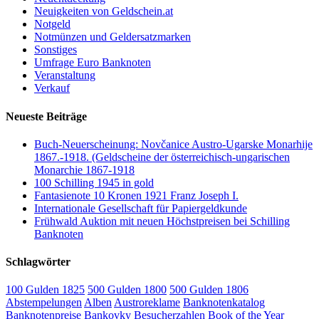
Neuigkeiten von Geldschein.at
Notgeld
Notmünzen und Geldersatzmarken
Sonstiges
Umfrage Euro Banknoten
Veranstaltung
Verkauf
Neueste Beiträge
Buch-Neuerscheinung: Novčanice Austro-Ugarske Monarhije
1867.-1918. (Geldscheine der österreichisch-ungarischen
Monarchie 1867-1918
100 Schilling 1945 in gold
Fantasienote 10 Kronen 1921 Franz Joseph I.
Internationale Gesellschaft für Papiergeldkunde
Frühwald Auktion mit neuen Höchstpreisen bei Schilling
Banknoten
Schlagwörter
100 Gulden 1825
500 Gulden 1800
500 Gulden 1806
Abstempelungen
Alben
Austroreklame
Banknotenkatalog
Banknotenpreise
Bankovky
Besucherzahlen
Book of the Year