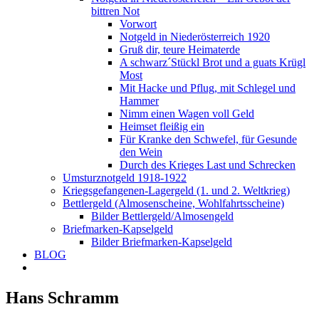
bittren Not
Vorwort
Notgeld in Niederösterreich 1920
Gruß dir, teure Heimaterde
A schwarz´Stückl Brot und a guats Krügl
Most
Mit Hacke und Pflug, mit Schlegel und
Hammer
Nimm einen Wagen voll Geld
Heimset fleißig ein
Für Kranke den Schwefel, für Gesunde
den Wein
Durch des Krieges Last und Schrecken
Umsturznotgeld 1918-1922
Kriegsgefangenen-Lagergeld (1. und 2. Weltkrieg)
Bettlergeld (Almosenscheine, Wohlfahrtsscheine)
Bilder Bettlergeld/Almosengeld
Briefmarken-Kapselgeld
Bilder Briefmarken-Kapselgeld
BLOG
Hans Schramm