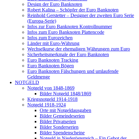
Design der Euro Banknoten
Robert Kalina – Schöpfer der Euro Banknoten
Reinhold Gerstetter – Designer der zweiten Euro Serie
(Europa-Serie)
Infos zur Euro Banknoten Kontrollnummer
Infos zum Euro Banknoten Plattencode
Infos zum Eurozeichen
Länder mit Euro-Währung
Wechselkurse der ehemaligen Währungen zum Euro
Sicherheitsmerkmale der Euro Banknoten
Euro Banknoten Tracking
Euro Banknoten Bögen
Euro Banknoten Fälschungen und umlaufende
Geldmenge
NOTGELD
Notgeld von 1848-1869
Bilder Notgeld 1848/1869
Kriegsnotgeld 1914-1918
Notgeld 1918-1924
Orte mit Notgeldausgaben
Bilder Gemeindeserien
Bilder Privatserien
Bilder Sonderserien
Bilder Spendenscheine
Notgeld in Niederösterreich – Ein Gebot der