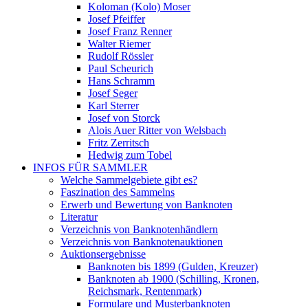
Koloman (Kolo) Moser
Josef Pfeiffer
Josef Franz Renner
Walter Riemer
Rudolf Rössler
Paul Scheurich
Hans Schramm
Josef Seger
Karl Sterrer
Josef von Storck
Alois Auer Ritter von Welsbach
Fritz Zerritsch
Hedwig zum Tobel
INFOS FÜR SAMMLER
Welche Sammelgebiete gibt es?
Faszination des Sammelns
Erwerb und Bewertung von Banknoten
Literatur
Verzeichnis von Banknotenhändlern
Verzeichnis von Banknotenauktionen
Auktionsergebnisse
Banknoten bis 1899 (Gulden, Kreuzer)
Banknoten ab 1900 (Schilling, Kronen,
Reichsmark, Rentenmark)
Formulare und Musterbanknoten