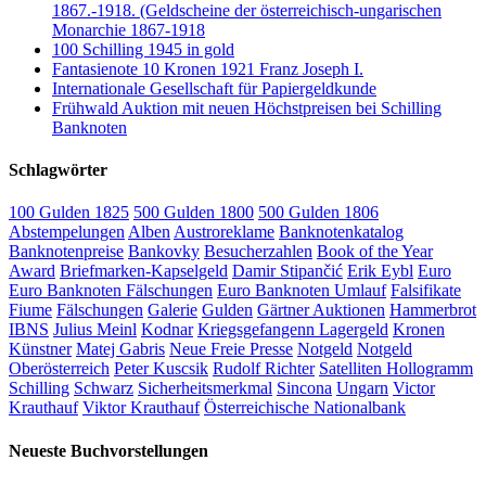
1867.-1918. (Geldscheine der österreichisch-ungarischen
Monarchie 1867-1918
100 Schilling 1945 in gold
Fantasienote 10 Kronen 1921 Franz Joseph I.
Internationale Gesellschaft für Papiergeldkunde
Frühwald Auktion mit neuen Höchstpreisen bei Schilling
Banknoten
Schlagwörter
100 Gulden 1825
500 Gulden 1800
500 Gulden 1806
Abstempelungen
Alben
Austroreklame
Banknotenkatalog
Banknotenpreise
Bankovky
Besucherzahlen
Book of the Year
Award
Briefmarken-Kapselgeld
Damir Stipančić
Erik Eybl
Euro
Euro Banknoten Fälschungen
Euro Banknoten Umlauf
Falsifikate
Fiume
Fälschungen
Galerie
Gulden
Gärtner Auktionen
Hammerbrot
IBNS
Julius Meinl
Kodnar
Kriegsgefangenn Lagergeld
Kronen
Künstner
Matej Gabris
Neue Freie Presse
Notgeld
Notgeld
Oberösterreich
Peter Kuscsik
Rudolf Richter
Satelliten Hollogramm
Schilling
Schwarz
Sicherheitsmerkmal
Sincona
Ungarn
Victor
Krauthauf
Viktor Krauthauf
Österreichische Nationalbank
Neueste Buchvorstellungen