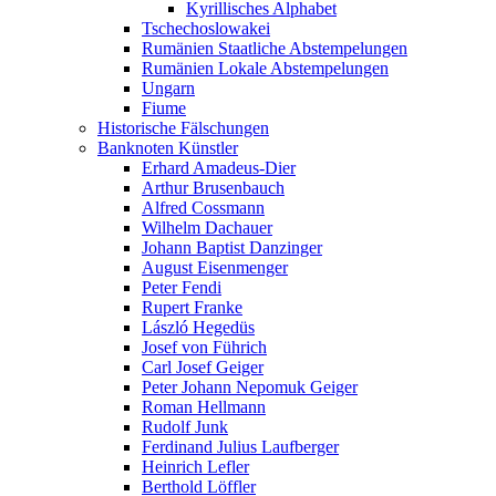
Kyrillisches Alphabet
Tschechoslowakei
Rumänien Staatliche Abstempelungen
Rumänien Lokale Abstempelungen
Ungarn
Fiume
Historische Fälschungen
Banknoten Künstler
Erhard Amadeus-Dier
Arthur Brusenbauch
Alfred Cossmann
Wilhelm Dachauer
Johann Baptist Danzinger
August Eisenmenger
Peter Fendi
Rupert Franke
László Hegedüs
Josef von Führich
Carl Josef Geiger
Peter Johann Nepomuk Geiger
Roman Hellmann
Rudolf Junk
Ferdinand Julius Laufberger
Heinrich Lefler
Berthold Löffler