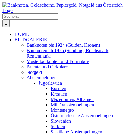
Zum
Inhalt
springen
Suche
nach:
HOME
BILDGALERIE
Banknoten bis 1924 (Gulden, Kronen)
Banknoten ab 1925 (Schilling, Reichsmark,
Rentenmark)
Musterbanknoten und Formulare
Patente und Cirkulare
Notgeld
Abstempelungen
Jugoslawien
Bosnien
Kroatien
Mazedonien, Albanien
Militärabstempelungen
Montenegro
Österreichische Abstempelungen
Slowenien
Serbien
Staatliche Abstempelungen