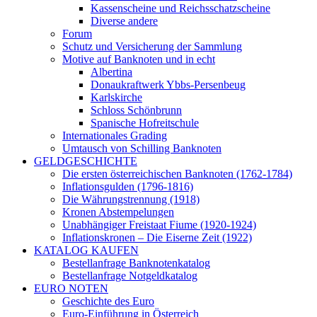
Kassenscheine und Reichsschatzscheine
Diverse andere
Forum
Schutz und Versicherung der Sammlung
Motive auf Banknoten und in echt
Albertina
Donaukraftwerk Ybbs-Persenbeug
Karlskirche
Schloss Schönbrunn
Spanische Hofreitschule
Internationales Grading
Umtausch von Schilling Banknoten
GELDGESCHICHTE
Die ersten österreichischen Banknoten (1762-1784)
Inflationsgulden (1796-1816)
Die Währungstrennung (1918)
Kronen Abstempelungen
Unabhängiger Freistaat Fiume (1920-1924)
Inflationskronen – Die Eiserne Zeit (1922)
KATALOG KAUFEN
Bestellanfrage Banknotenkatalog
Bestellanfrage Notgeldkatalog
EURO NOTEN
Geschichte des Euro
Euro-Einführung in Österreich