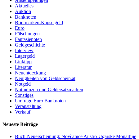
Abstempelungen
Aktuelles
Auktion
Banknoten
Briefmarken-Kapselgeld
Euro
Fälschungen
Fantasienoten
Geldgeschichte
Interview
Lagergeld
Linktipp
Literatur
Neuentdeckung
Neuigkeiten von Geldschein.at
Notgeld
Notmünzen und Geldersatzmarken
Sonstiges
Umfrage Euro Banknoten
Veranstaltung
Verkauf
Neueste Beiträge
Buch-Neuerscheinung: Novčanice Austro-Ugarske Monarhije