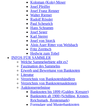
Koloman (Kolo) Moser
Josef Pfeiffer
Josef Franz Renner
Walter Riemer
Rudolf Rössler
Paul Scheurich
Hans Schramm
Josef Seger
Karl Sterrer
Josef von Storck
Alois Auer Ritter von Welsbach
Fritz Zerritsch
Hedwig zum Tobel
INFOS FÜR SAMMLER
Welche Sammelgebiete gibt es?
Faszination des Sammelns
Erwerb und Bewertung von Banknoten
Literatur
Verzeichnis von Banknotenhändlern
Verzeichnis von Banknotenauktionen
Auktionsergebnisse
Banknoten bis 1899 (Gulden, Kreuzer)
Banknoten ab 1900 (Schilling, Kronen,
Reichsmark, Rentenmark)
Formulare und Musterbanknoten