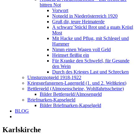
bittren Not
Vorwort
Notgeld in Niederösterreich 1920
Gruß dir, teure Heimaterde
A schwarz´Stückl Brot und a guats Krügl
Most
Mit Hacke und Pflug, mit Schlegel und
Hammer
Nimm einen Wagen voll Geld
Heimset fleißig ein
Für Kranke den Schwefel, für Gesunde
den Wein
Durch des Krieges Last und Schrecken
Umsturznotgeld 1918-1922
Kriegsgefangenen-Lagergeld (1. und 2. Weltkrieg)
Bettlergeld (Almosenscheine, Wohlfahrtsscheine)
Bilder Bettlergeld/Almosengeld
Briefmarken-Kapselgeld
Bilder Briefmarken-Kapselgeld
BLOG
Karlskirche