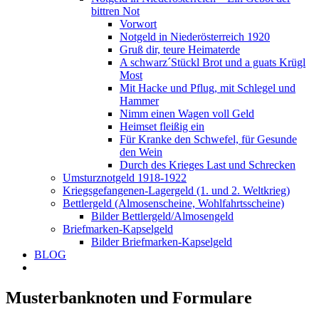
bittren Not
Vorwort
Notgeld in Niederösterreich 1920
Gruß dir, teure Heimaterde
A schwarz´Stückl Brot und a guats Krügl
Most
Mit Hacke und Pflug, mit Schlegel und
Hammer
Nimm einen Wagen voll Geld
Heimset fleißig ein
Für Kranke den Schwefel, für Gesunde
den Wein
Durch des Krieges Last und Schrecken
Umsturznotgeld 1918-1922
Kriegsgefangenen-Lagergeld (1. und 2. Weltkrieg)
Bettlergeld (Almosenscheine, Wohlfahrtsscheine)
Bilder Bettlergeld/Almosengeld
Briefmarken-Kapselgeld
Bilder Briefmarken-Kapselgeld
BLOG
Musterbanknoten und Formulare