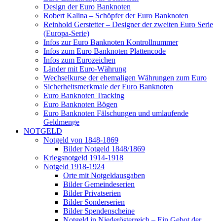
Design der Euro Banknoten
Robert Kalina – Schöpfer der Euro Banknoten
Reinhold Gerstetter – Designer der zweiten Euro Serie
(Europa-Serie)
Infos zur Euro Banknoten Kontrollnummer
Infos zum Euro Banknoten Plattencode
Infos zum Eurozeichen
Länder mit Euro-Währung
Wechselkurse der ehemaligen Währungen zum Euro
Sicherheitsmerkmale der Euro Banknoten
Euro Banknoten Tracking
Euro Banknoten Bögen
Euro Banknoten Fälschungen und umlaufende
Geldmenge
NOTGELD
Notgeld von 1848-1869
Bilder Notgeld 1848/1869
Kriegsnotgeld 1914-1918
Notgeld 1918-1924
Orte mit Notgeldausgaben
Bilder Gemeindeserien
Bilder Privatserien
Bilder Sonderserien
Bilder Spendenscheine
Notgeld in Niederösterreich – Ein Gebot der