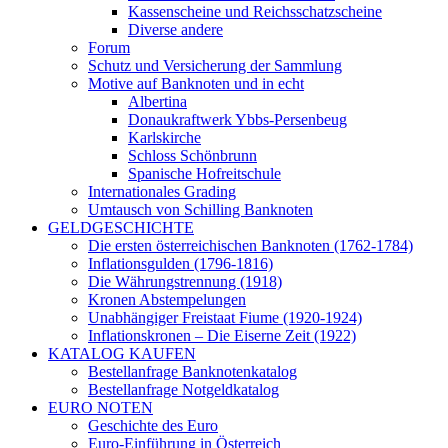
Kassenscheine und Reichsschatzscheine
Diverse andere
Forum
Schutz und Versicherung der Sammlung
Motive auf Banknoten und in echt
Albertina
Donaukraftwerk Ybbs-Persenbeug
Karlskirche
Schloss Schönbrunn
Spanische Hofreitschule
Internationales Grading
Umtausch von Schilling Banknoten
GELDGESCHICHTE
Die ersten österreichischen Banknoten (1762-1784)
Inflationsgulden (1796-1816)
Die Währungstrennung (1918)
Kronen Abstempelungen
Unabhängiger Freistaat Fiume (1920-1924)
Inflationskronen – Die Eiserne Zeit (1922)
KATALOG KAUFEN
Bestellanfrage Banknotenkatalog
Bestellanfrage Notgeldkatalog
EURO NOTEN
Geschichte des Euro
Euro-Einführung in Österreich