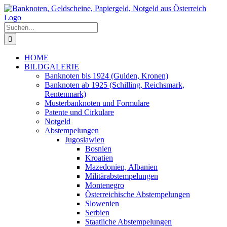
Zum
Inhalt
springen
Suche
nach:
HOME
BILDGALERIE
Banknoten bis 1924 (Gulden, Kronen)
Banknoten ab 1925 (Schilling, Reichsmark,
Rentenmark)
Musterbanknoten und Formulare
Patente und Cirkulare
Notgeld
Abstempelungen
Jugoslawien
Bosnien
Kroatien
Mazedonien, Albanien
Militärabstempelungen
Montenegro
Österreichische Abstempelungen
Slowenien
Serbien
Staatliche Abstempelungen