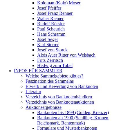
Koloman (Kolo) Moser
Josef Pfeiffer
Josef Franz Renner
Walter Riemer
Rudolf Rössler
Paul Scheurich
Hans Schramm
Josef Seger
Karl Sterrer
Josef von Storck
Alois Auer Ritter von Welsbach
Fritz Zerritsch
Hedwig zum Tobel
INFOS FÜR SAMMLER
Welche Sammelgebiete gibt es?
Faszination des Sammelns
Erwerb und Bewertung von Banknoten
Literatur
Verzeichnis von Banknotenhändlern
Verzeichnis von Banknotenauktionen
Auktionsergebnisse
Banknoten bis 1899 (Gulden, Kreuzer)
Banknoten ab 1900 (Schilling, Kronen,
Reichsmark, Rentenmark)
Formulare und Musterbanknoten