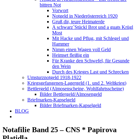
bittren Not
Vorwort
Notgeld in Niederösterreich 1920
Gruß dir, teure Heimaterde
A schwarz´Stückl Brot und a guats Krügl
Most
Mit Hacke und Pflug, mit Schlegel und
Hammer
Nimm einen Wagen voll Geld
Heimset fleißig ein
Für Kranke den Schwefel, für Gesunde
den Wein
Durch des Krieges Last und Schrecken
Umsturznotgeld 1918-1922
Kriegsgefangenen-Lagergeld (1. und 2. Weltkrieg)
Bettlergeld (Almosenscheine, Wohlfahrtsscheine)
Bilder Bettlergeld/Almosengeld
Briefmarken-Kapselgeld
Bilder Briefmarken-Kapselgeld
BLOG
Notafilie Band 25 – CNS * Papirova
Platidla