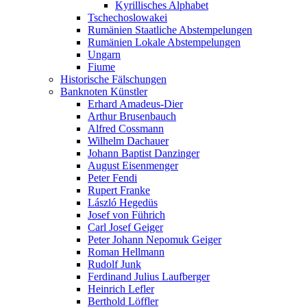
Kyrillisches Alphabet
Tschechoslowakei
Rumänien Staatliche Abstempelungen
Rumänien Lokale Abstempelungen
Ungarn
Fiume
Historische Fälschungen
Banknoten Künstler
Erhard Amadeus-Dier
Arthur Brusenbauch
Alfred Cossmann
Wilhelm Dachauer
Johann Baptist Danzinger
August Eisenmenger
Peter Fendi
Rupert Franke
László Hegedüs
Josef von Führich
Carl Josef Geiger
Peter Johann Nepomuk Geiger
Roman Hellmann
Rudolf Junk
Ferdinand Julius Laufberger
Heinrich Lefler
Berthold Löffler