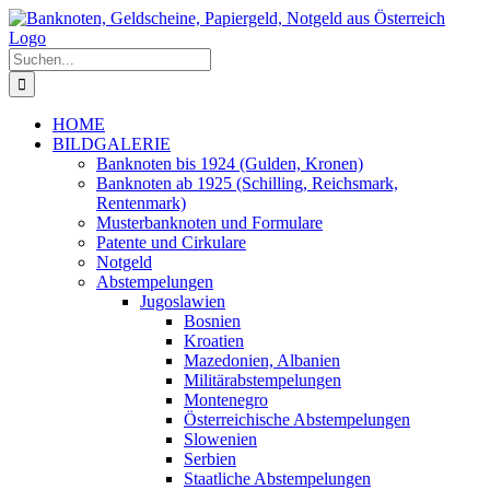
Zum
Inhalt
springen
Suche
nach:
HOME
BILDGALERIE
Banknoten bis 1924 (Gulden, Kronen)
Banknoten ab 1925 (Schilling, Reichsmark,
Rentenmark)
Musterbanknoten und Formulare
Patente und Cirkulare
Notgeld
Abstempelungen
Jugoslawien
Bosnien
Kroatien
Mazedonien, Albanien
Militärabstempelungen
Montenegro
Österreichische Abstempelungen
Slowenien
Serbien
Staatliche Abstempelungen