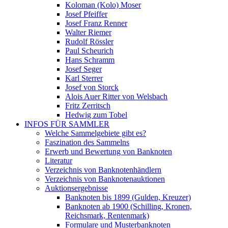
Koloman (Kolo) Moser
Josef Pfeiffer
Josef Franz Renner
Walter Riemer
Rudolf Rössler
Paul Scheurich
Hans Schramm
Josef Seger
Karl Sterrer
Josef von Storck
Alois Auer Ritter von Welsbach
Fritz Zerritsch
Hedwig zum Tobel
INFOS FÜR SAMMLER
Welche Sammelgebiete gibt es?
Faszination des Sammelns
Erwerb und Bewertung von Banknoten
Literatur
Verzeichnis von Banknotenhändlern
Verzeichnis von Banknotenauktionen
Auktionsergebnisse
Banknoten bis 1899 (Gulden, Kreuzer)
Banknoten ab 1900 (Schilling, Kronen,
Reichsmark, Rentenmark)
Formulare und Musterbanknoten