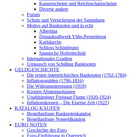
Kassenscheine und Reichsschatzscheine
Diverse andere
Forum
Schutz und Versicherung der Sammlung
Motive auf Banknoten und in echt
Albertina
Donaukraftwerk Ybbs-Persenbeug
Karlskirche
Schloss Schönbrunn
Spanische Hofreitschule
Internationales Grading
Umtausch von Schilling Banknoten
GELDGESCHICHTE
Die ersten österreichischen Banknoten (1762-1784)
Inflationsgulden (1796-1816)
Die Währungstrennung (1918)
Kronen Abstempelungen
Unabhängiger Freistaat Fiume (1920-1924)
Inflationskronen – Die Eiserne Zeit (1922)
KATALOG KAUFEN
Bestellanfrage Banknotenkatalog
Bestellanfrage Notgeldkatalog
EURO NOTEN
Geschichte des Euro
Euro-Einführung in Österreich