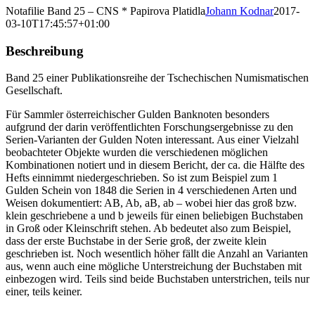
Notafilie Band 25 – CNS * Papirova Platidla
Johann Kodnar
2017-
03-10T17:45:57+01:00
Beschreibung
Band 25 einer Publikationsreihe der Tschechischen Numismatischen
Gesellschaft.
Für Sammler österreichischer Gulden Banknoten besonders
aufgrund der darin veröffentlichten Forschungsergebnisse zu den
Serien-Varianten der Gulden Noten interessant. Aus einer Vielzahl
beobachteter Objekte wurden die verschiedenen möglichen
Kombinationen notiert und in diesem Bericht, der ca. die Hälfte des
Hefts einnimmt niedergeschrieben. So ist zum Beispiel zum 1
Gulden Schein von 1848 die Serien in 4 verschiedenen Arten und
Weisen dokumentiert: AB, Ab, aB, ab – wobei hier das groß bzw.
klein geschriebene a und b jeweils für einen beliebigen Buchstaben
in Groß oder Kleinschrift stehen. Ab bedeutet also zum Beispiel,
dass der erste Buchstabe in der Serie groß, der zweite klein
geschrieben ist. Noch wesentlich höher fällt die Anzahl an Varianten
aus, wenn auch eine mögliche Unterstreichung der Buchstaben mit
einbezogen wird. Teils sind beide Buchstaben unterstrichen, teils nur
einer, teils keiner.