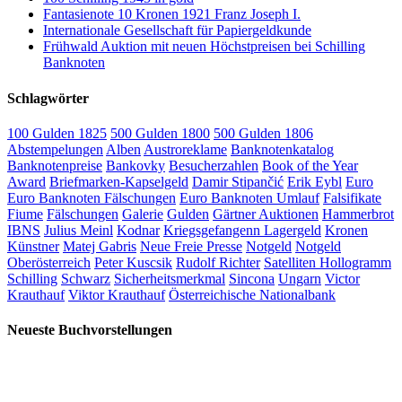
Fantasienote 10 Kronen 1921 Franz Joseph I.
Internationale Gesellschaft für Papiergeldkunde
Frühwald Auktion mit neuen Höchstpreisen bei Schilling
Banknoten
Schlagwörter
100 Gulden 1825
500 Gulden 1800
500 Gulden 1806
Abstempelungen
Alben
Austroreklame
Banknotenkatalog
Banknotenpreise
Bankovky
Besucherzahlen
Book of the Year
Award
Briefmarken-Kapselgeld
Damir Stipančić
Erik Eybl
Euro
Euro Banknoten Fälschungen
Euro Banknoten Umlauf
Falsifikate
Fiume
Fälschungen
Galerie
Gulden
Gärtner Auktionen
Hammerbrot
IBNS
Julius Meinl
Kodnar
Kriegsgefangenn Lagergeld
Kronen
Künstner
Matej Gabris
Neue Freie Presse
Notgeld
Notgeld
Oberösterreich
Peter Kuscsik
Rudolf Richter
Satelliten Hollogramm
Schilling
Schwarz
Sicherheitsmerkmal
Sincona
Ungarn
Victor
Krauthauf
Viktor Krauthauf
Österreichische Nationalbank
Neueste Buchvorstellungen