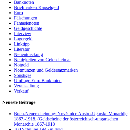
Banknoten
Briefmarken-Kapselgeld
Euro
Fälschungen
Fantasienoten
Geldgeschichte
Interview
Lagergeld
Linktipp
Literatur
Neuentdeckung
Neuigkeiten von Geldschein.at
Notgeld
Notmünzen und Geldersatzmarken
Sonstiges
Umfrage Euro Banknoten
Veranstaltung
Verkauf
Neueste Beiträge
Buch-Neuerscheinung: Novčanice Austro-Ugarske Monarhije
1867.-1918. (Geldscheine der österreichisch-ungarischen
Monarchie 1867-1918
100 Schilling 1945 in gold