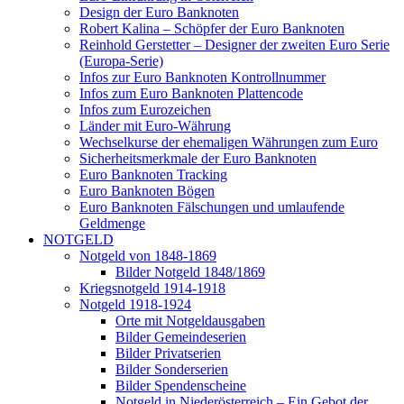
Design der Euro Banknoten
Robert Kalina – Schöpfer der Euro Banknoten
Reinhold Gerstetter – Designer der zweiten Euro Serie
(Europa-Serie)
Infos zur Euro Banknoten Kontrollnummer
Infos zum Euro Banknoten Plattencode
Infos zum Eurozeichen
Länder mit Euro-Währung
Wechselkurse der ehemaligen Währungen zum Euro
Sicherheitsmerkmale der Euro Banknoten
Euro Banknoten Tracking
Euro Banknoten Bögen
Euro Banknoten Fälschungen und umlaufende
Geldmenge
NOTGELD
Notgeld von 1848-1869
Bilder Notgeld 1848/1869
Kriegsnotgeld 1914-1918
Notgeld 1918-1924
Orte mit Notgeldausgaben
Bilder Gemeindeserien
Bilder Privatserien
Bilder Sonderserien
Bilder Spendenscheine
Notgeld in Niederösterreich – Ein Gebot der