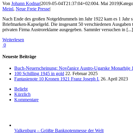
Von
Johann Kodnar
|
2019-05-04T21:37:04+02:00
4. Mai 2019
|
Katego
Meinl
,
Neue Freie Presse
|
Nach Ende des großen Notgeldrummels im Jahr 1922 kam es 1 Jahr spä
Briefmarken-Kapselgeld. Die insgesamt 50 verschiedenen Ausgaben tr
privaten Firma Austroreklame ausgegeben. Sammler versuchen in [...]
Weiterlesen
0
Neueste Beiträge
Buch-Neuerscheinung: Novčanice Austro-Ugarske Monarhije 18
100 Schilling 1945 in gold
22. Februar 2025
Fantasienote 10 Kronen 1921 Franz Joseph I.
26. April 2023
Beliebt
Kürzlich
Kommentare
Valkenburg – Größte Banknotenmesse der Welt