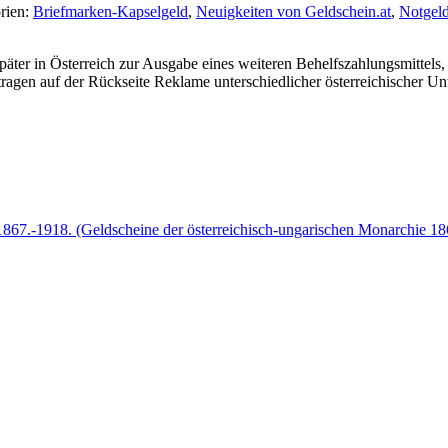
rien:
Briefmarken-Kapselgeld
,
Neuigkeiten von Geldschein.at
,
Notgel
ter in Österreich zur Ausgabe eines weiteren Behelfszahlungsmittels
agen auf der Rückseite Reklame unterschiedlicher österreichischer Unt
67.-1918. (Geldscheine der österreichisch-ungarischen Monarchie 1