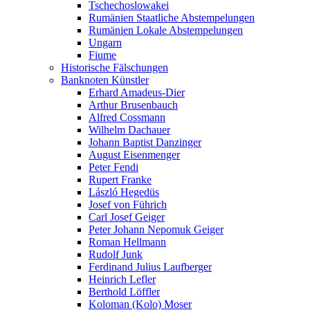
Tschechoslowakei
Rumänien Staatliche Abstempelungen
Rumänien Lokale Abstempelungen
Ungarn
Fiume
Historische Fälschungen
Banknoten Künstler
Erhard Amadeus-Dier
Arthur Brusenbauch
Alfred Cossmann
Wilhelm Dachauer
Johann Baptist Danzinger
August Eisenmenger
Peter Fendi
Rupert Franke
László Hegedüs
Josef von Führich
Carl Josef Geiger
Peter Johann Nepomuk Geiger
Roman Hellmann
Rudolf Junk
Ferdinand Julius Laufberger
Heinrich Lefler
Berthold Löffler
Koloman (Kolo) Moser