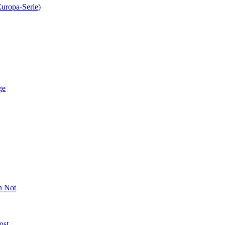
Europa-Serie)
ge
n Not
ost