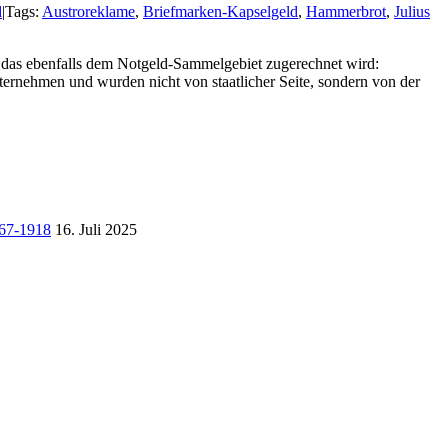
d
|
Tags:
Austroreklame
,
Briefmarken-Kapselgeld
,
Hammerbrot
,
Julius
, das ebenfalls dem Notgeld-Sammelgebiet zugerechnet wird:
ernehmen und wurden nicht von staatlicher Seite, sondern von der
867-1918
16. Juli 2025