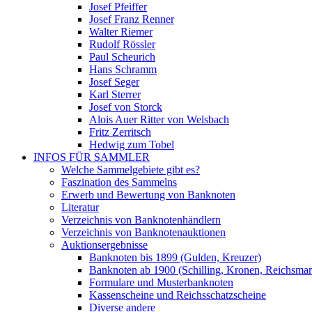
Josef Pfeiffer
Josef Franz Renner
Walter Riemer
Rudolf Rössler
Paul Scheurich
Hans Schramm
Josef Seger
Karl Sterrer
Josef von Storck
Alois Auer Ritter von Welsbach
Fritz Zerritsch
Hedwig zum Tobel
INFOS FÜR SAMMLER
Welche Sammelgebiete gibt es?
Faszination des Sammelns
Erwerb und Bewertung von Banknoten
Literatur
Verzeichnis von Banknotenhändlern
Verzeichnis von Banknotenauktionen
Auktionsergebnisse
Banknoten bis 1899 (Gulden, Kreuzer)
Banknoten ab 1900 (Schilling, Kronen, Reichsma
Formulare und Musterbanknoten
Kassenscheine und Reichsschatzscheine
Diverse andere