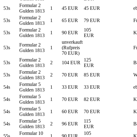
Formular 2
53s
1
45 EUR
45 EUR
e
Gulden 1813
Formular 2
53s
1
65 EUR
79 EUR
F
Gulden 1813
Formular 2
105
53s
1
90 EUR
K
Gulden 1813
EUR
unverkauft
Formular 2
53s
1
(Rufpreis
F
Gulden 1813
70 EUR)
Formular 2
125
53s
2
104 EUR
B
Gulden 1813
EUR
Formular 2
53s
2
70 EUR
85 EUR
W
Gulden 1813
Formular 5
54s
1
33 EUR
33 EUR
e
Gulden 1813
Formular 5
54s
1
70 EUR
82 EUR
K
Gulden 1813
Formular 5
54s
1
60 EUR
70 EUR
K
Gulden 1813
Formular 5
115
54s
2
96 EUR
B
Gulden 1813
EUR
Formular 10
105
55s
1
90 EUR
K