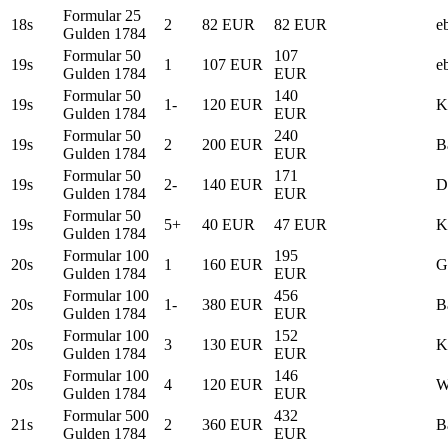
Formular 25
18s
2
82 EUR
82 EUR
e
Gulden 1784
Formular 50
107
19s
1
107 EUR
e
Gulden 1784
EUR
Formular 50
140
19s
1-
120 EUR
K
Gulden 1784
EUR
Formular 50
240
19s
2
200 EUR
B
Gulden 1784
EUR
Formular 50
171
19s
2-
140 EUR
D
Gulden 1784
EUR
Formular 50
19s
5+
40 EUR
47 EUR
K
Gulden 1784
Formular 100
195
20s
1
160 EUR
G
Gulden 1784
EUR
Formular 100
456
20s
1-
380 EUR
B
Gulden 1784
EUR
Formular 100
152
20s
3
130 EUR
K
Gulden 1784
EUR
Formular 100
146
20s
4
120 EUR
W
Gulden 1784
EUR
Formular 500
432
21s
2
360 EUR
B
Gulden 1784
EUR