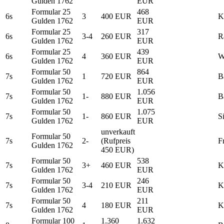
Gulden 1762
EUR
Formular 25
468
6s
3
400 EUR
K
Gulden 1762
EUR
Formular 25
317
6s
3-4
260 EUR
R
Gulden 1762
EUR
Formular 25
439
6s
4
360 EUR
W
Gulden 1762
EUR
Formular 50
864
7s
1
720 EUR
B
Gulden 1762
EUR
Formular 50
1.056
7s
1-
880 EUR
B
Gulden 1762
EUR
Formular 50
1.075
7s
1-
860 EUR
S
Gulden 1762
EUR
unverkauft
Formular 50
7s
2-
(Rufpreis
F
Gulden 1762
450 EUR)
Formular 50
538
7s
3+
460 EUR
K
Gulden 1762
EUR
Formular 50
246
7s
3-4
210 EUR
K
Gulden 1762
EUR
Formular 50
211
7s
4
180 EUR
K
Gulden 1762
EUR
Formular 100
1.360
1.632