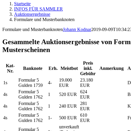
Startseite
INFOS FÜR SAMMLER
Auktionsergebnisse
Formulare und Musterbanknoten
Formulare und Musterbanknoten
Johann Kodnar
2019-09-09T10:34:2
Gesammelte Auktionsergebnisse von Form
Musterscheinen
Preis
Kat-
Banknote
Erh.
Meistbot
inkl.
Anmerkung
A
Nr.
Gebühr
Formular 5
19.000
23.180
1s
4-
D
Gulden 1759
EUR
EUR
Formular 5
624
4s
1
520 EUR
B
Gulden 1762
EUR
Formular 5
281
4s
1
240 EUR
K
Gulden 1762
EUR
Formular 5
610
4s
1-
500 EUR
F
Gulden 1762
EUR
unverkauft
Formular 5