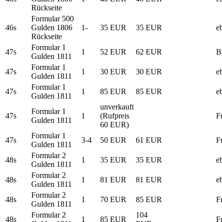
Rückseite
Formular 500
46s
Gulden 1806
1-
35 EUR
35 EUR
e
Rückseite
Formular 1
47s
1
52 EUR
62 EUR
B
Gulden 1811
Formular 1
47s
1
30 EUR
30 EUR
e
Gulden 1811
Formular 1
47s
1
85 EUR
85 EUR
e
Gulden 1811
unverkauft
Formular 1
47s
1
(Rufpreis
F
Gulden 1811
60 EUR)
Formular 1
47s
3-4
50 EUR
61 EUR
F
Gulden 1811
Formular 2
48s
1
35 EUR
35 EUR
e
Gulden 1811
Formular 2
48s
1
81 EUR
81 EUR
e
Gulden 1811
Formular 2
48s
1
70 EUR
85 EUR
F
Gulden 1811
Formular 2
104
48s
1
85 EUR
F