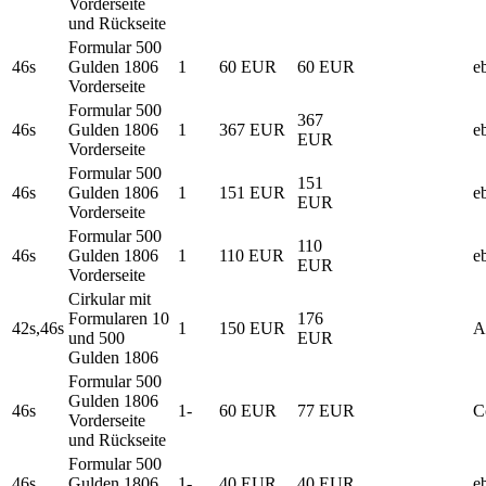
Vorderseite
und Rückseite
Formular 500
46s
Gulden 1806
1
60 EUR
60 EUR
e
Vorderseite
Formular 500
367
46s
Gulden 1806
1
367 EUR
e
EUR
Vorderseite
Formular 500
151
46s
Gulden 1806
1
151 EUR
e
EUR
Vorderseite
Formular 500
110
46s
Gulden 1806
1
110 EUR
e
EUR
Vorderseite
Cirkular mit
Formularen 10
176
42s,46s
1
150 EUR
A
und 500
EUR
Gulden 1806
Formular 500
Gulden 1806
46s
1-
60 EUR
77 EUR
C
Vorderseite
und Rückseite
Formular 500
46s
Gulden 1806
1-
40 EUR
40 EUR
e