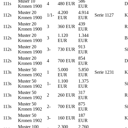
Muser 10
586
111s
4
480 EUR
D
Kronen 1900
EUR
Muster 20
4.200
4.914
112s
1/1-
Serie 1127
K
Kronen 1900
EUR
EUR
Muster 20
439
112s
3
360 EUR
R
Kronen 1900
EUR
Muster 20
1.120
1.344
112s
3
B
Kronen 1900
EUR
EUR
Muster 20
913
112s
3-
730 EUR
S
Kronen 1900
EUR
Muster 20
854
112s
4
700 EUR
D
Kronen 1900
EUR
Muster 50
5.000
5.850
113s
1
Serie 1231
K
Kronen 1902
EUR
EUR
Muster 50
1.100
1.375
113s
1-
S
Kronen 1902
EUR
EUR
Muster 50
317
113s
2
260 EUR
R
Kronen 1902
EUR
Muster 50
875
113s
2-
700 EUR
S
Kronen 1902
EUR
Muster 50
187
113s
3-
160 EUR
K
Kronen 1902
EUR
Muster 100
2.300
2.760