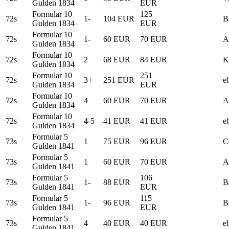
Gulden 1834
EUR
Formular 10
125
72s
1-
104 EUR
B
Gulden 1834
EUR
Formular 10
72s
1-
60 EUR
70 EUR
A
Gulden 1834
Formular 10
72s
2
68 EUR
84 EUR
K
Gulden 1834
Formular 10
251
72s
3+
251 EUR
e
Gulden 1834
EUR
Formular 10
72s
4
60 EUR
70 EUR
A
Gulden 1834
Formular 10
72s
4-5
41 EUR
41 EUR
e
Gulden 1834
Formular 5
73s
1
75 EUR
96 EUR
C
Gulden 1841
Formular 5
73s
1
60 EUR
70 EUR
A
Gulden 1841
Formular 5
106
73s
1-
88 EUR
B
Gulden 1841
EUR
Formular 5
115
73s
1-
96 EUR
B
Gulden 1841
EUR
Formular 5
73s
4
40 EUR
40 EUR
e
Gulden 1841