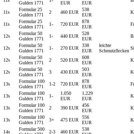
11s
1-
B
Gulden 1771
EUR
EUR
Formular 25
538
11s
2
460 EUR
K
Gulden 1771
EUR
Formular 25
878
11s
1-
720 EUR
F
Gulden 1771
EUR
Formular 50
528
12s
1-
440 EUR
B
Gulden 1771
EUR
Formular 50
338
leichte
12s
1-
270 EUR
S
Gulden 1771
EUR
Schmutzflecken
Formular 50
608
12s
2
520 EUR
K
Gulden 1771
EUR
Formular 50
503
12s
3
430 EUR
K
Gulden 1771
EUR
Formular 100
878
13s
1-2
720 EUR
F
Gulden 1771
EUR
Formular 100
1.050
1.229
13s
1-
K
Gulden 1771
EUR
EUR
Formular 100
456
13s
2
390 EUR
K
Gulden 1771
EUR
Formular 100
556
13s
3+
475 EUR
K
Gulden 1771
EUR
Formular 500
538
14s
2-3
460 EUR
K