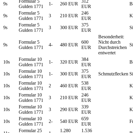
Formular 5
312
9s
1-
260 EUR
B
Gulden 1771
EUR
Formular 5
246
9s
3
210 EUR
K
Gulden 1771
EUR
Formular 5
375
9s
3
300 EUR
S
Gulden 1771
EUR
Besonderheit:
Formular 5
600
Nicht durch
9s
4-
480 EUR
S
Gulden 1771
EUR
Durchstreichen
entwertet
Formular 10
384
10s
1-
320 EUR
B
Gulden 1771
EUR
Formular 10
375
10s
1-
300 EUR
Schmutzflecken
S
Gulden 1771
EUR
Formular 10
538
10s
2
460 EUR
K
Gulden 1771
EUR
Formular 10
246
10s
3
210 EUR
K
Gulden 1771
EUR
Formular 10
339
10s
3
290 EUR
K
Gulden 1771
EUR
Formular 10
659
10s
2-
540 EUR
F
Gulden 1771
EUR
Formular 25
1.280
1.536