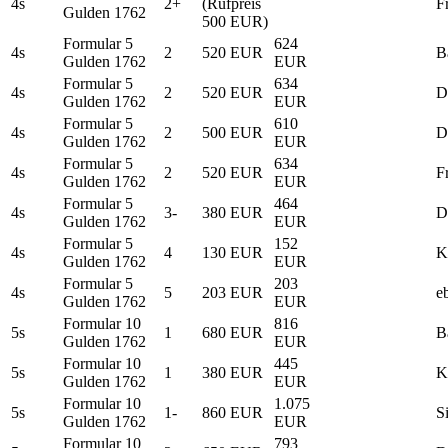
4s
2+
(Rufpreis
F
Gulden 1762
500 EUR)
Formular 5
624
4s
2
520 EUR
B
Gulden 1762
EUR
Formular 5
634
4s
2
520 EUR
D
Gulden 1762
EUR
Formular 5
610
4s
2
500 EUR
D
Gulden 1762
EUR
Formular 5
634
4s
2
520 EUR
F
Gulden 1762
EUR
Formular 5
464
4s
3-
380 EUR
D
Gulden 1762
EUR
Formular 5
152
4s
4
130 EUR
K
Gulden 1762
EUR
Formular 5
203
4s
5
203 EUR
e
Gulden 1762
EUR
Formular 10
816
5s
1
680 EUR
B
Gulden 1762
EUR
Formular 10
445
5s
1
380 EUR
K
Gulden 1762
EUR
Formular 10
1.075
5s
1-
860 EUR
S
Gulden 1762
EUR
Formular 10
793