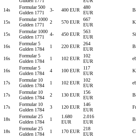
Gulden 1771
EUR
Formular 500
480
14s
3-
400 EUR
B
Gulden 1771
EUR
Formular 1000
667
15s
2
570 EUR
K
Gulden 1771
EUR
Formular 1000
563
15s
4-
450 EUR
S
Gulden 1771
EUR
Formular 5
264
16s
1
220 EUR
B
Gulden 1784
EUR
Formular 5
102
16s
1
102 EUR
e
Gulden 1784
EUR
Formular 5
117
16s
4
100 EUR
K
Gulden 1784
EUR
Formular 10
102
17s
1
102 EUR
e
Gulden 1784
EUR
Formular 10
156
17s
2
130 EUR
B
Gulden 1784
EUR
Formular 10
146
17s
3
120 EUR
F
Gulden 1784
EUR
Formular 25
1.680
2.016
18s
1
B
Gulden 1784
EUR
EUR
Formular 25
218
18s
1
170 EUR
C
Gulden 1784
EUR