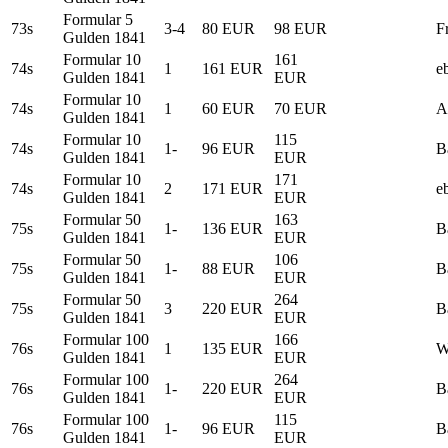
Formular 5
73s
3-4
80 EUR
98 EUR
F
Gulden 1841
Formular 10
161
74s
1
161 EUR
e
Gulden 1841
EUR
Formular 10
74s
1
60 EUR
70 EUR
A
Gulden 1841
Formular 10
115
74s
1-
96 EUR
B
Gulden 1841
EUR
Formular 10
171
74s
2
171 EUR
e
Gulden 1841
EUR
Formular 50
163
75s
1-
136 EUR
B
Gulden 1841
EUR
Formular 50
106
75s
1-
88 EUR
B
Gulden 1841
EUR
Formular 50
264
75s
3
220 EUR
B
Gulden 1841
EUR
Formular 100
166
76s
1
135 EUR
W
Gulden 1841
EUR
Formular 100
264
76s
1-
220 EUR
B
Gulden 1841
EUR
Formular 100
115
76s
1-
96 EUR
B
Gulden 1841
EUR