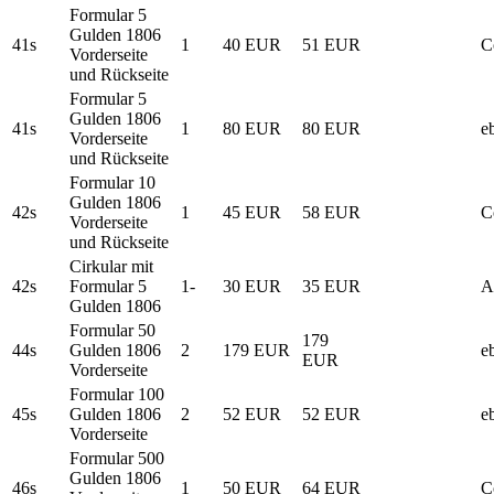
Formular 5
Gulden 1806
41s
1
40 EUR
51 EUR
C
Vorderseite
und Rückseite
Formular 5
Gulden 1806
41s
1
80 EUR
80 EUR
e
Vorderseite
und Rückseite
Formular 10
Gulden 1806
42s
1
45 EUR
58 EUR
C
Vorderseite
und Rückseite
Cirkular mit
42s
Formular 5
1-
30 EUR
35 EUR
A
Gulden 1806
Formular 50
179
44s
Gulden 1806
2
179 EUR
e
EUR
Vorderseite
Formular 100
45s
Gulden 1806
2
52 EUR
52 EUR
e
Vorderseite
Formular 500
Gulden 1806
46s
1
50 EUR
64 EUR
C