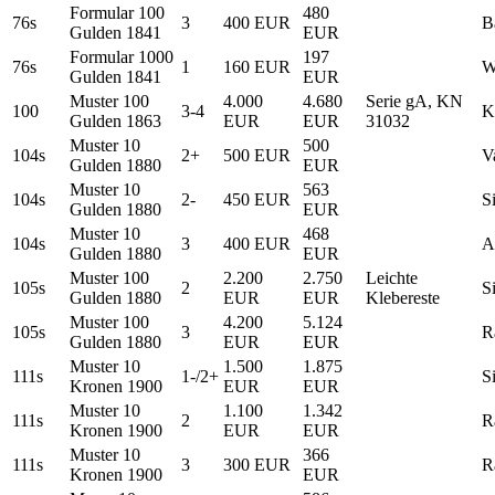
Formular 100
480
76s
3
400 EUR
B
Gulden 1841
EUR
Formular 1000
197
76s
1
160 EUR
W
Gulden 1841
EUR
Muster 100
4.000
4.680
Serie gA, KN
100
3-4
K
Gulden 1863
EUR
EUR
31032
Muster 10
500
104s
2+
500 EUR
V
Gulden 1880
EUR
Muster 10
563
104s
2-
450 EUR
S
Gulden 1880
EUR
Muster 10
468
104s
3
400 EUR
A
Gulden 1880
EUR
Muster 100
2.200
2.750
Leichte
105s
2
S
Gulden 1880
EUR
EUR
Klebereste
Muster 100
4.200
5.124
105s
3
R
Gulden 1880
EUR
EUR
Muster 10
1.500
1.875
111s
1-/2+
S
Kronen 1900
EUR
EUR
Muster 10
1.100
1.342
111s
2
R
Kronen 1900
EUR
EUR
Muster 10
366
111s
3
300 EUR
R
Kronen 1900
EUR