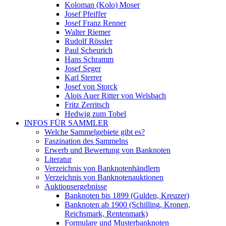
Koloman (Kolo) Moser
Josef Pfeiffer
Josef Franz Renner
Walter Riemer
Rudolf Rössler
Paul Scheurich
Hans Schramm
Josef Seger
Karl Sterrer
Josef von Storck
Alois Auer Ritter von Welsbach
Fritz Zerritsch
Hedwig zum Tobel
INFOS FÜR SAMMLER
Welche Sammelgebiete gibt es?
Faszination des Sammelns
Erwerb und Bewertung von Banknoten
Literatur
Verzeichnis von Banknotenhändlern
Verzeichnis von Banknotenauktionen
Auktionsergebnisse
Banknoten bis 1899 (Gulden, Kreuzer)
Banknoten ab 1900 (Schilling, Kronen,
Reichsmark, Rentenmark)
Formulare und Musterbanknoten