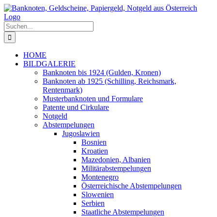
Zum
Inhalt
springen
Suche
nach:
HOME
BILDGALERIE
Banknoten bis 1924 (Gulden, Kronen)
Banknoten ab 1925 (Schilling, Reichsmark,
Rentenmark)
Musterbanknoten und Formulare
Patente und Cirkulare
Notgeld
Abstempelungen
Jugoslawien
Bosnien
Kroatien
Mazedonien, Albanien
Militärabstempelungen
Montenegro
Österreichische Abstempelungen
Slowenien
Serbien
Staatliche Abstempelungen