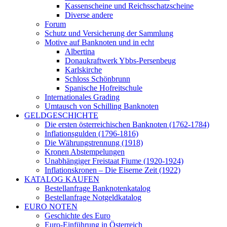
Kassenscheine und Reichsschatzscheine
Diverse andere
Forum
Schutz und Versicherung der Sammlung
Motive auf Banknoten und in echt
Albertina
Donaukraftwerk Ybbs-Persenbeug
Karlskirche
Schloss Schönbrunn
Spanische Hofreitschule
Internationales Grading
Umtausch von Schilling Banknoten
GELDGESCHICHTE
Die ersten österreichischen Banknoten (1762-1784)
Inflationsgulden (1796-1816)
Die Währungstrennung (1918)
Kronen Abstempelungen
Unabhängiger Freistaat Fiume (1920-1924)
Inflationskronen – Die Eiserne Zeit (1922)
KATALOG KAUFEN
Bestellanfrage Banknotenkatalog
Bestellanfrage Notgeldkatalog
EURO NOTEN
Geschichte des Euro
Euro-Einführung in Österreich