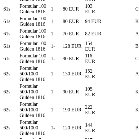
Formular 100
103
61s
1
80 EUR
C
Gulden 1816
EUR
Formular 100
61s
1
80 EUR
94 EUR
K
Gulden 1816
Formular 100
61s
1
70 EUR
82 EUR
A
Gulden 1816
Formular 100
154
61s
1-
128 EUR
B
Gulden 1816
EUR
Formular 100
116
61s
1-
90 EUR
C
Gulden 1816
EUR
Formular
152
62s
500/1000
1
130 EUR
A
EUR
Gulden 1816
Formular
105
62s
500/1000
1
90 EUR
K
EUR
Gulden 1816
Formular
222
62s
500/1000
1
190 EUR
K
EUR
Gulden 1816
Formular
144
62s
500/1000
1-
120 EUR
B
EUR
Gulden 1816