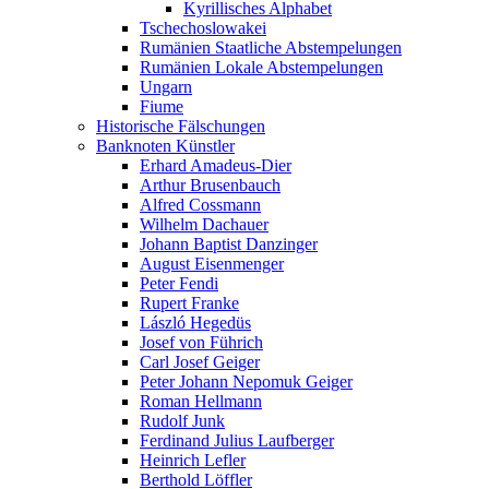
Kyrillisches Alphabet
Tschechoslowakei
Rumänien Staatliche Abstempelungen
Rumänien Lokale Abstempelungen
Ungarn
Fiume
Historische Fälschungen
Banknoten Künstler
Erhard Amadeus-Dier
Arthur Brusenbauch
Alfred Cossmann
Wilhelm Dachauer
Johann Baptist Danzinger
August Eisenmenger
Peter Fendi
Rupert Franke
László Hegedüs
Josef von Führich
Carl Josef Geiger
Peter Johann Nepomuk Geiger
Roman Hellmann
Rudolf Junk
Ferdinand Julius Laufberger
Heinrich Lefler
Berthold Löffler