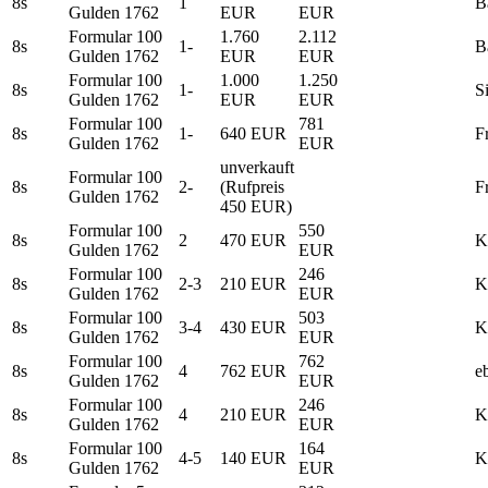
8s
1
B
Gulden 1762
EUR
EUR
Formular 100
1.760
2.112
8s
1-
B
Gulden 1762
EUR
EUR
Formular 100
1.000
1.250
8s
1-
S
Gulden 1762
EUR
EUR
Formular 100
781
8s
1-
640 EUR
F
Gulden 1762
EUR
unverkauft
Formular 100
8s
2-
(Rufpreis
F
Gulden 1762
450 EUR)
Formular 100
550
8s
2
470 EUR
K
Gulden 1762
EUR
Formular 100
246
8s
2-3
210 EUR
K
Gulden 1762
EUR
Formular 100
503
8s
3-4
430 EUR
K
Gulden 1762
EUR
Formular 100
762
8s
4
762 EUR
e
Gulden 1762
EUR
Formular 100
246
8s
4
210 EUR
K
Gulden 1762
EUR
Formular 100
164
8s
4-5
140 EUR
K
Gulden 1762
EUR