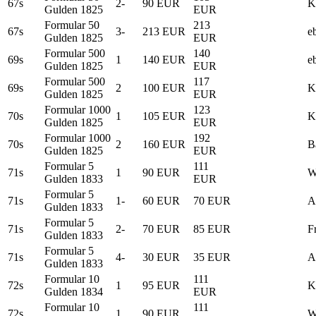
67s
2-
90 EUR
K
Gulden 1825
EUR
Formular 50
213
67s
3-
213 EUR
e
Gulden 1825
EUR
Formular 500
140
69s
1
140 EUR
e
Gulden 1825
EUR
Formular 500
117
69s
2
100 EUR
K
Gulden 1825
EUR
Formular 1000
123
70s
1
105 EUR
K
Gulden 1825
EUR
Formular 1000
192
70s
2
160 EUR
B
Gulden 1825
EUR
Formular 5
111
71s
1
90 EUR
W
Gulden 1833
EUR
Formular 5
71s
1-
60 EUR
70 EUR
A
Gulden 1833
Formular 5
71s
2-
70 EUR
85 EUR
F
Gulden 1833
Formular 5
71s
4-
30 EUR
35 EUR
A
Gulden 1833
Formular 10
111
72s
1
95 EUR
K
Gulden 1834
EUR
Formular 10
111
72s
1
90 EUR
W