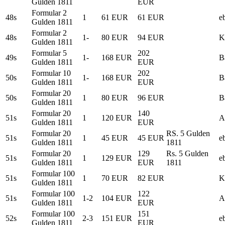
Gulden 1811
EUR
Formular 2
48s
1
61 EUR
61 EUR
e
Gulden 1811
Formular 2
48s
1-
80 EUR
94 EUR
K
Gulden 1811
Formular 5
202
49s
1-
168 EUR
B
Gulden 1811
EUR
Formular 10
202
50s
1-
168 EUR
B
Gulden 1811
EUR
Formular 20
50s
1
80 EUR
96 EUR
B
Gulden 1811
Formular 20
140
51s
1
120 EUR
A
Gulden 1811
EUR
Formular 20
RS. 5 Gulden
51s
1
45 EUR
45 EUR
e
Gulden 1811
1811
Formular 20
129
Rs. 5 Gulden
51s
1
129 EUR
e
Gulden 1811
EUR
1811
Formular 100
51s
1
70 EUR
82 EUR
K
Gulden 1811
Formular 100
122
51s
1-2
104 EUR
A
Gulden 1811
EUR
Formular 100
151
52s
2-3
151 EUR
e
Gulden 1811
EUR