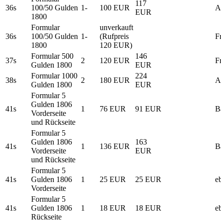
117
36s
100/50 Gulden
1-
100 EUR
A
EUR
1800
Formular
unverkauft
36s
100/50 Gulden
1-
(Rufpreis
F
1800
120 EUR)
Formular 500
146
37s
2
120 EUR
F
Gulden 1800
EUR
Formular 1000
224
38s
2
180 EUR
A
Gulden 1800
EUR
Formular 5
Gulden 1806
41s
1
76 EUR
91 EUR
B
Vorderseite
und Rückseite
Formular 5
Gulden 1806
163
41s
1
136 EUR
B
Vorderseite
EUR
und Rückseite
Formular 5
41s
Gulden 1806
1
25 EUR
25 EUR
e
Vorderseite
Formular 5
41s
Gulden 1806
1
18 EUR
18 EUR
e
Rückseite