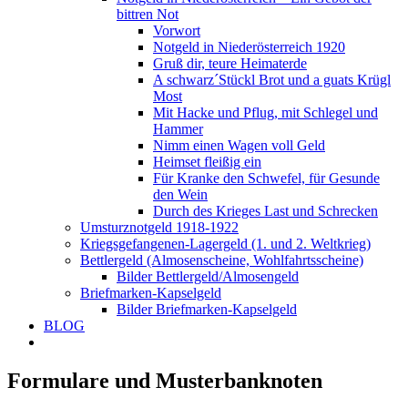
bittren Not
Vorwort
Notgeld in Niederösterreich 1920
Gruß dir, teure Heimaterde
A schwarz´Stückl Brot und a guats Krügl
Most
Mit Hacke und Pflug, mit Schlegel und
Hammer
Nimm einen Wagen voll Geld
Heimset fleißig ein
Für Kranke den Schwefel, für Gesunde
den Wein
Durch des Krieges Last und Schrecken
Umsturznotgeld 1918-1922
Kriegsgefangenen-Lagergeld (1. und 2. Weltkrieg)
Bettlergeld (Almosenscheine, Wohlfahrtsscheine)
Bilder Bettlergeld/Almosengeld
Briefmarken-Kapselgeld
Bilder Briefmarken-Kapselgeld
BLOG
Formulare und Musterbanknoten