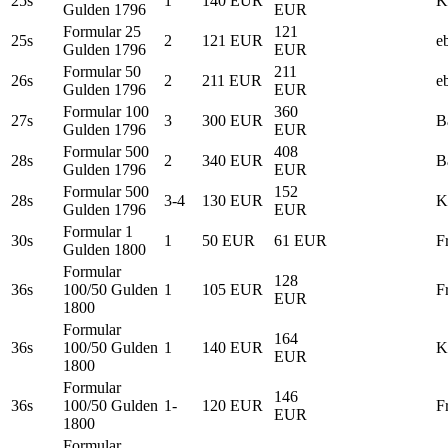
25s
1
140 EUR
K
Gulden 1796
EUR
Formular 25
121
25s
2
121 EUR
e
Gulden 1796
EUR
Formular 50
211
26s
2
211 EUR
e
Gulden 1796
EUR
Formular 100
360
27s
3
300 EUR
B
Gulden 1796
EUR
Formular 500
408
28s
2
340 EUR
B
Gulden 1796
EUR
Formular 500
152
28s
3-4
130 EUR
K
Gulden 1796
EUR
Formular 1
30s
1
50 EUR
61 EUR
F
Gulden 1800
Formular
128
36s
100/50 Gulden
1
105 EUR
F
EUR
1800
Formular
164
36s
100/50 Gulden
1
140 EUR
K
EUR
1800
Formular
146
36s
100/50 Gulden
1-
120 EUR
F
EUR
1800
Formular