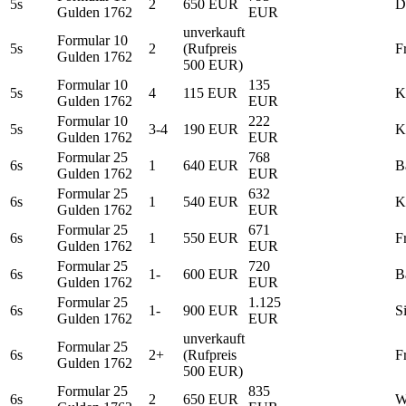
5s
2
650 EUR
D
Gulden 1762
EUR
unverkauft
Formular 10
5s
2
(Rufpreis
F
Gulden 1762
500 EUR)
Formular 10
135
5s
4
115 EUR
K
Gulden 1762
EUR
Formular 10
222
5s
3-4
190 EUR
K
Gulden 1762
EUR
Formular 25
768
6s
1
640 EUR
B
Gulden 1762
EUR
Formular 25
632
6s
1
540 EUR
K
Gulden 1762
EUR
Formular 25
671
6s
1
550 EUR
F
Gulden 1762
EUR
Formular 25
720
6s
1-
600 EUR
B
Gulden 1762
EUR
Formular 25
1.125
6s
1-
900 EUR
S
Gulden 1762
EUR
unverkauft
Formular 25
6s
2+
(Rufpreis
F
Gulden 1762
500 EUR)
Formular 25
835
6s
2
650 EUR