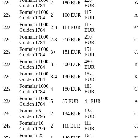
22s
2
180 EUR
W
Gulden 1784
EUR
Formular 1000
117
22s
2
100 EUR
A
Gulden 1784
EUR
Formular 1000
113
22s
2-3
113 EUR
e
Gulden 1784
EUR
Formular 1000
210
22s
2-3
210 EUR
e
Gulden 1784
EUR
Formular 1000
151
22s
3+
151 EUR
e
Gulden 1784
EUR
Formular 1000
480
22s
3-
400 EUR
B
Gulden 1784
EUR
Formular 1000
152
22s
3-4
130 EUR
K
Gulden 1784
EUR
Formular 1000
183
22s
4
150 EUR
G
Gulden 1784
EUR
Formular 1000
22s
5
35 EUR
41 EUR
A
Gulden 1784
Formular 5
134
23s
2
134 EUR
e
Gulden 1796
EUR
Formular 10
111
24s
2
111 EUR
e
Gulden 1796
EUR
Formular 25
164