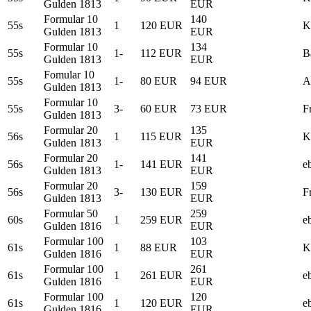
Gulden 1813
EUR
Formular 10
140
55s
1
120 EUR
K
Gulden 1813
EUR
Formular 10
134
55s
1-
112 EUR
B
Gulden 1813
EUR
Fomular 10
55s
1-
80 EUR
94 EUR
A
Gulden 1813
Formular 10
55s
3-
60 EUR
73 EUR
F
Gulden 1813
Formular 20
135
56s
1
115 EUR
K
Gulden 1813
EUR
Formular 20
141
56s
1-
141 EUR
e
Gulden 1813
EUR
Formular 20
159
56s
3-
130 EUR
F
Gulden 1813
EUR
Formular 50
259
60s
1
259 EUR
e
Gulden 1816
EUR
Formular 100
103
61s
1
88 EUR
K
Gulden 1816
EUR
Formular 100
261
61s
1
261 EUR
e
Gulden 1816
EUR
Formular 100
120
61s
1
120 EUR
e
Gulden 1816
EUR