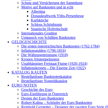
Schutz und Versicherung der Sammlung
Motive auf Banknoten und in echt
Albertina
Donaukraftwerk Ybbs-Persenbeug
Karlskirche
Schloss Schönbrunn
Spanische Hofreitschule
Internationales Grading
Umtausch von Schilling Banknoten
GELDGESCHICHTE
Die ersten österreichischen Banknoten (1762-1784)
Inflationsgulden (1796-1816)
Die Währungstrennung (1918)
Kronen Abstempelungen
Unabhängiger Freistaat Fiume (1920-1924)
Inflationskronen – Die Eiserne Zeit (1922)
KATALOG KAUFEN
Bestellanfrage Banknotenkatalog
Bestellanfrage Notgeldkatalog
EURO NOTEN
Geschichte des Euro
Euro-Einführung in Österreich
Design der Euro Banknoten
Robert Kalina – Schöpfer der Euro Banknoten
Reinhold Gerstetter – Designer der zweiten Euro Serie (