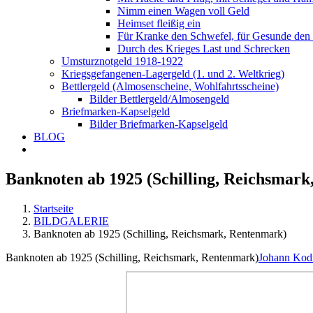
Nimm einen Wagen voll Geld
Heimset fleißig ein
Für Kranke den Schwefel, für Gesunde den
Durch des Krieges Last und Schrecken
Umsturznotgeld 1918-1922
Kriegsgefangenen-Lagergeld (1. und 2. Weltkrieg)
Bettlergeld (Almosenscheine, Wohlfahrtsscheine)
Bilder Bettlergeld/Almosengeld
Briefmarken-Kapselgeld
Bilder Briefmarken-Kapselgeld
BLOG
Banknoten ab 1925 (Schilling, Reichsmar
Startseite
BILDGALERIE
Banknoten ab 1925 (Schilling, Reichsmark, Rentenmark)
Banknoten ab 1925 (Schilling, Reichsmark, Rentenmark)
Johann Kod