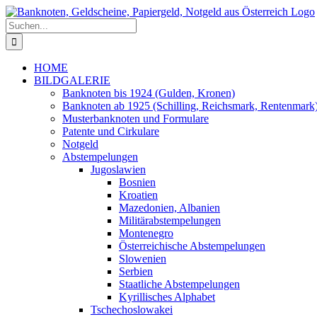
Zum
Inhalt
Suche
springen
nach:
HOME
BILDGALERIE
Banknoten bis 1924 (Gulden, Kronen)
Banknoten ab 1925 (Schilling, Reichsmark, Rentenmark
Musterbanknoten und Formulare
Patente und Cirkulare
Notgeld
Abstempelungen
Jugoslawien
Bosnien
Kroatien
Mazedonien, Albanien
Militärabstempelungen
Montenegro
Österreichische Abstempelungen
Slowenien
Serbien
Staatliche Abstempelungen
Kyrillisches Alphabet
Tschechoslowakei