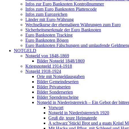
Infos zur Euro Banknoten Kontrollnummer
Infos zum Euro Banknoten Plattencode
Infos zum Eurozeichen
Länder mit Euro-Währung
Wechselkurse der ehemaligen Währungen zum Euro
Sicherheitsmerkmale der Euro Banknoten
Euro Banknoten Tracking
Euro Banknoten Bögen
Euro Banknoten Fälschungen und umlaufende Geldmen
NOTGELD
Notgeld von 1848-1869
Bilder Notgeld 1848/1869
Kriegsnotgeld 1914-1918
Notgeld 1918-1924
Orte mit Notgeldausgaben
Bilder Gemeindeserien
Bilder Privatserien
Bilder Sonderserien
Bilder Spendenscheine
Notgeld in Niederösterreich – Ein Gebot der bittre
Vorwort
Notgeld in Niederösterreich 1920
Gruß dir, teure Heimaterde
A schwarz´Stückl Brot und a guats Krügl M
Mit Hacke und Pflug, mit Schlegel und Ha