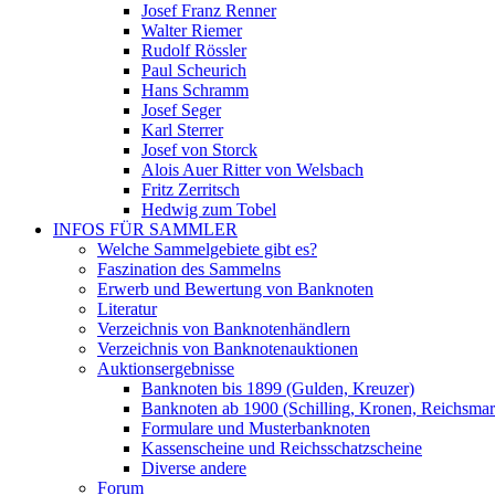
Josef Franz Renner
Walter Riemer
Rudolf Rössler
Paul Scheurich
Hans Schramm
Josef Seger
Karl Sterrer
Josef von Storck
Alois Auer Ritter von Welsbach
Fritz Zerritsch
Hedwig zum Tobel
INFOS FÜR SAMMLER
Welche Sammelgebiete gibt es?
Faszination des Sammelns
Erwerb und Bewertung von Banknoten
Literatur
Verzeichnis von Banknotenhändlern
Verzeichnis von Banknotenauktionen
Auktionsergebnisse
Banknoten bis 1899 (Gulden, Kreuzer)
Banknoten ab 1900 (Schilling, Kronen, Reichsma
Formulare und Musterbanknoten
Kassenscheine und Reichsschatzscheine
Diverse andere
Forum