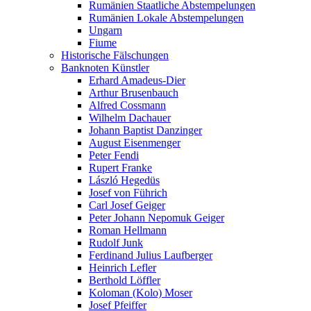
Rumänien Staatliche Abstempelungen
Rumänien Lokale Abstempelungen
Ungarn
Fiume
Historische Fälschungen
Banknoten Künstler
Erhard Amadeus-Dier
Arthur Brusenbauch
Alfred Cossmann
Wilhelm Dachauer
Johann Baptist Danzinger
August Eisenmenger
Peter Fendi
Rupert Franke
László Hegedüs
Josef von Führich
Carl Josef Geiger
Peter Johann Nepomuk Geiger
Roman Hellmann
Rudolf Junk
Ferdinand Julius Laufberger
Heinrich Lefler
Berthold Löffler
Koloman (Kolo) Moser
Josef Pfeiffer