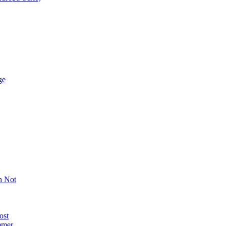
ge
n Not
ost
mmer