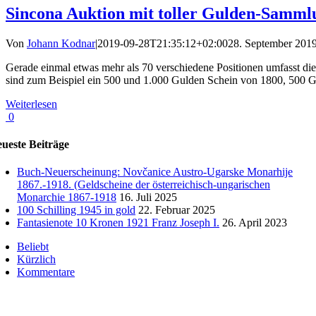
Sincona Auktion mit toller Gulden-Samml
Von
Johann Kodnar
|
2019-09-28T21:35:12+02:00
28. September 201
Gerade einmal etwas mehr als 70 verschiedene Positionen umfasst die
sind zum Beispiel ein 500 und 1.000 Gulden Schein von 1800, 500 Gu
Weiterlesen
0
ueste Beiträge
Buch-Neuerscheinung: Novčanice Austro-Ugarske Monarhije
1867.-1918. (Geldscheine der österreichisch-ungarischen
Monarchie 1867-1918
16. Juli 2025
100 Schilling 1945 in gold
22. Februar 2025
Fantasienote 10 Kronen 1921 Franz Joseph I.
26. April 2023
Beliebt
Kürzlich
Kommentare