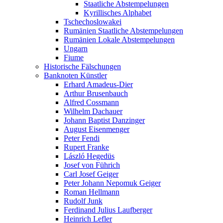
Staatliche Abstempelungen
Kyrillisches Alphabet
Tschechoslowakei
Rumänien Staatliche Abstempelungen
Rumänien Lokale Abstempelungen
Ungarn
Fiume
Historische Fälschungen
Banknoten Künstler
Erhard Amadeus-Dier
Arthur Brusenbauch
Alfred Cossmann
Wilhelm Dachauer
Johann Baptist Danzinger
August Eisenmenger
Peter Fendi
Rupert Franke
László Hegedüs
Josef von Führich
Carl Josef Geiger
Peter Johann Nepomuk Geiger
Roman Hellmann
Rudolf Junk
Ferdinand Julius Laufberger
Heinrich Lefler