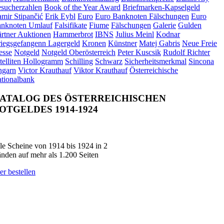
sucherzahlen
Book of the Year Award
Briefmarken-Kapselgeld
mir Stipančić
Erik Eybl
Euro
Euro Banknoten Fälschungen
Euro
nknoten Umlauf
Falsifikate
Fiume
Fälschungen
Galerie
Gulden
rtner Auktionen
Hammerbrot
IBNS
Julius Meinl
Kodnar
iegsgefangenn Lagergeld
Kronen
Künstner
Matej Gabris
Neue Freie
esse
Notgeld
Notgeld Oberösterreich
Peter Kuscsik
Rudolf Richter
telliten Hollogramm
Schilling
Schwarz
Sicherheitsmerkmal
Sincona
garn
Victor Krauthauf
Viktor Krauthauf
Österreichische
tionalbank
ATALOG DES ÖSTERREICHISCHEN
OTGELDES 1914-1924
le Scheine von 1914 bis 1924 in 2
nden auf mehr als 1.200 Seiten
er bestellen