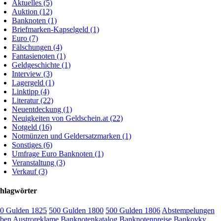
Aktuelles (5)
Auktion (12)
Banknoten (1)
Briefmarken-Kapselgeld (1)
Euro (7)
Fälschungen (4)
Fantasienoten (1)
Geldgeschichte (1)
Interview (3)
Lagergeld (1)
Linktipp (4)
Literatur (22)
Neuentdeckung (1)
Neuigkeiten von Geldschein.at (22)
Notgeld (16)
Notmünzen und Geldersatzmarken (1)
Sonstiges (6)
Umfrage Euro Banknoten (1)
Veranstaltung (3)
Verkauf (3)
hlagwörter
0 Gulden 1825
500 Gulden 1800
500 Gulden 1806
Abstempelungen
ben
Austroreklame
Banknotenkatalog
Banknotenpreise
Bankovky