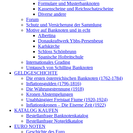
Formulare und Musterbanknoten
Kassenscheine und Reichsschatzscheine
Diverse andere
Forum
Schutz und Versicherung der Sammlung
Motive auf Banknoten und in echt
Albertina
Donaukraftwerk Ybbs-Persenbeug
Karlskirche
Schloss Schönbrunn
Spanische Hofreitschule
Internationales Grading
Umtausch von Schilling Banknoten
GELDGESCHICHTE
Die ersten österreichischen Banknoten (1762-1784)
Inflationsgulden (1796-1816)
Die Währungstrennung (1918)
Kronen Abstempelungen
Unabhängiger Freistaat Fiume (1920-1924)
Inflationskronen – Die Eiserne Zeit (1922)
KATALOG KAUFEN
Bestellanfrage Banknotenkatalog
Bestellanfrage Notgeldkatalog
EURO NOTEN
Geschichte des Euro