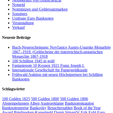
Neuigkeiten von Geldschein.at
Notgeld
Notmünzen und Geldersatzmarken
Sonstiges
Umfrage Euro Banknoten
Veranstaltung
Verkauf
Neueste Beiträge
Buch-Neuerscheinung: Novčanice Austro-Ugarske Monarhije
1867.-1918. (Geldscheine der österreichisch-ungarischen
Monarchie 1867-1918
100 Schilling 1945 in gold
Fantasienote 10 Kronen 1921 Franz Joseph I.
Internationale Gesellschaft für Papiergeldkunde
Frühwald Auktion mit neuen Höchstpreisen bei Schilling
Banknoten
Schlagwörter
100 Gulden 1825
500 Gulden 1800
500 Gulden 1806
Abstempelungen
Alben
Austroreklame
Banknotenkatalog
Banknotenpreise
Bankovky
Besucherzahlen
Book of the Year
Award
Briefmarken-Kapselgeld
Damir Stipančić
Erik Eybl
Euro