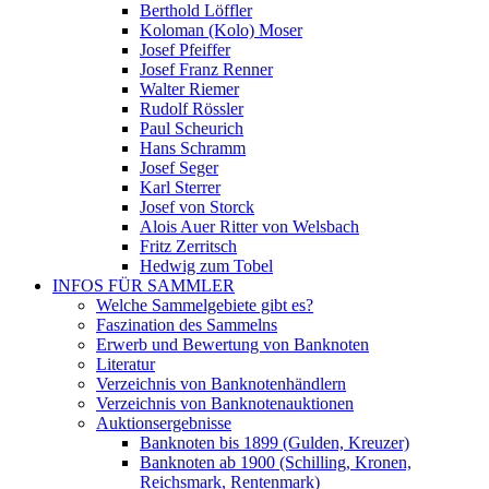
Berthold Löffler
Koloman (Kolo) Moser
Josef Pfeiffer
Josef Franz Renner
Walter Riemer
Rudolf Rössler
Paul Scheurich
Hans Schramm
Josef Seger
Karl Sterrer
Josef von Storck
Alois Auer Ritter von Welsbach
Fritz Zerritsch
Hedwig zum Tobel
INFOS FÜR SAMMLER
Welche Sammelgebiete gibt es?
Faszination des Sammelns
Erwerb und Bewertung von Banknoten
Literatur
Verzeichnis von Banknotenhändlern
Verzeichnis von Banknotenauktionen
Auktionsergebnisse
Banknoten bis 1899 (Gulden, Kreuzer)
Banknoten ab 1900 (Schilling, Kronen,
Reichsmark, Rentenmark)