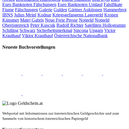
Euro Banknoten Fälschungen
Euro Banknoten Umlauf
Falsifikate
Fiume
Fälschungen
Galerie
Gulden
Gärtner Auktionen
Hammerbrot
IBNS
Julius Meinl
Kodnar
Kriegsgefangenn Lagergeld
Kronen
Künstner
Matej Gabris
Neue Freie Presse
Notgeld
Notgeld
Oberösterreich
Peter Kuscsik
Rudolf Richter
Satelliten Hollogramm
Schilling
Schwarz
Sicherheitsmerkmal
Sincona
Ungarn
Victor
Krauthauf
Viktor Krauthauf
Österreichische Nationalbank
Neueste Buchvorstellungen
Webportal mit Informationen zur österreichischen Geldgeschichte und zum
Sammeln von historischem österreichischen Papiergeld