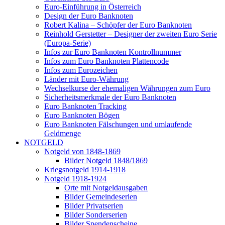
Euro-Einführung in Österreich
Design der Euro Banknoten
Robert Kalina – Schöpfer der Euro Banknoten
Reinhold Gerstetter – Designer der zweiten Euro Serie
(Europa-Serie)
Infos zur Euro Banknoten Kontrollnummer
Infos zum Euro Banknoten Plattencode
Infos zum Eurozeichen
Länder mit Euro-Währung
Wechselkurse der ehemaligen Währungen zum Euro
Sicherheitsmerkmale der Euro Banknoten
Euro Banknoten Tracking
Euro Banknoten Bögen
Euro Banknoten Fälschungen und umlaufende
Geldmenge
NOTGELD
Notgeld von 1848-1869
Bilder Notgeld 1848/1869
Kriegsnotgeld 1914-1918
Notgeld 1918-1924
Orte mit Notgeldausgaben
Bilder Gemeindeserien
Bilder Privatserien
Bilder Sonderserien
Bilder Spendenscheine