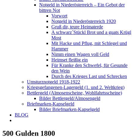
Notgeld in Niederösterreich – Ein Gebot der
bittren Not
Vorwort
Notgeld in Niederösterreich 1920
Gruß dir, teure Heimaterde
A schwarz´Stückl Brot und a guats Krügl
Most
Mit Hacke und Pflug, mit Schlegel und
Hammer
Nimm einen Wagen voll Geld
Heimset fleißig ein
Für Kranke den Schwefel, für Gesunde
den Wein
Durch des Krieges Last und Schrecken
Umsturznotgeld 1918-1922
Kriegsgefangenen-Lagergeld (1. und 2. Weltkrieg)
Bettlergeld (Almosenscheine, Wohlfahrtsscheine)
Bilder Bettlergeld/Almosengeld
Briefmarken-Kapselgeld
Bilder Briefmarken-Kapselgeld
BLOG
500 Gulden 1800