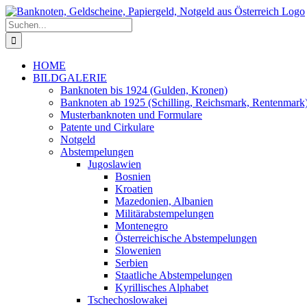
Zum
Inhalt
Suche
springen
nach:
HOME
BILDGALERIE
Banknoten bis 1924 (Gulden, Kronen)
Banknoten ab 1925 (Schilling, Reichsmark, Rentenmark
Musterbanknoten und Formulare
Patente und Cirkulare
Notgeld
Abstempelungen
Jugoslawien
Bosnien
Kroatien
Mazedonien, Albanien
Militärabstempelungen
Montenegro
Österreichische Abstempelungen
Slowenien
Serbien
Staatliche Abstempelungen
Kyrillisches Alphabet
Tschechoslowakei