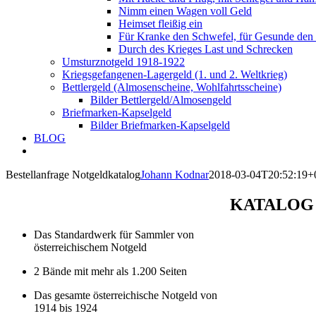
Nimm einen Wagen voll Geld
Heimset fleißig ein
Für Kranke den Schwefel, für Gesunde den
Durch des Krieges Last und Schrecken
Umsturznotgeld 1918-1922
Kriegsgefangenen-Lagergeld (1. und 2. Weltkrieg)
Bettlergeld (Almosenscheine, Wohlfahrtsscheine)
Bilder Bettlergeld/Almosengeld
Briefmarken-Kapselgeld
Bilder Briefmarken-Kapselgeld
BLOG
Bestellanfrage Notgeldkatalog
Johann Kodnar
2018-03-04T20:52:19+
KATALOG 
Das Standardwerk für Sammler von
österreichischem Notgeld
2 Bände mit mehr als 1.200 Seiten
Das gesamte österreichische Notgeld von
1914 bis 1924