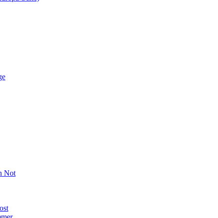
ge
n Not
ost
mmer