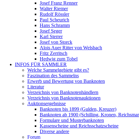
Josef Franz Renner
Walter Riemer
Rudolf Rössler
Paul Scheurich
Hans Schramm
Josef Seger
Karl Sterrer
Josef von Storck
Alois Auer Ritter von Welsbach
Fritz Zerritsch
Hedwig zum Tobel
INFOS FÜR SAMMLER
Welche Sammelgebiete gibt es?
Faszination des Sammelns
Erwerb und Bewertung von Banknoten
Literatur
Verzeichnis von Banknotenhändlern
Verzeichnis von Banknotenauktionen
Auktionsergebnisse
Banknoten bis 1899 (Gulden, Kreuzer)
Banknoten ab 1900 (Schilling, Kronen, Reichsma
Formulare und Musterbanknoten
Kassenscheine und Reichsschatzscheine
Diverse andere
Forum