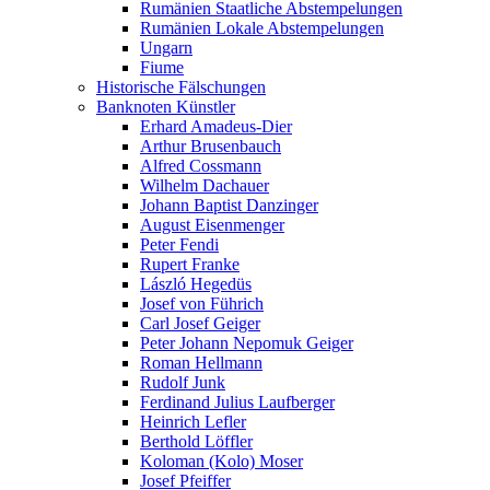
Rumänien Staatliche Abstempelungen
Rumänien Lokale Abstempelungen
Ungarn
Fiume
Historische Fälschungen
Banknoten Künstler
Erhard Amadeus-Dier
Arthur Brusenbauch
Alfred Cossmann
Wilhelm Dachauer
Johann Baptist Danzinger
August Eisenmenger
Peter Fendi
Rupert Franke
László Hegedüs
Josef von Führich
Carl Josef Geiger
Peter Johann Nepomuk Geiger
Roman Hellmann
Rudolf Junk
Ferdinand Julius Laufberger
Heinrich Lefler
Berthold Löffler
Koloman (Kolo) Moser
Josef Pfeiffer