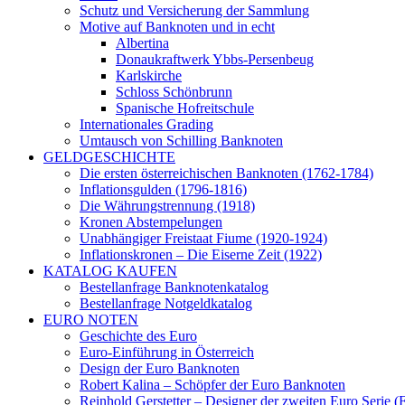
Schutz und Versicherung der Sammlung
Motive auf Banknoten und in echt
Albertina
Donaukraftwerk Ybbs-Persenbeug
Karlskirche
Schloss Schönbrunn
Spanische Hofreitschule
Internationales Grading
Umtausch von Schilling Banknoten
GELDGESCHICHTE
Die ersten österreichischen Banknoten (1762-1784)
Inflationsgulden (1796-1816)
Die Währungstrennung (1918)
Kronen Abstempelungen
Unabhängiger Freistaat Fiume (1920-1924)
Inflationskronen – Die Eiserne Zeit (1922)
KATALOG KAUFEN
Bestellanfrage Banknotenkatalog
Bestellanfrage Notgeldkatalog
EURO NOTEN
Geschichte des Euro
Euro-Einführung in Österreich
Design der Euro Banknoten
Robert Kalina – Schöpfer der Euro Banknoten
Reinhold Gerstetter – Designer der zweiten Euro Serie (