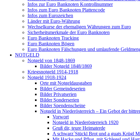
Infos zur Euro Banknoten Kontrollnummer
Infos zum Euro Banknoten Plattencode
Infos zum Eurozeichen
Länder mit Euro-Währung
Wechselkurse der ehemaligen Währungen zum Euro
Sicherheitsmerkmale der Euro Banknoten
Euro Banknoten Tracking
Euro Banknoten Bögen
Euro Banknoten Fälschungen und umlaufende Geldmen
NOTGELD
Notgeld von 1848-1869
Bilder Notgeld 1848/1869
Kriegsnotgeld 1914-1918
Notgeld 1918-1924
Orte mit Notgeldausgaben
Bilder Gemeindeserien
Bilder Privatserien
Bilder Sonderserien
Bilder Spendenscheine
Notgeld in Niederösterreich – Ein Gebot der bittre
Vorwort
Notgeld in Niederösterreich 1920
Gruß dir, teure Heimaterde
A schwarz´Stückl Brot und a guats Krügl M
Mit Hacke und Pflug, mit Schlegel und Ha