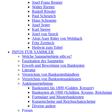
Josef Franz Renner
Walter Riemer
Rudolf Rössler
Paul Scheurich
Hans Schramm
Josef Seger
Karl Sterrer
Josef von Storck
Alois Auer Ritter von Welsbach
Fritz Zerritsch
Hedwig zum Tobel
INFOS FÜR SAMMLER
Welche Sammelgebiete gibt es?
Faszination des Sammelns
Erwerb und Bewertung von Banknoten
Literatur
Verzeichnis von Banknotenhändlern
Verzeichnis von Banknotenauktionen
Auktionsergebnisse
Banknoten bis 1899 (Gulden, Kreuzer)
Banknoten ab 1900 (Schilling, Kronen, Reichsma
Formulare und Musterbanknoten
Kassenscheine und Reichsschatzscheine
Diverse andere
Forum