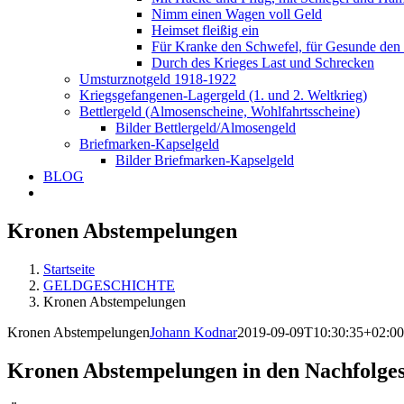
Nimm einen Wagen voll Geld
Heimset fleißig ein
Für Kranke den Schwefel, für Gesunde den
Durch des Krieges Last und Schrecken
Umsturznotgeld 1918-1922
Kriegsgefangenen-Lagergeld (1. und 2. Weltkrieg)
Bettlergeld (Almosenscheine, Wohlfahrtsscheine)
Bilder Bettlergeld/Almosengeld
Briefmarken-Kapselgeld
Bilder Briefmarken-Kapselgeld
BLOG
Kronen Abstempelungen
Startseite
GELDGESCHICHTE
Kronen Abstempelungen
Kronen Abstempelungen
Johann Kodnar
2019-09-09T10:30:35+02:00
Kronen Abstempelungen in den Nachfolges