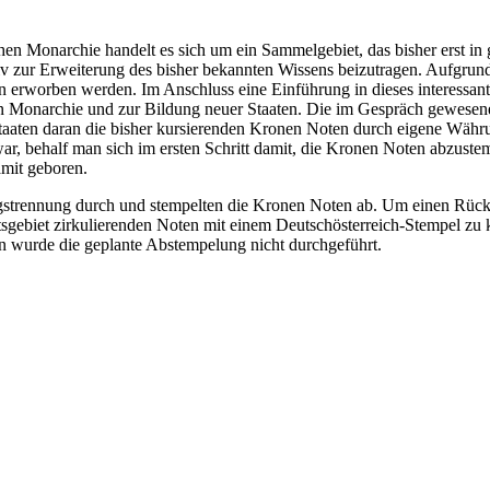
en Monarchie handelt es sich um ein Sammelgebiet, das bisher erst in g
tiv zur Erweiterung des bisher bekannten Wissens beizutragen. Aufgr
erworben werden. Im Anschluss eine Einführung in dieses interessant
en Monarchie und zur Bildung neuer Staaten. Die im Gespräch gewesen
taaten daran die bisher kursierenden Kronen Noten durch eigene Währu
ar, behalf man sich im ersten Schritt damit, die Kronen Noten abzuste
mit geboren.
gstrennung durch und stempelten die Kronen Noten ab. Um einen Rück
aatsgebiet zirkulierenden Noten mit einem Deutschösterreich-Stempel z
n wurde die geplante Abstempelung nicht durchgeführt.