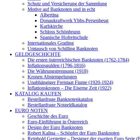
Schutz und Versicherung der Sammlung
Motive auf Banknoten und in echt
Albertina
Donaukraftwerk Ybbs-Persenbeug
Karlskirche
Schloss Schönbrunn
Spanische Hofreitschule
Internationales Grading
Umtausch von Schilling Banknoten
GELDGESCHICHTE
Die ersten österreichischen Banknoten (1762-1784)
Inflationsgulden (1796-1816)
Die Währungstrennung (1918)
Kronen Abstempelungen
Unabhängiger Freistaat Fiume (1920-1924)
Inflationskronen – Die Eiserne Zeit (1922)
KATALOG KAUFEN
Bestellanfrage Banknotenkatalog
Bestellanfrage Notgeldkatalog
EURO NOTEN
Geschichte des Euro
Euro-Einführung in Österreich
Design der Euro Banknoten
Robert Kalina – Schöpfer der Euro Banknoten
Reinhold Gerstetter – Designer der zweiten Euro Serie (