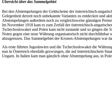
Übersicht über das Sammelgebiet
Bei den Abstempelungen der Geldscheine der österreichisch-ungarisch
Gelegenheit derzeit noch unbekannte Varianten zu entdecken und ak
Abstempelungen außerdem noch zu vergleichsweise günstigen Preisen 
Im November 1918 kam es zum Zerfall der österreichisch-ungarisch
Tschechoslowakei und Polen kam nicht zustande und so gingen die S
Noten gegen eine neue Währung organisatorisch nicht durchführbar w
abzugrenzen. Das Sammelgebiet der Kronen-Abstempelungen war da
Als erste führten Jugoslawien und die Tschechoslowakei die Währun
nun in Österreich ebenfalls gezwungen, die auf österreichischem St
Ungarn. In Italien kam man gänzlich ohne Abstempelung aus, in Pole