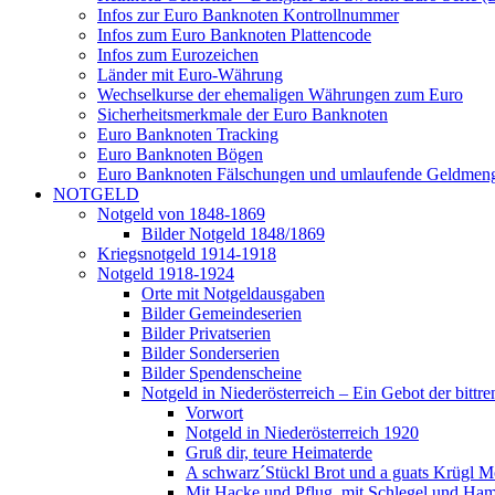
Infos zur Euro Banknoten Kontrollnummer
Infos zum Euro Banknoten Plattencode
Infos zum Eurozeichen
Länder mit Euro-Währung
Wechselkurse der ehemaligen Währungen zum Euro
Sicherheitsmerkmale der Euro Banknoten
Euro Banknoten Tracking
Euro Banknoten Bögen
Euro Banknoten Fälschungen und umlaufende Geldmen
NOTGELD
Notgeld von 1848-1869
Bilder Notgeld 1848/1869
Kriegsnotgeld 1914-1918
Notgeld 1918-1924
Orte mit Notgeldausgaben
Bilder Gemeindeserien
Bilder Privatserien
Bilder Sonderserien
Bilder Spendenscheine
Notgeld in Niederösterreich – Ein Gebot der bittre
Vorwort
Notgeld in Niederösterreich 1920
Gruß dir, teure Heimaterde
A schwarz´Stückl Brot und a guats Krügl M
Mit Hacke und Pflug, mit Schlegel und Ha