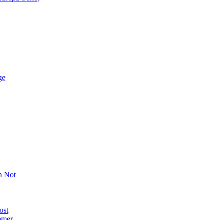
ge
n Not
ost
mmer