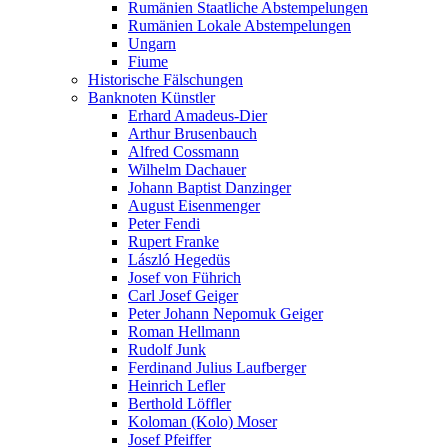
Rumänien Staatliche Abstempelungen
Rumänien Lokale Abstempelungen
Ungarn
Fiume
Historische Fälschungen
Banknoten Künstler
Erhard Amadeus-Dier
Arthur Brusenbauch
Alfred Cossmann
Wilhelm Dachauer
Johann Baptist Danzinger
August Eisenmenger
Peter Fendi
Rupert Franke
László Hegedüs
Josef von Führich
Carl Josef Geiger
Peter Johann Nepomuk Geiger
Roman Hellmann
Rudolf Junk
Ferdinand Julius Laufberger
Heinrich Lefler
Berthold Löffler
Koloman (Kolo) Moser
Josef Pfeiffer