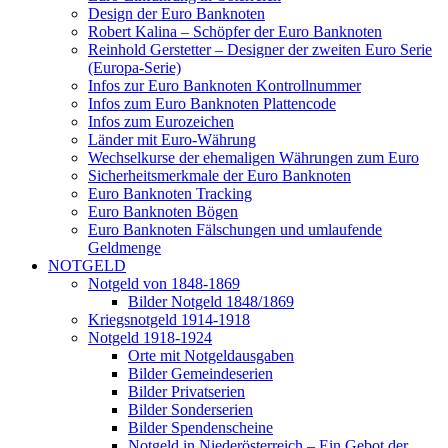
Design der Euro Banknoten
Robert Kalina – Schöpfer der Euro Banknoten
Reinhold Gerstetter – Designer der zweiten Euro Serie
(Europa-Serie)
Infos zur Euro Banknoten Kontrollnummer
Infos zum Euro Banknoten Plattencode
Infos zum Eurozeichen
Länder mit Euro-Währung
Wechselkurse der ehemaligen Währungen zum Euro
Sicherheitsmerkmale der Euro Banknoten
Euro Banknoten Tracking
Euro Banknoten Bögen
Euro Banknoten Fälschungen und umlaufende
Geldmenge
NOTGELD
Notgeld von 1848-1869
Bilder Notgeld 1848/1869
Kriegsnotgeld 1914-1918
Notgeld 1918-1924
Orte mit Notgeldausgaben
Bilder Gemeindeserien
Bilder Privatserien
Bilder Sonderserien
Bilder Spendenscheine
Notgeld in Niederösterreich – Ein Gebot der