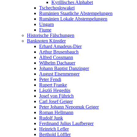
Kyrillisches Alphabet
Tschechoslowakei
Rumänien Staatliche Abstempelungen
Rumänien Lokale Abstempelungen
Ungarn
Fiume
Historische Fälschungen
Banknoten Künstler
Erhard Amadeus-Dier
Arthur Brusenbauch
Alfred Cossmann
Wilhelm Dachauer
Johann Baptist Danzinger
August Eisenmenger
Peter Fendi
Rupert Franke
László Hegedüs
Josef von Führich
Carl Josef Geiger
Peter Johann Nepomuk Geiger
Roman Hellmann
Rudolf Junk
Ferdinand Julius Laufberger
Heinrich Lefler
Berthold Löffler