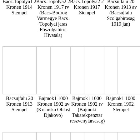
Bacs-Topolya1 2
Bacs-Topolya2 2
Bacs-Topolya2 2
Bacsujfalu 20
Kronen 1914
Kronen 1917 rv
Kronen 1917
Kronen 1913 av
Stempel
(Bacs-Bodrog
Stempel
(Bacsujfalu
Varmegye Bacs-
Szolgabirosag
Topolyai jaras
1919 jan)
Föszolgabiroj
Hivatala)
Bacsujfalu 20
Bajmok1 1000
Bajmok1 1000
Bajmok1 1000
Kronen 1913
Kronen 1902 av
Kronen 1902 rv
Kronen 1902
Stempel
(Kotarska Oblast
(Bajmoki
Stempel
Djakovo)
Takarekpenztar
reszvenytarsasag)