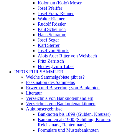
Koloman (Kolo) Moser
Josef Pfeiffer
Josef Franz Renner
Walter Riemer
Rudolf Rössler
Paul Scheurich
Hans Schramm
Josef Seger
Karl Sterrer
Josef von Storck
Alois Auer Ritter von Welsbach
Fritz Zerritsch
Hedwig zum Tobel
INFOS FÜR SAMMLER
Welche Sammelgebiete gibt es?
Faszination des Sammelns
Erwerb und Bewertung von Banknoten
Literatur
Verzeichnis von Banknotenhändlern
Verzeichnis von Banknotenauktionen
Auktionsergebnisse
Banknoten bis 1899 (Gulden, Kreuzer)
Banknoten ab 1900 (Schilling, Kronen,
Reichsmark, Rentenmark)
Formulare und Musterbanknoten