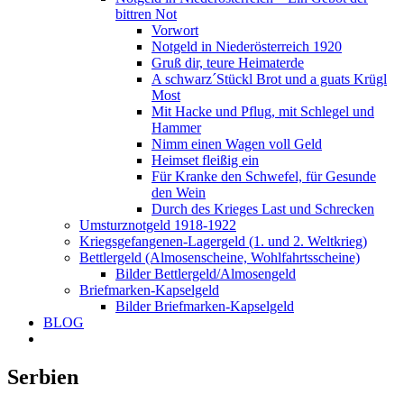
bittren Not
Vorwort
Notgeld in Niederösterreich 1920
Gruß dir, teure Heimaterde
A schwarz´Stückl Brot und a guats Krügl
Most
Mit Hacke und Pflug, mit Schlegel und
Hammer
Nimm einen Wagen voll Geld
Heimset fleißig ein
Für Kranke den Schwefel, für Gesunde
den Wein
Durch des Krieges Last und Schrecken
Umsturznotgeld 1918-1922
Kriegsgefangenen-Lagergeld (1. und 2. Weltkrieg)
Bettlergeld (Almosenscheine, Wohlfahrtsscheine)
Bilder Bettlergeld/Almosengeld
Briefmarken-Kapselgeld
Bilder Briefmarken-Kapselgeld
BLOG
Serbien