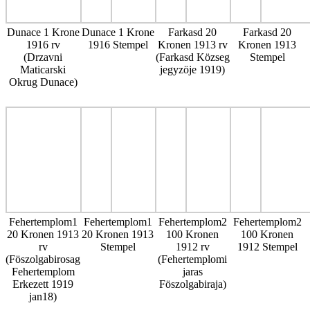
Dunace 1 Krone
Dunace 1 Krone
Farkasd 20
Farkasd 20
1916 rv
1916 Stempel
Kronen 1913 rv
Kronen 1913
(Drzavni
(Farkasd Közseg
Stempel
Maticarski
jegyzöje 1919)
Okrug Dunace)
Fehertemplom1
Fehertemplom1
Fehertemplom2
Fehertemplom2
20 Kronen 1913
20 Kronen 1913
100 Kronen
100 Kronen
rv
Stempel
1912 rv
1912 Stempel
(Föszolgabirosag
(Fehertemplomi
Fehertemplom
jaras
Erkezett 1919
Föszolgabiraja)
jan18)