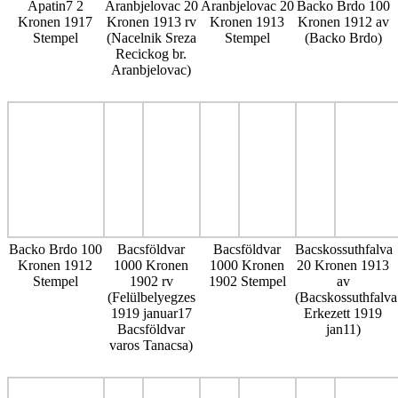
Apatin7 2
Aranbjelovac 20
Aranbjelovac 20
Backo Brdo 100
Kronen 1917
Kronen 1913 rv
Kronen 1913
Kronen 1912 av
Stempel
(Nacelnik Sreza
Stempel
(Backo Brdo)
Recickog br.
Aranbjelovac)
Backo Brdo 100
Bacsföldvar
Bacsföldvar
Bacskossuthfalva
Kronen 1912
1000 Kronen
1000 Kronen
20 Kronen 1913
Stempel
1902 rv
1902 Stempel
av
(Felülbelyegzes
(Bacskossuthfalva
1919 januar17
Erkezett 1919
Bacsföldvar
jan11)
varos Tanacsa)