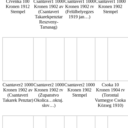
Crvenka 100
Csantaver1 1000
Csantaver1 1000
Csantaver1 1000
Kronen 1912
Kronen 1902 av
Kronen 1902 rv
Kronen 1902
Stempel
(Csantaveri
(Felülbelyegzes
Stempel
Takarekpenztar
1919 jan…)
Reszveny-
Tarsasag)
Csantaver2 1000
Csantaver2 1000
Csantaver2 1000
Csoka 10
Kronen 1902 av
Kronen 1902 rv
Kronen 1902
Kronen 1904 rv
(Csantaveri
(Zupanstvo
Stempel
(Torontal
Takarek Penztar)
Okolica…okraj.
Varmegye Csoka
slov…)
Közseg 1910)