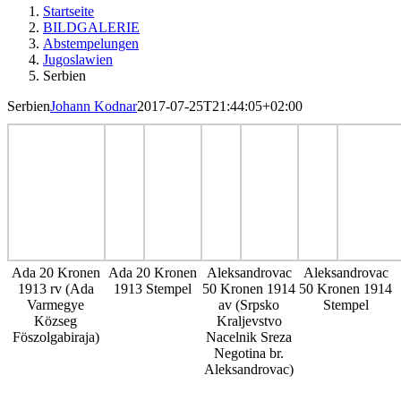
Startseite
BILDGALERIE
Abstempelungen
Jugoslawien
Serbien
Serbien
Johann Kodnar
2017-07-25T21:44:05+02:00
Ada 20 Kronen
Ada 20 Kronen
Aleksandrovac
Aleksandrovac
1913 rv (Ada
1913 Stempel
50 Kronen 1914
50 Kronen 1914
Varmegye
av (Srpsko
Stempel
Közseg
Kraljevstvo
Föszolgabiraja)
Nacelnik Sreza
Negotina br.
Aleksandrovac)