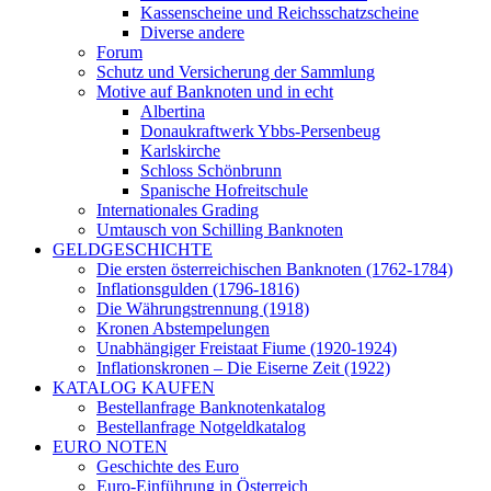
Kassenscheine und Reichsschatzscheine
Diverse andere
Forum
Schutz und Versicherung der Sammlung
Motive auf Banknoten und in echt
Albertina
Donaukraftwerk Ybbs-Persenbeug
Karlskirche
Schloss Schönbrunn
Spanische Hofreitschule
Internationales Grading
Umtausch von Schilling Banknoten
GELDGESCHICHTE
Die ersten österreichischen Banknoten (1762-1784)
Inflationsgulden (1796-1816)
Die Währungstrennung (1918)
Kronen Abstempelungen
Unabhängiger Freistaat Fiume (1920-1924)
Inflationskronen – Die Eiserne Zeit (1922)
KATALOG KAUFEN
Bestellanfrage Banknotenkatalog
Bestellanfrage Notgeldkatalog
EURO NOTEN
Geschichte des Euro
Euro-Einführung in Österreich