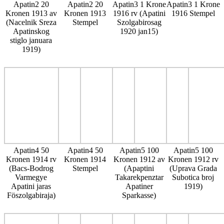
Apatin2 20
Apatin2 20
Apatin3 1 Krone
Apatin3 1 Krone
Kronen 1913 av
Kronen 1913
1916 rv (Apatini
1916 Stempel
(Nacelnik Sreza
Stempel
Szolgabirosag
Apatinskog
1920 jan15)
stiglo januara
1919)
Apatin4 50
Apatin4 50
Apatin5 100
Apatin5 100
Kronen 1914 rv
Kronen 1914
Kronen 1912 av
Kronen 1912 rv
(Bacs-Bodrog
Stempel
(Apaptini
(Uprava Grada
Varmegye
Takarekpenztar
Subotica broj
Apatini jaras
Apatiner
1919)
Föszolgabiraja)
Sparkasse)