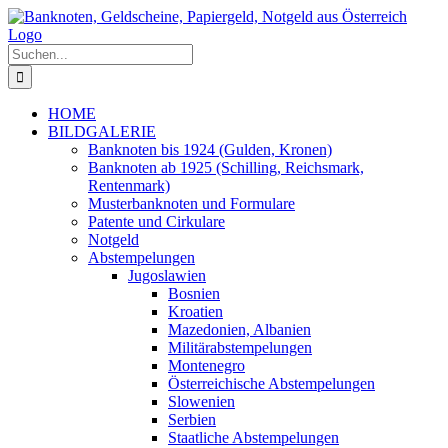
Zum
Inhalt
springen
Suche
nach:
HOME
BILDGALERIE
Banknoten bis 1924 (Gulden, Kronen)
Banknoten ab 1925 (Schilling, Reichsmark,
Rentenmark)
Musterbanknoten und Formulare
Patente und Cirkulare
Notgeld
Abstempelungen
Jugoslawien
Bosnien
Kroatien
Mazedonien, Albanien
Militärabstempelungen
Montenegro
Österreichische Abstempelungen
Slowenien
Serbien
Staatliche Abstempelungen