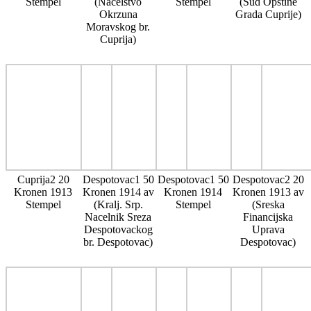
Stempel
(Nacelstvo
Stempel
(Sud Opstine
Okrzuna
Grada Cuprije)
Moravskog br.
Cuprija)
Cuprija2 20
Despotovac1 50
Despotovac1 50
Despotovac2 20
Kronen 1913
Kronen 1914 av
Kronen 1914
Kronen 1913 av
Stempel
(Kralj. Srp.
Stempel
(Sreska
Nacelnik Sreza
Financijska
Despotovackog
Uprava
br. Despotovac)
Despotovac)