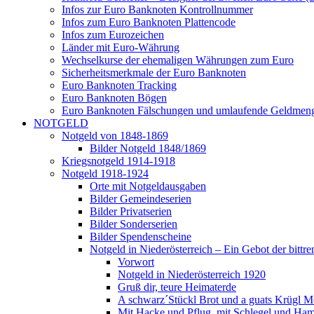
Infos zur Euro Banknoten Kontrollnummer
Infos zum Euro Banknoten Plattencode
Infos zum Eurozeichen
Länder mit Euro-Währung
Wechselkurse der ehemaligen Währungen zum Euro
Sicherheitsmerkmale der Euro Banknoten
Euro Banknoten Tracking
Euro Banknoten Bögen
Euro Banknoten Fälschungen und umlaufende Geldmen
NOTGELD
Notgeld von 1848-1869
Bilder Notgeld 1848/1869
Kriegsnotgeld 1914-1918
Notgeld 1918-1924
Orte mit Notgeldausgaben
Bilder Gemeindeserien
Bilder Privatserien
Bilder Sonderserien
Bilder Spendenscheine
Notgeld in Niederösterreich – Ein Gebot der bittre
Vorwort
Notgeld in Niederösterreich 1920
Gruß dir, teure Heimaterde
A schwarz´Stückl Brot und a guats Krügl M
Mit Hacke und Pflug, mit Schlegel und Ha