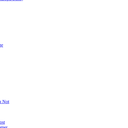
ge
n Not
ost
mmer