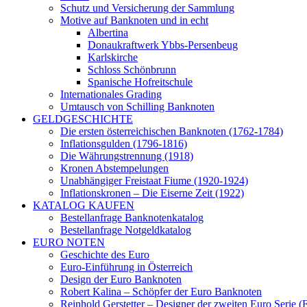
Schutz und Versicherung der Sammlung
Motive auf Banknoten und in echt
Albertina
Donaukraftwerk Ybbs-Persenbeug
Karlskirche
Schloss Schönbrunn
Spanische Hofreitschule
Internationales Grading
Umtausch von Schilling Banknoten
GELDGESCHICHTE
Die ersten österreichischen Banknoten (1762-1784)
Inflationsgulden (1796-1816)
Die Währungstrennung (1918)
Kronen Abstempelungen
Unabhängiger Freistaat Fiume (1920-1924)
Inflationskronen – Die Eiserne Zeit (1922)
KATALOG KAUFEN
Bestellanfrage Banknotenkatalog
Bestellanfrage Notgeldkatalog
EURO NOTEN
Geschichte des Euro
Euro-Einführung in Österreich
Design der Euro Banknoten
Robert Kalina – Schöpfer der Euro Banknoten
Reinhold Gerstetter – Designer der zweiten Euro Serie (