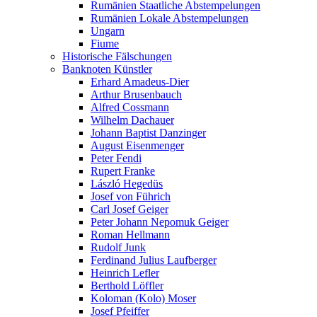
Rumänien Staatliche Abstempelungen
Rumänien Lokale Abstempelungen
Ungarn
Fiume
Historische Fälschungen
Banknoten Künstler
Erhard Amadeus-Dier
Arthur Brusenbauch
Alfred Cossmann
Wilhelm Dachauer
Johann Baptist Danzinger
August Eisenmenger
Peter Fendi
Rupert Franke
László Hegedüs
Josef von Führich
Carl Josef Geiger
Peter Johann Nepomuk Geiger
Roman Hellmann
Rudolf Junk
Ferdinand Julius Laufberger
Heinrich Lefler
Berthold Löffler
Koloman (Kolo) Moser
Josef Pfeiffer