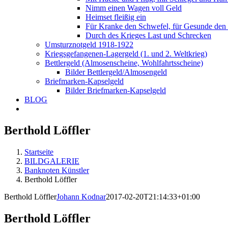
Nimm einen Wagen voll Geld
Heimset fleißig ein
Für Kranke den Schwefel, für Gesunde den
Durch des Krieges Last und Schrecken
Umsturznotgeld 1918-1922
Kriegsgefangenen-Lagergeld (1. und 2. Weltkrieg)
Bettlergeld (Almosenscheine, Wohlfahrtsscheine)
Bilder Bettlergeld/Almosengeld
Briefmarken-Kapselgeld
Bilder Briefmarken-Kapselgeld
BLOG
Berthold Löffler
Startseite
BILDGALERIE
Banknoten Künstler
Berthold Löffler
Berthold Löffler
Johann Kodnar
2017-02-20T21:14:33+01:00
Berthold Löffler