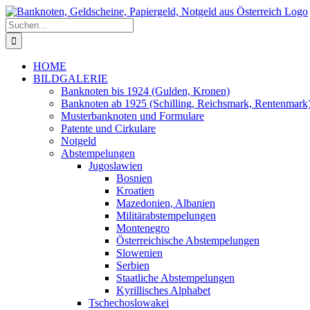
Zum
Inhalt
Suche
springen
nach:
HOME
BILDGALERIE
Banknoten bis 1924 (Gulden, Kronen)
Banknoten ab 1925 (Schilling, Reichsmark, Rentenmark
Musterbanknoten und Formulare
Patente und Cirkulare
Notgeld
Abstempelungen
Jugoslawien
Bosnien
Kroatien
Mazedonien, Albanien
Militärabstempelungen
Montenegro
Österreichische Abstempelungen
Slowenien
Serbien
Staatliche Abstempelungen
Kyrillisches Alphabet
Tschechoslowakei