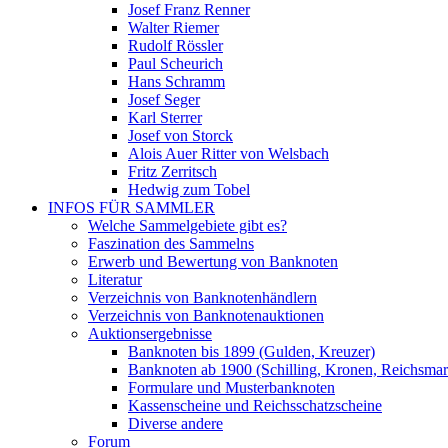
Josef Franz Renner
Walter Riemer
Rudolf Rössler
Paul Scheurich
Hans Schramm
Josef Seger
Karl Sterrer
Josef von Storck
Alois Auer Ritter von Welsbach
Fritz Zerritsch
Hedwig zum Tobel
INFOS FÜR SAMMLER
Welche Sammelgebiete gibt es?
Faszination des Sammelns
Erwerb und Bewertung von Banknoten
Literatur
Verzeichnis von Banknotenhändlern
Verzeichnis von Banknotenauktionen
Auktionsergebnisse
Banknoten bis 1899 (Gulden, Kreuzer)
Banknoten ab 1900 (Schilling, Kronen, Reichsma
Formulare und Musterbanknoten
Kassenscheine und Reichsschatzscheine
Diverse andere
Forum