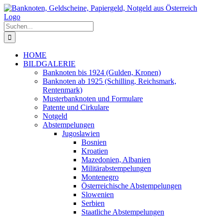
Zum
Inhalt
springen
Suche
nach:
HOME
BILDGALERIE
Banknoten bis 1924 (Gulden, Kronen)
Banknoten ab 1925 (Schilling, Reichsmark,
Rentenmark)
Musterbanknoten und Formulare
Patente und Cirkulare
Notgeld
Abstempelungen
Jugoslawien
Bosnien
Kroatien
Mazedonien, Albanien
Militärabstempelungen
Montenegro
Österreichische Abstempelungen
Slowenien
Serbien
Staatliche Abstempelungen