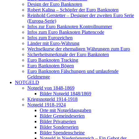
Design der Euro Banknoten
Robert Kalina – Schöpfer der Euro Banknoten
Reinhold Gerstetter – Designer der zweiten Euro Serie
(Europa-Serie)
Infos zur Euro Banknoten Kontrollnummer
Infos zum Euro Banknoten Plattencode
Infos zum Eurozeichen
Länder mit Euro-Währung
Wechselkurse der ehemaligen Währungen zum Euro
Sicherheitsmerkmale der Euro Banknoten
Euro Banknoten Tracking
Euro Banknoten Bögen
Euro Banknoten Fälschungen und umlaufende
Geldmenge
NOTGELD
Notgeld von 1848-1869
Bilder Notgeld 1848/1869
Kriegsnotgeld 1914-1918
Notgeld 1918-1924
Orte mit Notgeldausgaben
Bilder Gemeindeserien
Bilder Privatserien
Bilder Sonderserien
Bilder Spendenscheine
Notgeld in Niederösterreich – Ein Gebot der