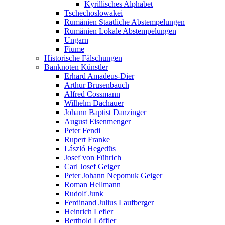
Kyrillisches Alphabet
Tschechoslowakei
Rumänien Staatliche Abstempelungen
Rumänien Lokale Abstempelungen
Ungarn
Fiume
Historische Fälschungen
Banknoten Künstler
Erhard Amadeus-Dier
Arthur Brusenbauch
Alfred Cossmann
Wilhelm Dachauer
Johann Baptist Danzinger
August Eisenmenger
Peter Fendi
Rupert Franke
László Hegedüs
Josef von Führich
Carl Josef Geiger
Peter Johann Nepomuk Geiger
Roman Hellmann
Rudolf Junk
Ferdinand Julius Laufberger
Heinrich Lefler
Berthold Löffler