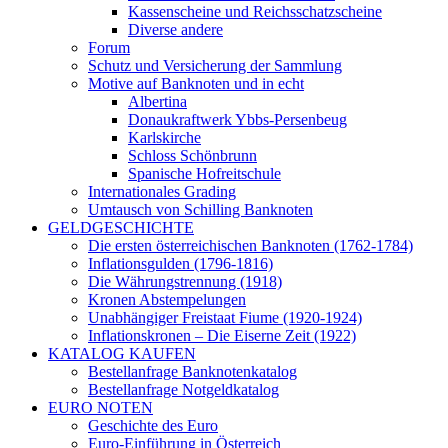
Kassenscheine und Reichsschatzscheine
Diverse andere
Forum
Schutz und Versicherung der Sammlung
Motive auf Banknoten und in echt
Albertina
Donaukraftwerk Ybbs-Persenbeug
Karlskirche
Schloss Schönbrunn
Spanische Hofreitschule
Internationales Grading
Umtausch von Schilling Banknoten
GELDGESCHICHTE
Die ersten österreichischen Banknoten (1762-1784)
Inflationsgulden (1796-1816)
Die Währungstrennung (1918)
Kronen Abstempelungen
Unabhängiger Freistaat Fiume (1920-1924)
Inflationskronen – Die Eiserne Zeit (1922)
KATALOG KAUFEN
Bestellanfrage Banknotenkatalog
Bestellanfrage Notgeldkatalog
EURO NOTEN
Geschichte des Euro
Euro-Einführung in Österreich