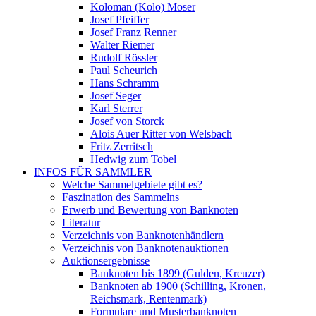
Koloman (Kolo) Moser
Josef Pfeiffer
Josef Franz Renner
Walter Riemer
Rudolf Rössler
Paul Scheurich
Hans Schramm
Josef Seger
Karl Sterrer
Josef von Storck
Alois Auer Ritter von Welsbach
Fritz Zerritsch
Hedwig zum Tobel
INFOS FÜR SAMMLER
Welche Sammelgebiete gibt es?
Faszination des Sammelns
Erwerb und Bewertung von Banknoten
Literatur
Verzeichnis von Banknotenhändlern
Verzeichnis von Banknotenauktionen
Auktionsergebnisse
Banknoten bis 1899 (Gulden, Kreuzer)
Banknoten ab 1900 (Schilling, Kronen,
Reichsmark, Rentenmark)
Formulare und Musterbanknoten