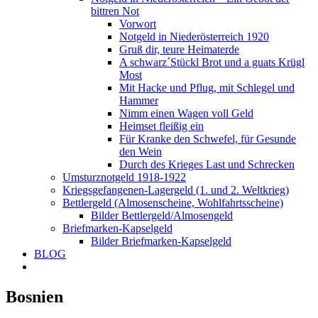
bittren Not
Vorwort
Notgeld in Niederösterreich 1920
Gruß dir, teure Heimaterde
A schwarz´Stückl Brot und a guats Krügl
Most
Mit Hacke und Pflug, mit Schlegel und
Hammer
Nimm einen Wagen voll Geld
Heimset fleißig ein
Für Kranke den Schwefel, für Gesunde
den Wein
Durch des Krieges Last und Schrecken
Umsturznotgeld 1918-1922
Kriegsgefangenen-Lagergeld (1. und 2. Weltkrieg)
Bettlergeld (Almosenscheine, Wohlfahrtsscheine)
Bilder Bettlergeld/Almosengeld
Briefmarken-Kapselgeld
Bilder Briefmarken-Kapselgeld
BLOG
Bosnien