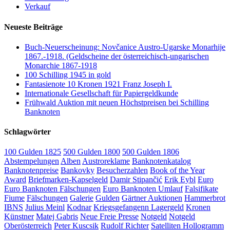
Verkauf
Neueste Beiträge
Buch-Neuerscheinung: Novčanice Austro-Ugarske Monarhije
1867.-1918. (Geldscheine der österreichisch-ungarischen
Monarchie 1867-1918
100 Schilling 1945 in gold
Fantasienote 10 Kronen 1921 Franz Joseph I.
Internationale Gesellschaft für Papiergeldkunde
Frühwald Auktion mit neuen Höchstpreisen bei Schilling
Banknoten
Schlagwörter
100 Gulden 1825
500 Gulden 1800
500 Gulden 1806
Abstempelungen
Alben
Austroreklame
Banknotenkatalog
Banknotenpreise
Bankovky
Besucherzahlen
Book of the Year
Award
Briefmarken-Kapselgeld
Damir Stipančić
Erik Eybl
Euro
Euro Banknoten Fälschungen
Euro Banknoten Umlauf
Falsifikate
Fiume
Fälschungen
Galerie
Gulden
Gärtner Auktionen
Hammerbrot
IBNS
Julius Meinl
Kodnar
Kriegsgefangenn Lagergeld
Kronen
Künstner
Matej Gabris
Neue Freie Presse
Notgeld
Notgeld
Oberösterreich
Peter Kuscsik
Rudolf Richter
Satelliten Hollogramm