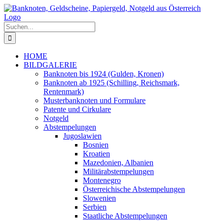
Zum
Inhalt
springen
Suche
nach:
HOME
BILDGALERIE
Banknoten bis 1924 (Gulden, Kronen)
Banknoten ab 1925 (Schilling, Reichsmark,
Rentenmark)
Musterbanknoten und Formulare
Patente und Cirkulare
Notgeld
Abstempelungen
Jugoslawien
Bosnien
Kroatien
Mazedonien, Albanien
Militärabstempelungen
Montenegro
Österreichische Abstempelungen
Slowenien
Serbien
Staatliche Abstempelungen