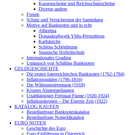
Kassenscheine und Reichsschatzscheine
Diverse andere
Forum
Schutz und Versicherung der Sammlung
Motive auf Banknoten und in echt
Albertina
Donaukraftwerk Ybbs-Persenbeug
Karlskirche
Schloss Schönbrunn
Spanische Hofreitschule
Internationales Grading
Umtausch von Schilling Banknoten
GELDGESCHICHTE
Die ersten österreichischen Banknoten (1762-1784)
Inflationsgulden (1796-1816)
Die Währungstrennung (1918)
Kronen Abstempelungen
Unabhängiger Freistaat Fiume (1920-1924)
Inflationskronen – Die Eiserne Zeit (1922)
KATALOG KAUFEN
Bestellanfrage Banknotenkatalog
Bestellanfrage Notgeldkatalog
EURO NOTEN
Geschichte des Euro
Euro-Einführung in Österreich