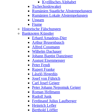
Kyrillisches Alphabet
Tschechoslowakei
Rumänien Staatliche Abstempelungen
Rumänien Lokale Abstempelungen
Ungarn
Fiume
Historische Fälschungen
Banknoten Künstler
Erhard Amadeus-Dier
Arthur Brusenbauch
Alfred Cossmann
Wilhelm Dachauer
Johann Baptist Danzinger
August Eisenmenger
Peter Fendi
Rupert Franke
László Hegedüs
Josef von Führich
Carl Josef Geiger
Peter Johann Nepomuk Geiger
Roman Hellmann
Rudolf Junk
Ferdinand Julius Laufberger
Heinrich Lefler
Berthold Löffler