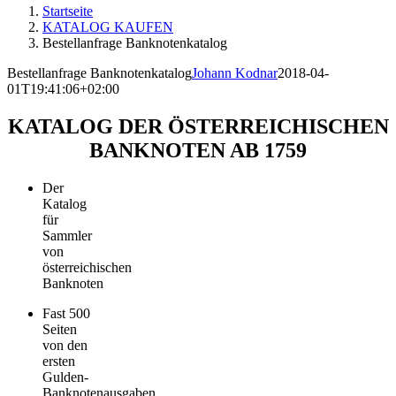
Startseite
KATALOG KAUFEN
Bestellanfrage Banknotenkatalog
Bestellanfrage Banknotenkatalog
Johann Kodnar
2018-04-
01T19:41:06+02:00
KATALOG DER ÖSTERREICHISCHEN
BANKNOTEN AB 1759
Der
Katalog
für
Sammler
von
österreichischen
Banknoten
Fast 500
Seiten
von den
ersten
Gulden-
Banknotenausgaben