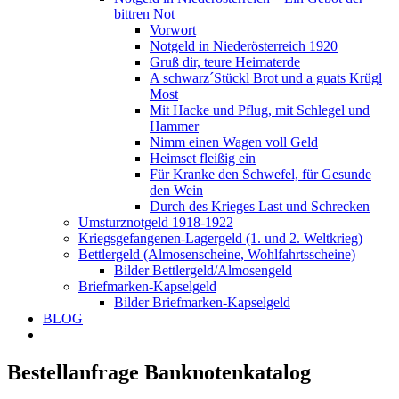
bittren Not
Vorwort
Notgeld in Niederösterreich 1920
Gruß dir, teure Heimaterde
A schwarz´Stückl Brot und a guats Krügl
Most
Mit Hacke und Pflug, mit Schlegel und
Hammer
Nimm einen Wagen voll Geld
Heimset fleißig ein
Für Kranke den Schwefel, für Gesunde
den Wein
Durch des Krieges Last und Schrecken
Umsturznotgeld 1918-1922
Kriegsgefangenen-Lagergeld (1. und 2. Weltkrieg)
Bettlergeld (Almosenscheine, Wohlfahrtsscheine)
Bilder Bettlergeld/Almosengeld
Briefmarken-Kapselgeld
Bilder Briefmarken-Kapselgeld
BLOG
Bestellanfrage Banknotenkatalog