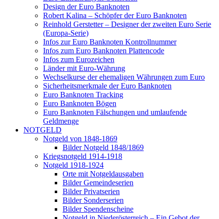
Design der Euro Banknoten
Robert Kalina – Schöpfer der Euro Banknoten
Reinhold Gerstetter – Designer der zweiten Euro Serie
(Europa-Serie)
Infos zur Euro Banknoten Kontrollnummer
Infos zum Euro Banknoten Plattencode
Infos zum Eurozeichen
Länder mit Euro-Währung
Wechselkurse der ehemaligen Währungen zum Euro
Sicherheitsmerkmale der Euro Banknoten
Euro Banknoten Tracking
Euro Banknoten Bögen
Euro Banknoten Fälschungen und umlaufende
Geldmenge
NOTGELD
Notgeld von 1848-1869
Bilder Notgeld 1848/1869
Kriegsnotgeld 1914-1918
Notgeld 1918-1924
Orte mit Notgeldausgaben
Bilder Gemeindeserien
Bilder Privatserien
Bilder Sonderserien
Bilder Spendenscheine
Notgeld in Niederösterreich – Ein Gebot der