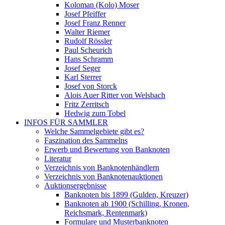
Koloman (Kolo) Moser
Josef Pfeiffer
Josef Franz Renner
Walter Riemer
Rudolf Rössler
Paul Scheurich
Hans Schramm
Josef Seger
Karl Sterrer
Josef von Storck
Alois Auer Ritter von Welsbach
Fritz Zerritsch
Hedwig zum Tobel
INFOS FÜR SAMMLER
Welche Sammelgebiete gibt es?
Faszination des Sammelns
Erwerb und Bewertung von Banknoten
Literatur
Verzeichnis von Banknotenhändlern
Verzeichnis von Banknotenauktionen
Auktionsergebnisse
Banknoten bis 1899 (Gulden, Kreuzer)
Banknoten ab 1900 (Schilling, Kronen,
Reichsmark, Rentenmark)
Formulare und Musterbanknoten