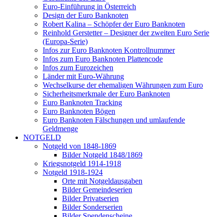
Euro-Einführung in Österreich
Design der Euro Banknoten
Robert Kalina – Schöpfer der Euro Banknoten
Reinhold Gerstetter – Designer der zweiten Euro Serie
(Europa-Serie)
Infos zur Euro Banknoten Kontrollnummer
Infos zum Euro Banknoten Plattencode
Infos zum Eurozeichen
Länder mit Euro-Währung
Wechselkurse der ehemaligen Währungen zum Euro
Sicherheitsmerkmale der Euro Banknoten
Euro Banknoten Tracking
Euro Banknoten Bögen
Euro Banknoten Fälschungen und umlaufende
Geldmenge
NOTGELD
Notgeld von 1848-1869
Bilder Notgeld 1848/1869
Kriegsnotgeld 1914-1918
Notgeld 1918-1924
Orte mit Notgeldausgaben
Bilder Gemeindeserien
Bilder Privatserien
Bilder Sonderserien
Bilder Spendenscheine