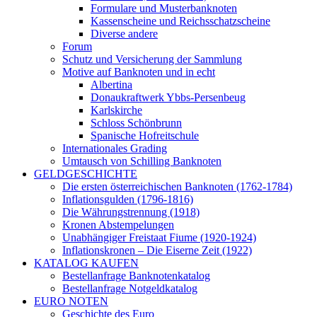
Formulare und Musterbanknoten
Kassenscheine und Reichsschatzscheine
Diverse andere
Forum
Schutz und Versicherung der Sammlung
Motive auf Banknoten und in echt
Albertina
Donaukraftwerk Ybbs-Persenbeug
Karlskirche
Schloss Schönbrunn
Spanische Hofreitschule
Internationales Grading
Umtausch von Schilling Banknoten
GELDGESCHICHTE
Die ersten österreichischen Banknoten (1762-1784)
Inflationsgulden (1796-1816)
Die Währungstrennung (1918)
Kronen Abstempelungen
Unabhängiger Freistaat Fiume (1920-1924)
Inflationskronen – Die Eiserne Zeit (1922)
KATALOG KAUFEN
Bestellanfrage Banknotenkatalog
Bestellanfrage Notgeldkatalog
EURO NOTEN
Geschichte des Euro