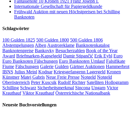
Fantasienote 10 Kronen 1921 Franz Joseph I.
Internationale Gesellschaft für Papiergeldkunde
Frühwald Auktion mit neuen Höchstpreisen bei Schilling
Banknoten
Schlagwörter
100 Gulden 1825
500 Gulden 1800
500 Gulden 1806
Abstempelungen
Alben
Austroreklame
Banknotenkatalog
Banknotenpreise
Bankovky
Besucherzahlen
Book of the Year
Award
Briefmarken-Kapselgeld
Damir Stipančić
Erik Eybl
Euro
Euro Banknoten Fälschungen
Euro Banknoten Umlauf
Falsifikate
Fiume
Fälschungen
Galerie
Gulden
Gärtner Auktionen
Hammerbrot
IBNS
Julius Meinl
Kodnar
Kriegsgefangenn Lagergeld
Kronen
Künstner
Matej Gabris
Neue Freie Presse
Notgeld
Notgeld
Oberösterreich
Peter Kuscsik
Rudolf Richter
Satelliten Hollogramm
Schilling
Schwarz
Sicherheitsmerkmal
Sincona
Ungarn
Victor
Krauthauf
Viktor Krauthauf
Österreichische Nationalbank
Neueste Buchvorstellungen