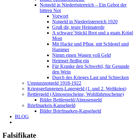
Notgeld in Niederösterreich – Ein Gebot der
bittren Not
Vorwort
Notgeld in Niederösterreich 1920
Gruß dir, teure Heimaterde
A schwarz´Stückl Brot und a guats Krügl
Most
Mit Hacke und Pflug, mit Schlegel und
Hammer
Nimm einen Wagen voll Geld
Heimset fleißig ein
Für Kranke den Schwefel, für Gesunde
den Wein
Durch des Krieges Last und Schrecken
Umsturznotgeld 1918-1922
Kriegsgefangenen-Lagergeld (1. und 2. Weltkrieg)
Bettlergeld (Almosenscheine, Wohlfahrtsscheine)
Bilder Bettlergeld/Almosengeld
Briefmarken-Kapselgeld
Bilder Briefmarken-Kapselgeld
BLOG
Falsifikate