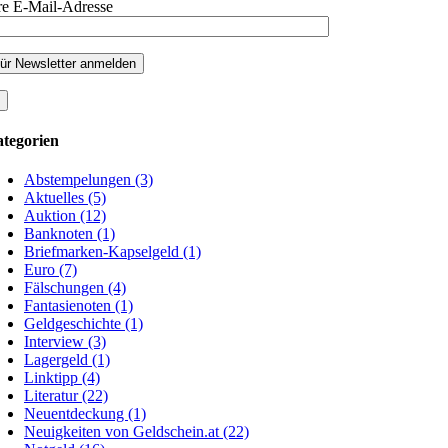
re E-Mail-Adresse
tegorien
Abstempelungen (3)
Aktuelles (5)
Auktion (12)
Banknoten (1)
Briefmarken-Kapselgeld (1)
Euro (7)
Fälschungen (4)
Fantasienoten (1)
Geldgeschichte (1)
Interview (3)
Lagergeld (1)
Linktipp (4)
Literatur (22)
Neuentdeckung (1)
Neuigkeiten von Geldschein.at (22)