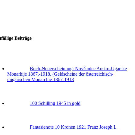
fällige Beiträge
Buch-Neuerscheinung: Novčanice Austro-Ugarske
Monarhije 1867.-1918. (Geldscheine der österreichisch-
ungarischen Monarchie 1867-1918
100 Schilling 1945 in gold
Fantasienote 10 Kronen 1921 Franz Joseph I.