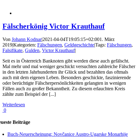
Fälscherkönig Victor Krauthauf
Von
Johann Kodnar
|
2021-04-04T19:05:15+02:00
1. März
2019
|
Kategorien:
Fälschungen
,
Geldgeschichte
|
Tags:
Fälschungen
,
Falsifikate
,
Gulden
,
Victor Krauthauf
|
Seit es in Österreich Banknoten gibt werden diese auch gefälscht.
Mal mehr und mal weniger geschickt versuchten zahlreiche Fälscher
in den letzten Jahrhunderten ihr Glück und bezahlten das oftmals
auch mit dem eigenen Leben. Besonders geschickte, faszinierende
oder berüchtigte Fälscherpersönlichkeiten gelangten in wenigen
Fällen auch zu großer Bekanntheit. Zu diesem erlauchten Kreis
zählte zum Beispiel der [...]
Weiterlesen
0
ueste Beiträge
Buch-Neuerscheinung: Novčanice Austro-Ugarske Monarhije