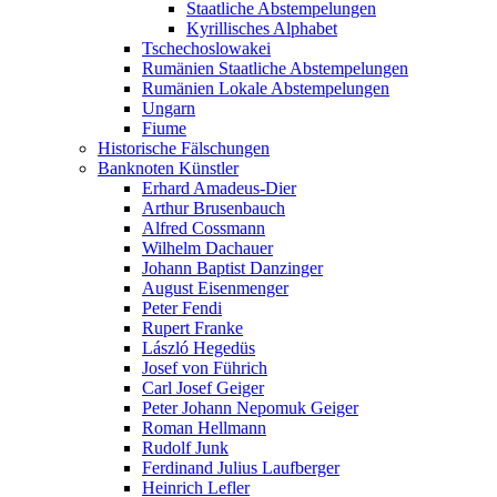
Staatliche Abstempelungen
Kyrillisches Alphabet
Tschechoslowakei
Rumänien Staatliche Abstempelungen
Rumänien Lokale Abstempelungen
Ungarn
Fiume
Historische Fälschungen
Banknoten Künstler
Erhard Amadeus-Dier
Arthur Brusenbauch
Alfred Cossmann
Wilhelm Dachauer
Johann Baptist Danzinger
August Eisenmenger
Peter Fendi
Rupert Franke
László Hegedüs
Josef von Führich
Carl Josef Geiger
Peter Johann Nepomuk Geiger
Roman Hellmann
Rudolf Junk
Ferdinand Julius Laufberger
Heinrich Lefler