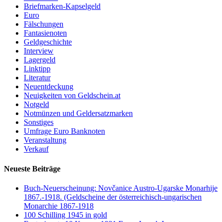
Briefmarken-Kapselgeld
Euro
Fälschungen
Fantasienoten
Geldgeschichte
Interview
Lagergeld
Linktipp
Literatur
Neuentdeckung
Neuigkeiten von Geldschein.at
Notgeld
Notmünzen und Geldersatzmarken
Sonstiges
Umfrage Euro Banknoten
Veranstaltung
Verkauf
Neueste Beiträge
Buch-Neuerscheinung: Novčanice Austro-Ugarske Monarhije
1867.-1918. (Geldscheine der österreichisch-ungarischen
Monarchie 1867-1918
100 Schilling 1945 in gold