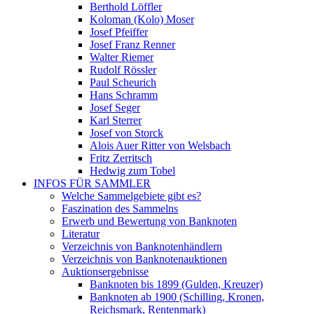
Berthold Löffler
Koloman (Kolo) Moser
Josef Pfeiffer
Josef Franz Renner
Walter Riemer
Rudolf Rössler
Paul Scheurich
Hans Schramm
Josef Seger
Karl Sterrer
Josef von Storck
Alois Auer Ritter von Welsbach
Fritz Zerritsch
Hedwig zum Tobel
INFOS FÜR SAMMLER
Welche Sammelgebiete gibt es?
Faszination des Sammelns
Erwerb und Bewertung von Banknoten
Literatur
Verzeichnis von Banknotenhändlern
Verzeichnis von Banknotenauktionen
Auktionsergebnisse
Banknoten bis 1899 (Gulden, Kreuzer)
Banknoten ab 1900 (Schilling, Kronen,
Reichsmark, Rentenmark)