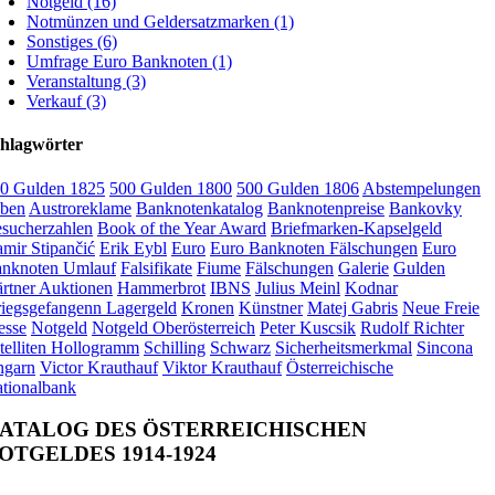
Notgeld (16)
Notmünzen und Geldersatzmarken (1)
Sonstiges (6)
Umfrage Euro Banknoten (1)
Veranstaltung (3)
Verkauf (3)
hlagwörter
0 Gulden 1825
500 Gulden 1800
500 Gulden 1806
Abstempelungen
ben
Austroreklame
Banknotenkatalog
Banknotenpreise
Bankovky
sucherzahlen
Book of the Year Award
Briefmarken-Kapselgeld
mir Stipančić
Erik Eybl
Euro
Euro Banknoten Fälschungen
Euro
nknoten Umlauf
Falsifikate
Fiume
Fälschungen
Galerie
Gulden
rtner Auktionen
Hammerbrot
IBNS
Julius Meinl
Kodnar
iegsgefangenn Lagergeld
Kronen
Künstner
Matej Gabris
Neue Freie
esse
Notgeld
Notgeld Oberösterreich
Peter Kuscsik
Rudolf Richter
telliten Hollogramm
Schilling
Schwarz
Sicherheitsmerkmal
Sincona
garn
Victor Krauthauf
Viktor Krauthauf
Österreichische
tionalbank
ATALOG DES ÖSTERREICHISCHEN
OTGELDES 1914-1924