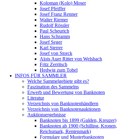
Koloman (Kolo) Moser
Josef Pfeiffer
Josef Franz Renner
Walter Riemer
Rudolf Rössler
Paul Scheurich
Hans Schramm
Josef Seger
Karl Sterrer
Josef von Storck
Alois Auer Ritter von Welsbach
Fritz Zerritsch
Hedwig zum Tobel
INFOS FÜR SAMMLER
Welche Sammelgebiete gibt es?
Faszination des Sammelns
Erwerb und Bewertung von Banknoten
Literatur
Verzeichnis von Banknotenhändlern
Verzeichnis von Banknotenauktionen
Auktionsergebnisse
Banknoten bis 1899 (Gulden, Kreuzer)
Banknoten ab 1900 (Schilling, Kronen,
Reichsmark, Rentenmark)
Formulare und Musterbanknoten