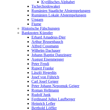
Kyrillisches Alphabet
Tschechoslowakei
Rumänien Staatliche Abstempelungen
Rumänien Lokale Abstempelungen
Ungarn
Fiume
Historische Fälschungen
Banknoten Künstler
Erhard Amadeus-Dier
Arthur Brusenbauch
Alfred Cossmann
Wilhelm Dachauer
Johann Baptist Danzinger
August Eisenmenger
Peter Fendi
Rupert Franke
László Hegedüs
Josef von Führich
Carl Josef Geiger
Peter Johann Nepomuk Geiger
Roman Hellmann
Rudolf Junk
Ferdinand Julius Laufberger
Heinrich Lefler
Berthold Löffler