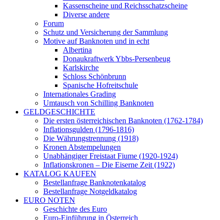
Kassenscheine und Reichsschatzscheine
Diverse andere
Forum
Schutz und Versicherung der Sammlung
Motive auf Banknoten und in echt
Albertina
Donaukraftwerk Ybbs-Persenbeug
Karlskirche
Schloss Schönbrunn
Spanische Hofreitschule
Internationales Grading
Umtausch von Schilling Banknoten
GELDGESCHICHTE
Die ersten österreichischen Banknoten (1762-1784)
Inflationsgulden (1796-1816)
Die Währungstrennung (1918)
Kronen Abstempelungen
Unabhängiger Freistaat Fiume (1920-1924)
Inflationskronen – Die Eiserne Zeit (1922)
KATALOG KAUFEN
Bestellanfrage Banknotenkatalog
Bestellanfrage Notgeldkatalog
EURO NOTEN
Geschichte des Euro
Euro-Einführung in Österreich