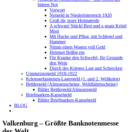
bittren Not
Vorwort
Notgeld in Niederösterreich 1920
Gruß dir, teure Heimaterde
A schwarz´Stückl Brot und a guats Krügl
Most
Mit Hacke und Pflug, mit Schlegel und
Hammer
Nimm einen Wagen voll Geld
Heimset fleißig ein
Für Kranke den Schwefel, für Gesunde
den Wein
Durch des Krieges Last und Schrecken
Umsturznotgeld 1918-1922
Kriegsgefangenen-Lagergeld (1. und 2. Weltkrieg)
Bettlergeld (Almosenscheine, Wohlfahrtsscheine)
Bilder Bettlergeld/Almosengeld
Briefmarken-Kapselgeld
Bilder Briefmarken-Kapselgeld
BLOG
Valkenburg – Größte Banknotenmesse
der Welt