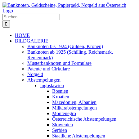
Zum
Inhalt
springen
Suche
nach:
HOME
BILDGALERIE
Banknoten bis 1924 (Gulden, Kronen)
Banknoten ab 1925 (Schilling, Reichsmark,
Rentenmark)
Musterbanknoten und Formulare
Patente und Cirkulare
Notgeld
Abstempelungen
Jugoslawien
Bosnien
Kroatien
Mazedonien, Albanien
Militärabstempelungen
Montenegro
Österreichische Abstempelungen
Slowenien
Serbien
Staatliche Abstempelungen