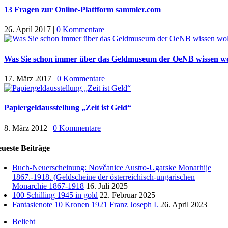
13 Fragen zur Online-Plattform sammler.com
26. April 2017
|
0 Kommentare
Was Sie schon immer über das Geldmuseum der OeNB wissen w
17. März 2017
|
0 Kommentare
Papiergeldausstellung „Zeit ist Geld“
8. März 2012
|
0 Kommentare
ueste Beiträge
Buch-Neuerscheinung: Novčanice Austro-Ugarske Monarhije
1867.-1918. (Geldscheine der österreichisch-ungarischen
Monarchie 1867-1918
16. Juli 2025
100 Schilling 1945 in gold
22. Februar 2025
Fantasienote 10 Kronen 1921 Franz Joseph I.
26. April 2023
Beliebt