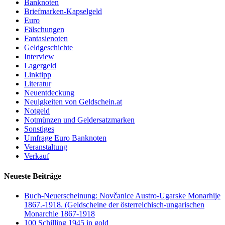
Banknoten
Briefmarken-Kapselgeld
Euro
Fälschungen
Fantasienoten
Geldgeschichte
Interview
Lagergeld
Linktipp
Literatur
Neuentdeckung
Neuigkeiten von Geldschein.at
Notgeld
Notmünzen und Geldersatzmarken
Sonstiges
Umfrage Euro Banknoten
Veranstaltung
Verkauf
Neueste Beiträge
Buch-Neuerscheinung: Novčanice Austro-Ugarske Monarhije
1867.-1918. (Geldscheine der österreichisch-ungarischen
Monarchie 1867-1918
100 Schilling 1945 in gold