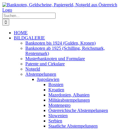
Zum
Inhalt
springen
Suche
nach:
HOME
BILDGALERIE
Banknoten bis 1924 (Gulden, Kronen)
Banknoten ab 1925 (Schilling, Reichsmark,
Rentenmark)
Musterbanknoten und Formulare
Patente und Cirkulare
Notgeld
Abstempelungen
Jugoslawien
Bosnien
Kroatien
Mazedonien, Albanien
Militärabstempelungen
Montenegro
Österreichische Abstempelungen
Slowenien
Serbien
Staatliche Abstempelungen