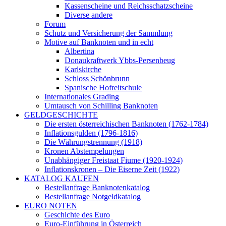
Kassenscheine und Reichsschatzscheine
Diverse andere
Forum
Schutz und Versicherung der Sammlung
Motive auf Banknoten und in echt
Albertina
Donaukraftwerk Ybbs-Persenbeug
Karlskirche
Schloss Schönbrunn
Spanische Hofreitschule
Internationales Grading
Umtausch von Schilling Banknoten
GELDGESCHICHTE
Die ersten österreichischen Banknoten (1762-1784)
Inflationsgulden (1796-1816)
Die Währungstrennung (1918)
Kronen Abstempelungen
Unabhängiger Freistaat Fiume (1920-1924)
Inflationskronen – Die Eiserne Zeit (1922)
KATALOG KAUFEN
Bestellanfrage Banknotenkatalog
Bestellanfrage Notgeldkatalog
EURO NOTEN
Geschichte des Euro
Euro-Einführung in Österreich