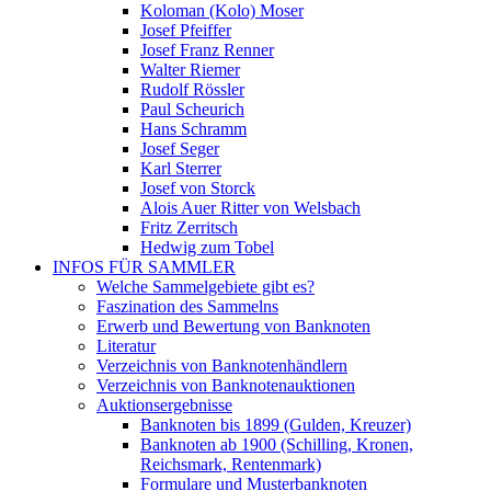
Koloman (Kolo) Moser
Josef Pfeiffer
Josef Franz Renner
Walter Riemer
Rudolf Rössler
Paul Scheurich
Hans Schramm
Josef Seger
Karl Sterrer
Josef von Storck
Alois Auer Ritter von Welsbach
Fritz Zerritsch
Hedwig zum Tobel
INFOS FÜR SAMMLER
Welche Sammelgebiete gibt es?
Faszination des Sammelns
Erwerb und Bewertung von Banknoten
Literatur
Verzeichnis von Banknotenhändlern
Verzeichnis von Banknotenauktionen
Auktionsergebnisse
Banknoten bis 1899 (Gulden, Kreuzer)
Banknoten ab 1900 (Schilling, Kronen,
Reichsmark, Rentenmark)
Formulare und Musterbanknoten