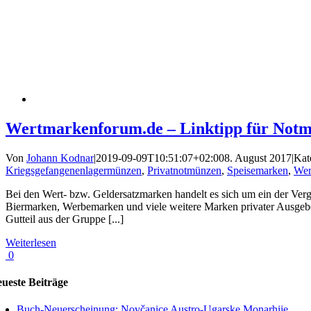
Wertmarkenforum.de – Linktipp für Not
Von
Johann Kodnar
|
2019-09-09T10:51:07+02:00
8. August 2017
|
Kat
Kriegsgefangenenlagermünzen
,
Privatnotmünzen
,
Speisemarken
,
Wer
Bei den Wert- bzw. Geldersatzmarken handelt es sich um ein der Ver
Biermarken, Werbemarken und viele weitere Marken privater Ausgeber.
Gutteil aus der Gruppe [...]
Weiterlesen
0
ueste Beiträge
Buch-Neuerscheinung: Novčanice Austro-Ugarske Monarhije