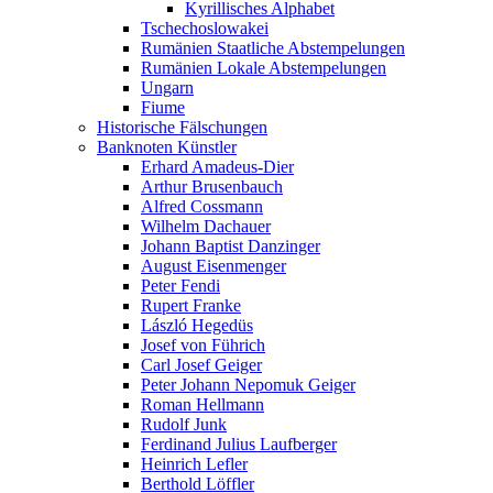
Kyrillisches Alphabet
Tschechoslowakei
Rumänien Staatliche Abstempelungen
Rumänien Lokale Abstempelungen
Ungarn
Fiume
Historische Fälschungen
Banknoten Künstler
Erhard Amadeus-Dier
Arthur Brusenbauch
Alfred Cossmann
Wilhelm Dachauer
Johann Baptist Danzinger
August Eisenmenger
Peter Fendi
Rupert Franke
László Hegedüs
Josef von Führich
Carl Josef Geiger
Peter Johann Nepomuk Geiger
Roman Hellmann
Rudolf Junk
Ferdinand Julius Laufberger
Heinrich Lefler
Berthold Löffler