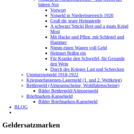
bittren Not
Vorwort
Notgeld in Niederösterreich 1920
Gruß dir, teure Heimaterde
A schwarz´Stückl Brot und a guats Krügl
Most
Mit Hacke und Pflug, mit Schlegel und
Hammer
Nimm einen Wagen voll Geld
Heimset fleißig ein
Für Kranke den Schwefel, für Gesunde
den Wein
Durch des Krieges Last und Schrecken
Umsturznotgeld 1918-1922
Kriegsgefangenen-Lagergeld (1. und 2. Weltkrieg)
Bettlergeld (Almosenscheine, Wohlfahrtsscheine)
Bilder Bettlergeld/Almosengeld
Briefmarken-Kapselgeld
Bilder Briefmarken-Kapselgeld
BLOG
Geldersatzmarken