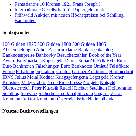
Fantasienote 10 Kronen 1921 Franz Joseph I.
Internationale Gesellschaft für Papiergeldkunde
Frühwald Auktion mit neuen Höchstpreisen bei Schilling
Banknoten
Schlagwörter
100 Gulden 1825
500 Gulden 1800
500 Gulden 1806
Abstempelungen
Alben
Austroreklame
Banknotenkatalog
Banknotenpreise
Bankovky
Besucherzahlen
Book of the Year
Award
Briefmarken-Kapselgeld
Damir Stipančić
Erik Eybl
Euro
Euro Banknoten Fälschungen
Euro Banknoten Umlauf
Falsifikate
Fiume
Fälschungen
Galerie
Gulden
Gärtner Auktionen
Hammerbrot
IBNS
Julius Meinl
Kodnar
Kriegsgefangenn Lagergeld
Kronen
Künstner
Matej Gabris
Neue Freie Presse
Notgeld
Notgeld
Oberösterreich
Peter Kuscsik
Rudolf Richter
Satelliten Hollogramm
Schilling
Schwarz
Sicherheitsmerkmal
Sincona
Ungarn
Victor
Krauthauf
Viktor Krauthauf
Österreichische Nationalbank
Neueste Buchvorstellungen