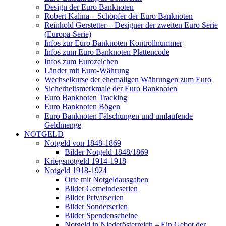
Design der Euro Banknoten
Robert Kalina – Schöpfer der Euro Banknoten
Reinhold Gerstetter – Designer der zweiten Euro Serie
(Europa-Serie)
Infos zur Euro Banknoten Kontrollnummer
Infos zum Euro Banknoten Plattencode
Infos zum Eurozeichen
Länder mit Euro-Währung
Wechselkurse der ehemaligen Währungen zum Euro
Sicherheitsmerkmale der Euro Banknoten
Euro Banknoten Tracking
Euro Banknoten Bögen
Euro Banknoten Fälschungen und umlaufende
Geldmenge
NOTGELD
Notgeld von 1848-1869
Bilder Notgeld 1848/1869
Kriegsnotgeld 1914-1918
Notgeld 1918-1924
Orte mit Notgeldausgaben
Bilder Gemeindeserien
Bilder Privatserien
Bilder Sonderserien
Bilder Spendenscheine
Notgeld in Niederösterreich – Ein Gebot der