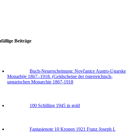
fällige Beiträge
Buch-Neuerscheinung: Novčanice Austro-Ugarske
Monarhije 1867.-1918. (Geldscheine der österreichisch-
ungarischen Monarchie 1867-1918
100 Schilling 1945 in gold
Fantasienote 10 Kronen 1921 Franz Joseph I.