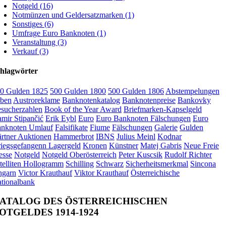
Notgeld (16)
Notmünzen und Geldersatzmarken (1)
Sonstiges (6)
Umfrage Euro Banknoten (1)
Veranstaltung (3)
Verkauf (3)
hlagwörter
0 Gulden 1825
500 Gulden 1800
500 Gulden 1806
Abstempelungen
ben
Austroreklame
Banknotenkatalog
Banknotenpreise
Bankovky
sucherzahlen
Book of the Year Award
Briefmarken-Kapselgeld
mir Stipančić
Erik Eybl
Euro
Euro Banknoten Fälschungen
Euro
nknoten Umlauf
Falsifikate
Fiume
Fälschungen
Galerie
Gulden
rtner Auktionen
Hammerbrot
IBNS
Julius Meinl
Kodnar
iegsgefangenn Lagergeld
Kronen
Künstner
Matej Gabris
Neue Freie
esse
Notgeld
Notgeld Oberösterreich
Peter Kuscsik
Rudolf Richter
telliten Hollogramm
Schilling
Schwarz
Sicherheitsmerkmal
Sincona
garn
Victor Krauthauf
Viktor Krauthauf
Österreichische
tionalbank
ATALOG DES ÖSTERREICHISCHEN
OTGELDES 1914-1924