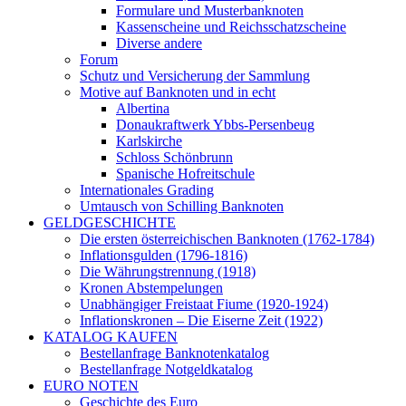
Formulare und Musterbanknoten
Kassenscheine und Reichsschatzscheine
Diverse andere
Forum
Schutz und Versicherung der Sammlung
Motive auf Banknoten und in echt
Albertina
Donaukraftwerk Ybbs-Persenbeug
Karlskirche
Schloss Schönbrunn
Spanische Hofreitschule
Internationales Grading
Umtausch von Schilling Banknoten
GELDGESCHICHTE
Die ersten österreichischen Banknoten (1762-1784)
Inflationsgulden (1796-1816)
Die Währungstrennung (1918)
Kronen Abstempelungen
Unabhängiger Freistaat Fiume (1920-1924)
Inflationskronen – Die Eiserne Zeit (1922)
KATALOG KAUFEN
Bestellanfrage Banknotenkatalog
Bestellanfrage Notgeldkatalog
EURO NOTEN
Geschichte des Euro