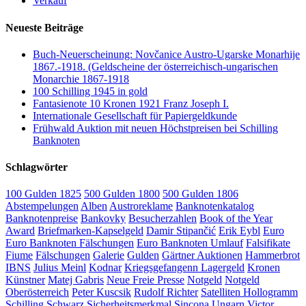
Verkauf
Neueste Beiträge
Buch-Neuerscheinung: Novčanice Austro-Ugarske Monarhije
1867.-1918. (Geldscheine der österreichisch-ungarischen
Monarchie 1867-1918
100 Schilling 1945 in gold
Fantasienote 10 Kronen 1921 Franz Joseph I.
Internationale Gesellschaft für Papiergeldkunde
Frühwald Auktion mit neuen Höchstpreisen bei Schilling
Banknoten
Schlagwörter
100 Gulden 1825
500 Gulden 1800
500 Gulden 1806
Abstempelungen
Alben
Austroreklame
Banknotenkatalog
Banknotenpreise
Bankovky
Besucherzahlen
Book of the Year
Award
Briefmarken-Kapselgeld
Damir Stipančić
Erik Eybl
Euro
Euro Banknoten Fälschungen
Euro Banknoten Umlauf
Falsifikate
Fiume
Fälschungen
Galerie
Gulden
Gärtner Auktionen
Hammerbrot
IBNS
Julius Meinl
Kodnar
Kriegsgefangenn Lagergeld
Kronen
Künstner
Matej Gabris
Neue Freie Presse
Notgeld
Notgeld
Oberösterreich
Peter Kuscsik
Rudolf Richter
Satelliten Hollogramm
Schilling
Schwarz
Sicherheitsmerkmal
Sincona
Ungarn
Victor