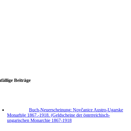
fällige Beiträge
Buch-Neuerscheinung: Novčanice Austro-Ugarske
Monarhije 1867.-1918. (Geldscheine der österreichisch-
ungarischen Monarchie 1867-1918