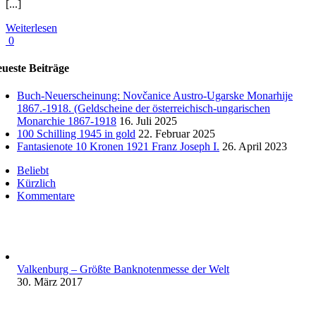
[...]
Weiterlesen
0
ueste Beiträge
Buch-Neuerscheinung: Novčanice Austro-Ugarske Monarhije
1867.-1918. (Geldscheine der österreichisch-ungarischen
Monarchie 1867-1918
16. Juli 2025
100 Schilling 1945 in gold
22. Februar 2025
Fantasienote 10 Kronen 1921 Franz Joseph I.
26. April 2023
Beliebt
Kürzlich
Kommentare
Valkenburg – Größte Banknotenmesse der Welt
30. März 2017