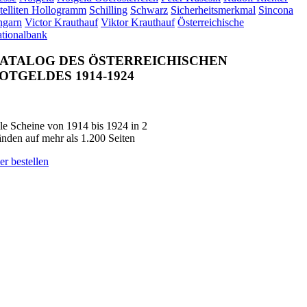
telliten Hollogramm
Schilling
Schwarz
Sicherheitsmerkmal
Sincona
garn
Victor Krauthauf
Viktor Krauthauf
Österreichische
tionalbank
ATALOG DES ÖSTERREICHISCHEN
OTGELDES 1914-1924
le Scheine von 1914 bis 1924 in 2
nden auf mehr als 1.200 Seiten
er bestellen