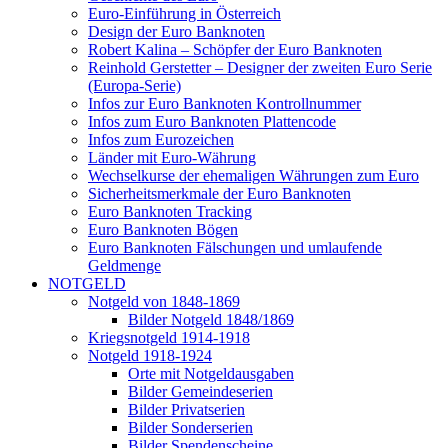
Euro-Einführung in Österreich
Design der Euro Banknoten
Robert Kalina – Schöpfer der Euro Banknoten
Reinhold Gerstetter – Designer der zweiten Euro Serie
(Europa-Serie)
Infos zur Euro Banknoten Kontrollnummer
Infos zum Euro Banknoten Plattencode
Infos zum Eurozeichen
Länder mit Euro-Währung
Wechselkurse der ehemaligen Währungen zum Euro
Sicherheitsmerkmale der Euro Banknoten
Euro Banknoten Tracking
Euro Banknoten Bögen
Euro Banknoten Fälschungen und umlaufende
Geldmenge
NOTGELD
Notgeld von 1848-1869
Bilder Notgeld 1848/1869
Kriegsnotgeld 1914-1918
Notgeld 1918-1924
Orte mit Notgeldausgaben
Bilder Gemeindeserien
Bilder Privatserien
Bilder Sonderserien
Bilder Spendenscheine