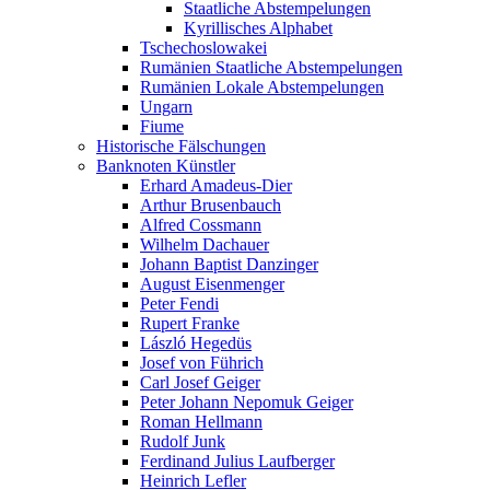
Staatliche Abstempelungen
Kyrillisches Alphabet
Tschechoslowakei
Rumänien Staatliche Abstempelungen
Rumänien Lokale Abstempelungen
Ungarn
Fiume
Historische Fälschungen
Banknoten Künstler
Erhard Amadeus-Dier
Arthur Brusenbauch
Alfred Cossmann
Wilhelm Dachauer
Johann Baptist Danzinger
August Eisenmenger
Peter Fendi
Rupert Franke
László Hegedüs
Josef von Führich
Carl Josef Geiger
Peter Johann Nepomuk Geiger
Roman Hellmann
Rudolf Junk
Ferdinand Julius Laufberger
Heinrich Lefler