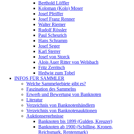
Berthold Löffler
Koloman (Kolo) Moser
Josef Pfeiffer
Josef Franz Renner
Walter Riemer
Rudolf Rössler
Paul Scheurich
Hans Schramm
Josef Seger
Karl Sterrer
Josef von Storck
Alois Auer Ritter von Welsbach
Fritz Zerritsch
Hedwig zum Tobel
INFOS FÜR SAMMLER
Welche Sammelgebiete gibt es?
Faszination des Sammelns
Erwerb und Bewertung von Banknoten
Literatur
Verzeichnis von Banknotenhändlern
Verzeichnis von Banknotenauktionen
Auktionsergebnisse
Banknoten bis 1899 (Gulden, Kreuzer)
Banknoten ab 1900 (Schilling, Kronen,
Reichsmark, Rentenmark)