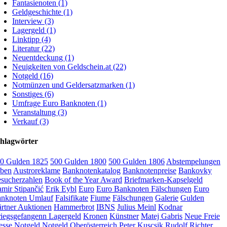
Fantasienoten (1)
Geldgeschichte (1)
Interview (3)
Lagergeld (1)
Linktipp (4)
Literatur (22)
Neuentdeckung (1)
Neuigkeiten von Geldschein.at (22)
Notgeld (16)
Notmünzen und Geldersatzmarken (1)
Sonstiges (6)
Umfrage Euro Banknoten (1)
Veranstaltung (3)
Verkauf (3)
hlagwörter
0 Gulden 1825
500 Gulden 1800
500 Gulden 1806
Abstempelungen
ben
Austroreklame
Banknotenkatalog
Banknotenpreise
Bankovky
sucherzahlen
Book of the Year Award
Briefmarken-Kapselgeld
mir Stipančić
Erik Eybl
Euro
Euro Banknoten Fälschungen
Euro
nknoten Umlauf
Falsifikate
Fiume
Fälschungen
Galerie
Gulden
rtner Auktionen
Hammerbrot
IBNS
Julius Meinl
Kodnar
iegsgefangenn Lagergeld
Kronen
Künstner
Matej Gabris
Neue Freie
esse
Notgeld
Notgeld Oberösterreich
Peter Kuscsik
Rudolf Richter