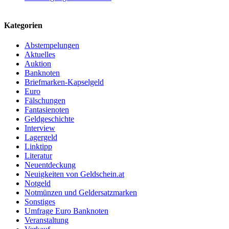
Kategorien
Abstempelungen
Aktuelles
Auktion
Banknoten
Briefmarken-Kapselgeld
Euro
Fälschungen
Fantasienoten
Geldgeschichte
Interview
Lagergeld
Linktipp
Literatur
Neuentdeckung
Neuigkeiten von Geldschein.at
Notgeld
Notmünzen und Geldersatzmarken
Sonstiges
Umfrage Euro Banknoten
Veranstaltung