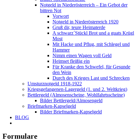
Notgeld in Niederösterreich – Ein Gebot der
bittren Not
Vorwort
Notgeld in Niederösterreich 1920
Gruß dir, teure Heimaterde
A schwarz´Stückl Brot und a guats Krügl
Most
Mit Hacke und Pflug, mit Schlegel und
Hammer
Nimm einen Wagen voll Geld
Heimset fleißig ein
Für Kranke den Schwefel, für Gesunde
den Wein
Durch des Krieges Last und Schrecken
Umsturznotgeld 1918-1922
Kriegsgefangenen-Lagergeld (1. und 2. Weltkrieg)
Bettlergeld (Almosenscheine, Wohlfahrtsscheine)
Bilder Bettlergeld/Almosengeld
Briefmarken-Kapselgeld
Bilder Briefmarken-Kapselgeld
BLOG
Formulare