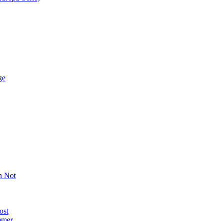
ge
n Not
ost
mmer