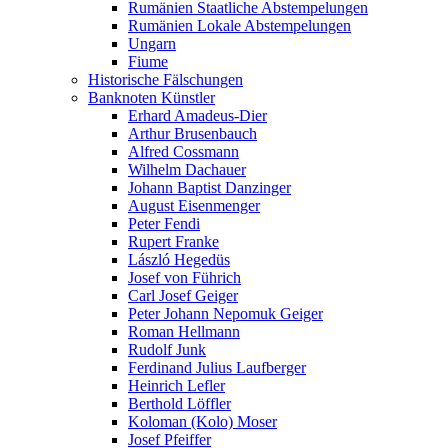
Rumänien Staatliche Abstempelungen
Rumänien Lokale Abstempelungen
Ungarn
Fiume
Historische Fälschungen
Banknoten Künstler
Erhard Amadeus-Dier
Arthur Brusenbauch
Alfred Cossmann
Wilhelm Dachauer
Johann Baptist Danzinger
August Eisenmenger
Peter Fendi
Rupert Franke
László Hegedüs
Josef von Führich
Carl Josef Geiger
Peter Johann Nepomuk Geiger
Roman Hellmann
Rudolf Junk
Ferdinand Julius Laufberger
Heinrich Lefler
Berthold Löffler
Koloman (Kolo) Moser
Josef Pfeiffer