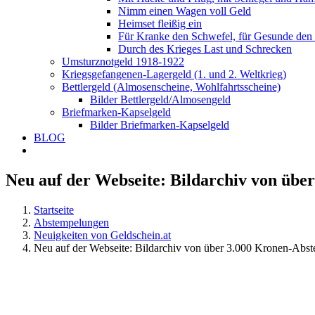
Nimm einen Wagen voll Geld
Heimset fleißig ein
Für Kranke den Schwefel, für Gesunde den
Durch des Krieges Last und Schrecken
Umsturznotgeld 1918-1922
Kriegsgefangenen-Lagergeld (1. und 2. Weltkrieg)
Bettlergeld (Almosenscheine, Wohlfahrtsscheine)
Bilder Bettlergeld/Almosengeld
Briefmarken-Kapselgeld
Bilder Briefmarken-Kapselgeld
BLOG
Neu auf der Webseite: Bildarchiv von üb
Startseite
Abstempelungen
Neuigkeiten von Geldschein.at
Neu auf der Webseite: Bildarchiv von über 3.000 Kronen-Abs
Zeige
grösseres
Bild