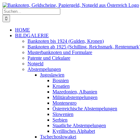
Zum
Inhalt
Suche
springen
nach:
HOME
BILDGALERIE
Banknoten bis 1924 (Gulden, Kronen)
Banknoten ab 1925 (Schilling, Reichsmark, Rentenmark
Musterbanknoten und Formulare
Patente und Cirkulare
Notgeld
Abstempelungen
Jugoslawien
Bosnien
Kroatien
Mazedonien, Albanien
Militärabstempelungen
Montenegro
Österreichische Abstempelungen
Slowenien
Serbien
Staatliche Abstempelungen
Kyrillisches Alphabet
Tschechoslowakei