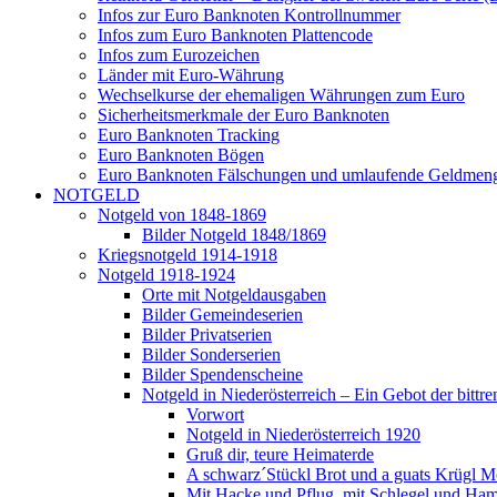
Infos zur Euro Banknoten Kontrollnummer
Infos zum Euro Banknoten Plattencode
Infos zum Eurozeichen
Länder mit Euro-Währung
Wechselkurse der ehemaligen Währungen zum Euro
Sicherheitsmerkmale der Euro Banknoten
Euro Banknoten Tracking
Euro Banknoten Bögen
Euro Banknoten Fälschungen und umlaufende Geldmen
NOTGELD
Notgeld von 1848-1869
Bilder Notgeld 1848/1869
Kriegsnotgeld 1914-1918
Notgeld 1918-1924
Orte mit Notgeldausgaben
Bilder Gemeindeserien
Bilder Privatserien
Bilder Sonderserien
Bilder Spendenscheine
Notgeld in Niederösterreich – Ein Gebot der bittre
Vorwort
Notgeld in Niederösterreich 1920
Gruß dir, teure Heimaterde
A schwarz´Stückl Brot und a guats Krügl M
Mit Hacke und Pflug, mit Schlegel und Ha