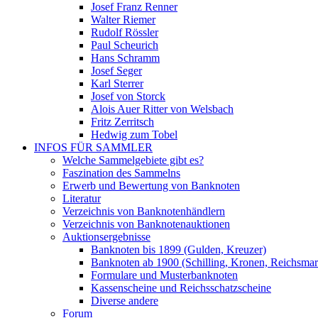
Josef Franz Renner
Walter Riemer
Rudolf Rössler
Paul Scheurich
Hans Schramm
Josef Seger
Karl Sterrer
Josef von Storck
Alois Auer Ritter von Welsbach
Fritz Zerritsch
Hedwig zum Tobel
INFOS FÜR SAMMLER
Welche Sammelgebiete gibt es?
Faszination des Sammelns
Erwerb und Bewertung von Banknoten
Literatur
Verzeichnis von Banknotenhändlern
Verzeichnis von Banknotenauktionen
Auktionsergebnisse
Banknoten bis 1899 (Gulden, Kreuzer)
Banknoten ab 1900 (Schilling, Kronen, Reichsma
Formulare und Musterbanknoten
Kassenscheine und Reichsschatzscheine
Diverse andere
Forum