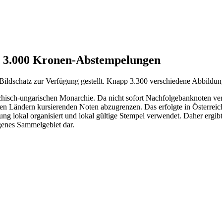
er 3.000 Kronen-Abstempelungen
 Bildschatz zur Verfügung gestellt. Knapp 3.300 verschiedene Abbild
ichisch-ungarischen Monarchie. Da nicht sofort Nachfolgebanknoten v
ren Ländern kursierenden Noten abzugrenzen. Das erfolgte in Österrei
ng lokal organisiert und lokal gültige Stempel verwendet. Daher ergib
genes Sammelgebiet dar.