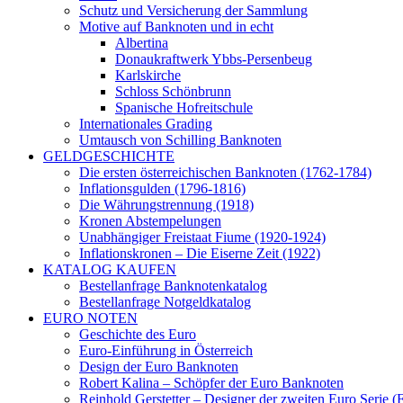
Schutz und Versicherung der Sammlung
Motive auf Banknoten und in echt
Albertina
Donaukraftwerk Ybbs-Persenbeug
Karlskirche
Schloss Schönbrunn
Spanische Hofreitschule
Internationales Grading
Umtausch von Schilling Banknoten
GELDGESCHICHTE
Die ersten österreichischen Banknoten (1762-1784)
Inflationsgulden (1796-1816)
Die Währungstrennung (1918)
Kronen Abstempelungen
Unabhängiger Freistaat Fiume (1920-1924)
Inflationskronen – Die Eiserne Zeit (1922)
KATALOG KAUFEN
Bestellanfrage Banknotenkatalog
Bestellanfrage Notgeldkatalog
EURO NOTEN
Geschichte des Euro
Euro-Einführung in Österreich
Design der Euro Banknoten
Robert Kalina – Schöpfer der Euro Banknoten
Reinhold Gerstetter – Designer der zweiten Euro Serie (