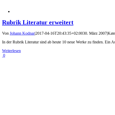
Rubrik Literatur erweitert
Von
Johann Kodnar
|
2017-04-16T20:43:35+02:00
30. März 2007
|
Kate
In der Rubrik Literatur sind ab heute 10 neue Werke zu finden. Ein A
Weiterlesen
0