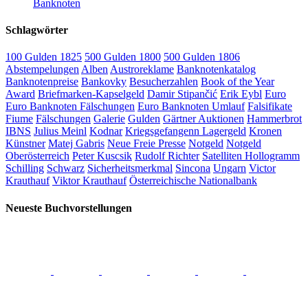
Banknoten
Schlagwörter
100 Gulden 1825
500 Gulden 1800
500 Gulden 1806
Abstempelungen
Alben
Austroreklame
Banknotenkatalog
Banknotenpreise
Bankovky
Besucherzahlen
Book of the Year
Award
Briefmarken-Kapselgeld
Damir Stipančić
Erik Eybl
Euro
Euro Banknoten Fälschungen
Euro Banknoten Umlauf
Falsifikate
Fiume
Fälschungen
Galerie
Gulden
Gärtner Auktionen
Hammerbrot
IBNS
Julius Meinl
Kodnar
Kriegsgefangenn Lagergeld
Kronen
Künstner
Matej Gabris
Neue Freie Presse
Notgeld
Notgeld
Oberösterreich
Peter Kuscsik
Rudolf Richter
Satelliten Hollogramm
Schilling
Schwarz
Sicherheitsmerkmal
Sincona
Ungarn
Victor
Krauthauf
Viktor Krauthauf
Österreichische Nationalbank
Neueste Buchvorstellungen