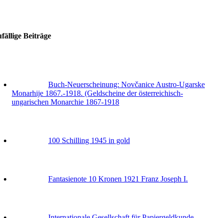
fällige Beiträge
Buch-Neuerscheinung: Novčanice Austro-Ugarske
Monarhije 1867.-1918. (Geldscheine der österreichisch-
ungarischen Monarchie 1867-1918
100 Schilling 1945 in gold
Fantasienote 10 Kronen 1921 Franz Joseph I.
Internationale Gesellschaft für Papiergeldkunde