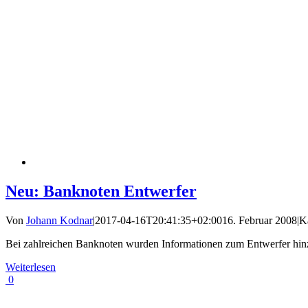
Neu: Banknoten Entwerfer
Von
Johann Kodnar
|
2017-04-16T20:41:35+02:00
16. Februar 2008
|
K
Bei zahlreichen Banknoten wurden Informationen zum Entwerfer hinzu
Weiterlesen
0