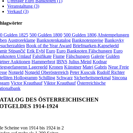
Umfrage Euro Banknoten (1)
Veranstaltung (3)
Verkauf (3)
hlagwörter
0 Gulden 1825
500 Gulden 1800
500 Gulden 1806
Abstempelungen
ben
Austroreklame
Banknotenkatalog
Banknotenpreise
Bankovky
sucherzahlen
Book of the Year Award
Briefmarken-Kapselgeld
mir Stipančić
Erik Eybl
Euro
Euro Banknoten Fälschungen
Euro
nknoten Umlauf
Falsifikate
Fiume
Fälschungen
Galerie
Gulden
rtner Auktionen
Hammerbrot
IBNS
Julius Meinl
Kodnar
iegsgefangenn Lagergeld
Kronen
Künstner
Matej Gabris
Neue Freie
esse
Notgeld
Notgeld Oberösterreich
Peter Kuscsik
Rudolf Richter
telliten Hollogramm
Schilling
Schwarz
Sicherheitsmerkmal
Sincona
garn
Victor Krauthauf
Viktor Krauthauf
Österreichische
tionalbank
ATALOG DES ÖSTERREICHISCHEN
OTGELDES 1914-1924
le Scheine von 1914 bis 1924 in 2