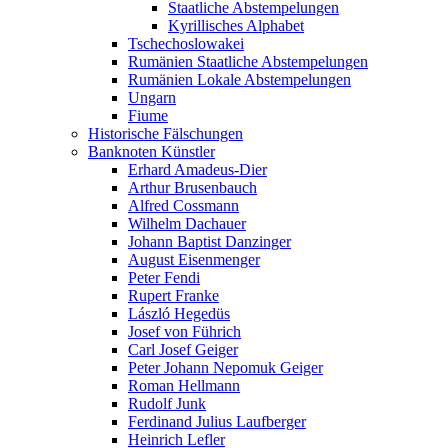
Staatliche Abstempelungen
Kyrillisches Alphabet
Tschechoslowakei
Rumänien Staatliche Abstempelungen
Rumänien Lokale Abstempelungen
Ungarn
Fiume
Historische Fälschungen
Banknoten Künstler
Erhard Amadeus-Dier
Arthur Brusenbauch
Alfred Cossmann
Wilhelm Dachauer
Johann Baptist Danzinger
August Eisenmenger
Peter Fendi
Rupert Franke
László Hegedüs
Josef von Führich
Carl Josef Geiger
Peter Johann Nepomuk Geiger
Roman Hellmann
Rudolf Junk
Ferdinand Julius Laufberger
Heinrich Lefler