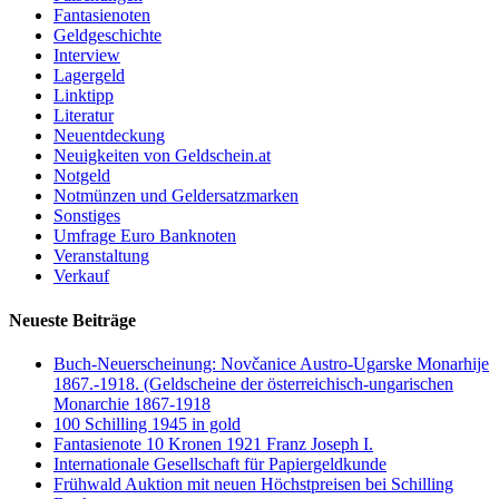
Fantasienoten
Geldgeschichte
Interview
Lagergeld
Linktipp
Literatur
Neuentdeckung
Neuigkeiten von Geldschein.at
Notgeld
Notmünzen und Geldersatzmarken
Sonstiges
Umfrage Euro Banknoten
Veranstaltung
Verkauf
Neueste Beiträge
Buch-Neuerscheinung: Novčanice Austro-Ugarske Monarhije
1867.-1918. (Geldscheine der österreichisch-ungarischen
Monarchie 1867-1918
100 Schilling 1945 in gold
Fantasienote 10 Kronen 1921 Franz Joseph I.
Internationale Gesellschaft für Papiergeldkunde
Frühwald Auktion mit neuen Höchstpreisen bei Schilling