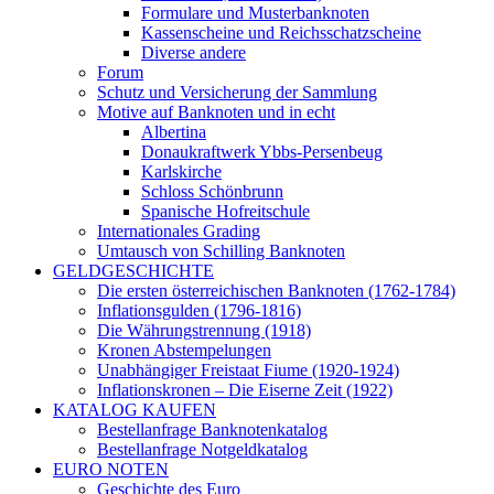
Formulare und Musterbanknoten
Kassenscheine und Reichsschatzscheine
Diverse andere
Forum
Schutz und Versicherung der Sammlung
Motive auf Banknoten und in echt
Albertina
Donaukraftwerk Ybbs-Persenbeug
Karlskirche
Schloss Schönbrunn
Spanische Hofreitschule
Internationales Grading
Umtausch von Schilling Banknoten
GELDGESCHICHTE
Die ersten österreichischen Banknoten (1762-1784)
Inflationsgulden (1796-1816)
Die Währungstrennung (1918)
Kronen Abstempelungen
Unabhängiger Freistaat Fiume (1920-1924)
Inflationskronen – Die Eiserne Zeit (1922)
KATALOG KAUFEN
Bestellanfrage Banknotenkatalog
Bestellanfrage Notgeldkatalog
EURO NOTEN
Geschichte des Euro