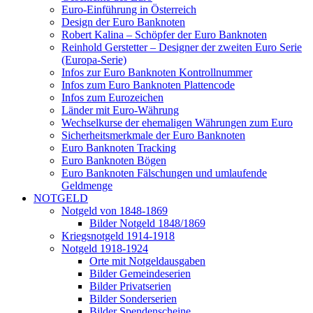
Euro-Einführung in Österreich
Design der Euro Banknoten
Robert Kalina – Schöpfer der Euro Banknoten
Reinhold Gerstetter – Designer der zweiten Euro Serie
(Europa-Serie)
Infos zur Euro Banknoten Kontrollnummer
Infos zum Euro Banknoten Plattencode
Infos zum Eurozeichen
Länder mit Euro-Währung
Wechselkurse der ehemaligen Währungen zum Euro
Sicherheitsmerkmale der Euro Banknoten
Euro Banknoten Tracking
Euro Banknoten Bögen
Euro Banknoten Fälschungen und umlaufende
Geldmenge
NOTGELD
Notgeld von 1848-1869
Bilder Notgeld 1848/1869
Kriegsnotgeld 1914-1918
Notgeld 1918-1924
Orte mit Notgeldausgaben
Bilder Gemeindeserien
Bilder Privatserien
Bilder Sonderserien
Bilder Spendenscheine