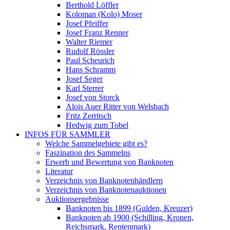
Berthold Löffler
Koloman (Kolo) Moser
Josef Pfeiffer
Josef Franz Renner
Walter Riemer
Rudolf Rössler
Paul Scheurich
Hans Schramm
Josef Seger
Karl Sterrer
Josef von Storck
Alois Auer Ritter von Welsbach
Fritz Zerritsch
Hedwig zum Tobel
INFOS FÜR SAMMLER
Welche Sammelgebiete gibt es?
Faszination des Sammelns
Erwerb und Bewertung von Banknoten
Literatur
Verzeichnis von Banknotenhändlern
Verzeichnis von Banknotenauktionen
Auktionsergebnisse
Banknoten bis 1899 (Gulden, Kreuzer)
Banknoten ab 1900 (Schilling, Kronen,
Reichsmark, Rentenmark)