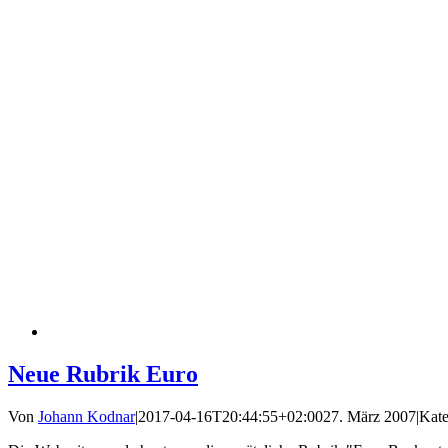
Neue Rubrik Euro
Von
Johann Kodnar
|
2017-04-16T20:44:55+02:00
27. März 2007
|
Kate