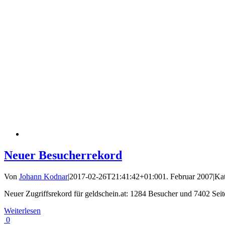
Neuer Besucherrekord
Von
Johann Kodnar
|
2017-02-26T21:41:42+01:00
1. Februar 2007
|
Ka
Neuer Zugriffsrekord für geldschein.at: 1284 Besucher und 7402 Sei
Weiterlesen
0