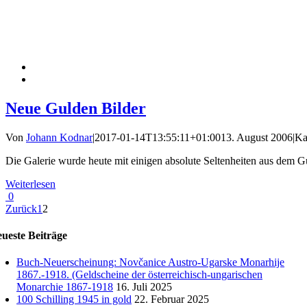
Neue Gulden Bilder
Von
Johann Kodnar
|
2017-01-14T13:55:11+01:00
13. August 2006
|
Ka
Die Galerie wurde heute mit einigen absolute Seltenheiten aus dem
Weiterlesen
0
Zurück
1
2
ueste Beiträge
Buch-Neuerscheinung: Novčanice Austro-Ugarske Monarhije
1867.-1918. (Geldscheine der österreichisch-ungarischen
Monarchie 1867-1918
16. Juli 2025
100 Schilling 1945 in gold
22. Februar 2025