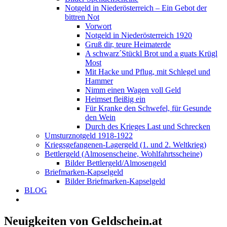
Notgeld in Niederösterreich – Ein Gebot der
bittren Not
Vorwort
Notgeld in Niederösterreich 1920
Gruß dir, teure Heimaterde
A schwarz´Stückl Brot und a guats Krügl
Most
Mit Hacke und Pflug, mit Schlegel und
Hammer
Nimm einen Wagen voll Geld
Heimset fleißig ein
Für Kranke den Schwefel, für Gesunde
den Wein
Durch des Krieges Last und Schrecken
Umsturznotgeld 1918-1922
Kriegsgefangenen-Lagergeld (1. und 2. Weltkrieg)
Bettlergeld (Almosenscheine, Wohlfahrtsscheine)
Bilder Bettlergeld/Almosengeld
Briefmarken-Kapselgeld
Bilder Briefmarken-Kapselgeld
BLOG
Neuigkeiten von Geldschein.at