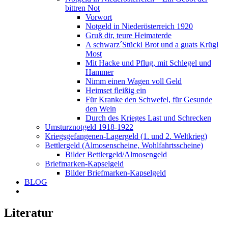
bittren Not
Vorwort
Notgeld in Niederösterreich 1920
Gruß dir, teure Heimaterde
A schwarz´Stückl Brot und a guats Krügl
Most
Mit Hacke und Pflug, mit Schlegel und
Hammer
Nimm einen Wagen voll Geld
Heimset fleißig ein
Für Kranke den Schwefel, für Gesunde
den Wein
Durch des Krieges Last und Schrecken
Umsturznotgeld 1918-1922
Kriegsgefangenen-Lagergeld (1. und 2. Weltkrieg)
Bettlergeld (Almosenscheine, Wohlfahrtsscheine)
Bilder Bettlergeld/Almosengeld
Briefmarken-Kapselgeld
Bilder Briefmarken-Kapselgeld
BLOG
Literatur