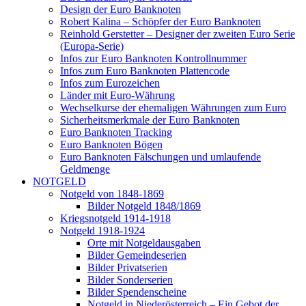
Design der Euro Banknoten
Robert Kalina – Schöpfer der Euro Banknoten
Reinhold Gerstetter – Designer der zweiten Euro Serie
(Europa-Serie)
Infos zur Euro Banknoten Kontrollnummer
Infos zum Euro Banknoten Plattencode
Infos zum Eurozeichen
Länder mit Euro-Währung
Wechselkurse der ehemaligen Währungen zum Euro
Sicherheitsmerkmale der Euro Banknoten
Euro Banknoten Tracking
Euro Banknoten Bögen
Euro Banknoten Fälschungen und umlaufende
Geldmenge
NOTGELD
Notgeld von 1848-1869
Bilder Notgeld 1848/1869
Kriegsnotgeld 1914-1918
Notgeld 1918-1924
Orte mit Notgeldausgaben
Bilder Gemeindeserien
Bilder Privatserien
Bilder Sonderserien
Bilder Spendenscheine
Notgeld in Niederösterreich – Ein Gebot der