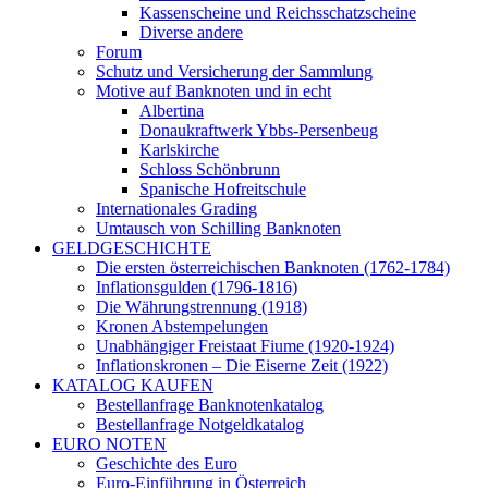
Kassenscheine und Reichsschatzscheine
Diverse andere
Forum
Schutz und Versicherung der Sammlung
Motive auf Banknoten und in echt
Albertina
Donaukraftwerk Ybbs-Persenbeug
Karlskirche
Schloss Schönbrunn
Spanische Hofreitschule
Internationales Grading
Umtausch von Schilling Banknoten
GELDGESCHICHTE
Die ersten österreichischen Banknoten (1762-1784)
Inflationsgulden (1796-1816)
Die Währungstrennung (1918)
Kronen Abstempelungen
Unabhängiger Freistaat Fiume (1920-1924)
Inflationskronen – Die Eiserne Zeit (1922)
KATALOG KAUFEN
Bestellanfrage Banknotenkatalog
Bestellanfrage Notgeldkatalog
EURO NOTEN
Geschichte des Euro
Euro-Einführung in Österreich