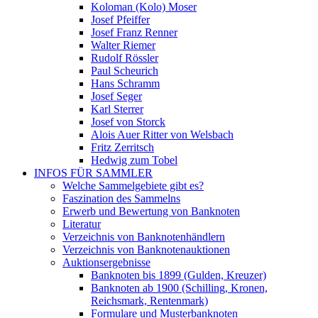
Koloman (Kolo) Moser
Josef Pfeiffer
Josef Franz Renner
Walter Riemer
Rudolf Rössler
Paul Scheurich
Hans Schramm
Josef Seger
Karl Sterrer
Josef von Storck
Alois Auer Ritter von Welsbach
Fritz Zerritsch
Hedwig zum Tobel
INFOS FÜR SAMMLER
Welche Sammelgebiete gibt es?
Faszination des Sammelns
Erwerb und Bewertung von Banknoten
Literatur
Verzeichnis von Banknotenhändlern
Verzeichnis von Banknotenauktionen
Auktionsergebnisse
Banknoten bis 1899 (Gulden, Kreuzer)
Banknoten ab 1900 (Schilling, Kronen,
Reichsmark, Rentenmark)
Formulare und Musterbanknoten