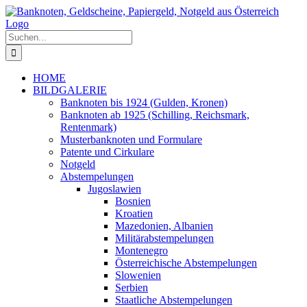
Zum
Inhalt
springen
Suche
nach:
HOME
BILDGALERIE
Banknoten bis 1924 (Gulden, Kronen)
Banknoten ab 1925 (Schilling, Reichsmark,
Rentenmark)
Musterbanknoten und Formulare
Patente und Cirkulare
Notgeld
Abstempelungen
Jugoslawien
Bosnien
Kroatien
Mazedonien, Albanien
Militärabstempelungen
Montenegro
Österreichische Abstempelungen
Slowenien
Serbien
Staatliche Abstempelungen