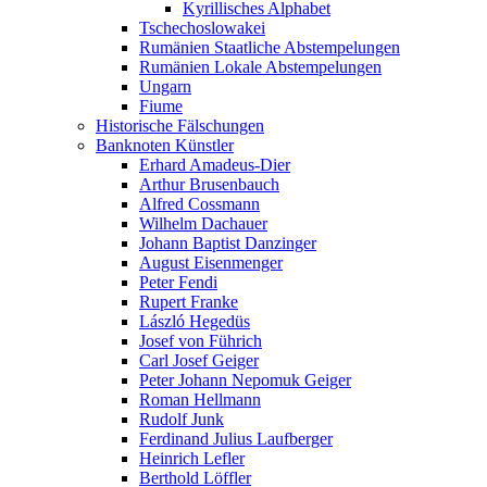
Kyrillisches Alphabet
Tschechoslowakei
Rumänien Staatliche Abstempelungen
Rumänien Lokale Abstempelungen
Ungarn
Fiume
Historische Fälschungen
Banknoten Künstler
Erhard Amadeus-Dier
Arthur Brusenbauch
Alfred Cossmann
Wilhelm Dachauer
Johann Baptist Danzinger
August Eisenmenger
Peter Fendi
Rupert Franke
László Hegedüs
Josef von Führich
Carl Josef Geiger
Peter Johann Nepomuk Geiger
Roman Hellmann
Rudolf Junk
Ferdinand Julius Laufberger
Heinrich Lefler
Berthold Löffler