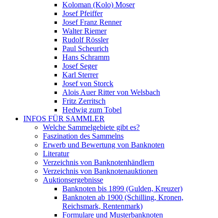
Koloman (Kolo) Moser
Josef Pfeiffer
Josef Franz Renner
Walter Riemer
Rudolf Rössler
Paul Scheurich
Hans Schramm
Josef Seger
Karl Sterrer
Josef von Storck
Alois Auer Ritter von Welsbach
Fritz Zerritsch
Hedwig zum Tobel
INFOS FÜR SAMMLER
Welche Sammelgebiete gibt es?
Faszination des Sammelns
Erwerb und Bewertung von Banknoten
Literatur
Verzeichnis von Banknotenhändlern
Verzeichnis von Banknotenauktionen
Auktionsergebnisse
Banknoten bis 1899 (Gulden, Kreuzer)
Banknoten ab 1900 (Schilling, Kronen,
Reichsmark, Rentenmark)
Formulare und Musterbanknoten