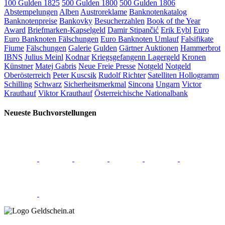
100 Gulden 1825
500 Gulden 1800
500 Gulden 1806
Abstempelungen
Alben
Austroreklame
Banknotenkatalog
Banknotenpreise
Bankovky
Besucherzahlen
Book of the Year
Award
Briefmarken-Kapselgeld
Damir Stipančić
Erik Eybl
Euro
Euro Banknoten Fälschungen
Euro Banknoten Umlauf
Falsifikate
Fiume
Fälschungen
Galerie
Gulden
Gärtner Auktionen
Hammerbrot
IBNS
Julius Meinl
Kodnar
Kriegsgefangenn Lagergeld
Kronen
Künstner
Matej Gabris
Neue Freie Presse
Notgeld
Notgeld
Oberösterreich
Peter Kuscsik
Rudolf Richter
Satelliten Hollogramm
Schilling
Schwarz
Sicherheitsmerkmal
Sincona
Ungarn
Victor
Krauthauf
Viktor Krauthauf
Österreichische Nationalbank
Neueste Buchvorstellungen