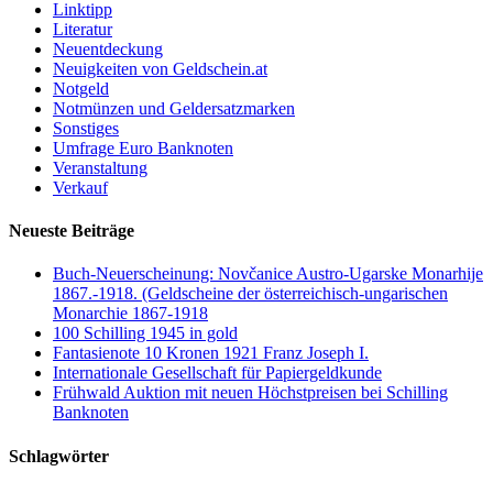
Linktipp
Literatur
Neuentdeckung
Neuigkeiten von Geldschein.at
Notgeld
Notmünzen und Geldersatzmarken
Sonstiges
Umfrage Euro Banknoten
Veranstaltung
Verkauf
Neueste Beiträge
Buch-Neuerscheinung: Novčanice Austro-Ugarske Monarhije
1867.-1918. (Geldscheine der österreichisch-ungarischen
Monarchie 1867-1918
100 Schilling 1945 in gold
Fantasienote 10 Kronen 1921 Franz Joseph I.
Internationale Gesellschaft für Papiergeldkunde
Frühwald Auktion mit neuen Höchstpreisen bei Schilling
Banknoten
Schlagwörter