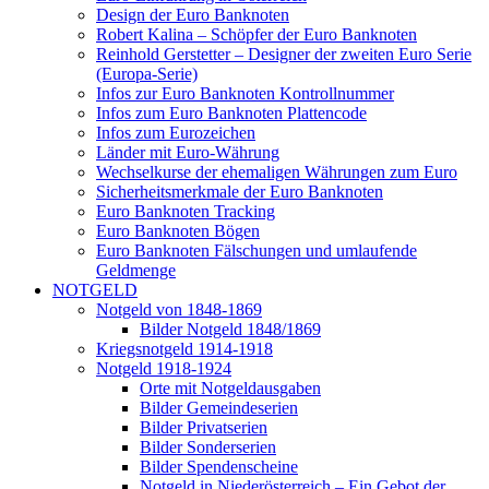
Design der Euro Banknoten
Robert Kalina – Schöpfer der Euro Banknoten
Reinhold Gerstetter – Designer der zweiten Euro Serie
(Europa-Serie)
Infos zur Euro Banknoten Kontrollnummer
Infos zum Euro Banknoten Plattencode
Infos zum Eurozeichen
Länder mit Euro-Währung
Wechselkurse der ehemaligen Währungen zum Euro
Sicherheitsmerkmale der Euro Banknoten
Euro Banknoten Tracking
Euro Banknoten Bögen
Euro Banknoten Fälschungen und umlaufende
Geldmenge
NOTGELD
Notgeld von 1848-1869
Bilder Notgeld 1848/1869
Kriegsnotgeld 1914-1918
Notgeld 1918-1924
Orte mit Notgeldausgaben
Bilder Gemeindeserien
Bilder Privatserien
Bilder Sonderserien
Bilder Spendenscheine
Notgeld in Niederösterreich – Ein Gebot der