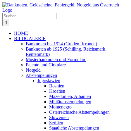
Zum
Inhalt
springen
Suche
nach:
HOME
BILDGALERIE
Banknoten bis 1924 (Gulden, Kronen)
Banknoten ab 1925 (Schilling, Reichsmark,
Rentenmark)
Musterbanknoten und Formulare
Patente und Cirkulare
Notgeld
Abstempelungen
Jugoslawien
Bosnien
Kroatien
Mazedonien, Albanien
Militärabstempelungen
Montenegro
Österreichische Abstempelungen
Slowenien
Serbien
Staatliche Abstempelungen