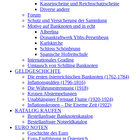
Kassenscheine und Reichsschatzscheine
Diverse andere
Forum
Schutz und Versicherung der Sammlung
Motive auf Banknoten und in echt
Albertina
Donaukraftwerk Ybbs-Persenbeug
Karlskirche
Schloss Schönbrunn
Spanische Hofreitschule
Internationales Grading
Umtausch von Schilling Banknoten
GELDGESCHICHTE
Die ersten österreichischen Banknoten (1762-1784)
Inflationsgulden (1796-1816)
Die Währungstrennung (1918)
Kronen Abstempelungen
Unabhängiger Freistaat Fiume (1920-1924)
Inflationskronen – Die Eiserne Zeit (1922)
KATALOG KAUFEN
Bestellanfrage Banknotenkatalog
Bestellanfrage Notgeldkatalog
EURO NOTEN
Geschichte des Euro
Euro-Einführung in Österreich