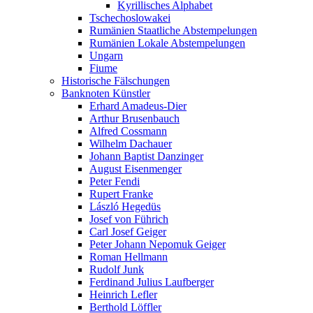
Kyrillisches Alphabet
Tschechoslowakei
Rumänien Staatliche Abstempelungen
Rumänien Lokale Abstempelungen
Ungarn
Fiume
Historische Fälschungen
Banknoten Künstler
Erhard Amadeus-Dier
Arthur Brusenbauch
Alfred Cossmann
Wilhelm Dachauer
Johann Baptist Danzinger
August Eisenmenger
Peter Fendi
Rupert Franke
László Hegedüs
Josef von Führich
Carl Josef Geiger
Peter Johann Nepomuk Geiger
Roman Hellmann
Rudolf Junk
Ferdinand Julius Laufberger
Heinrich Lefler
Berthold Löffler