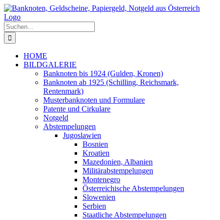
Zum
Inhalt
springen
Suche
nach:
HOME
BILDGALERIE
Banknoten bis 1924 (Gulden, Kronen)
Banknoten ab 1925 (Schilling, Reichsmark,
Rentenmark)
Musterbanknoten und Formulare
Patente und Cirkulare
Notgeld
Abstempelungen
Jugoslawien
Bosnien
Kroatien
Mazedonien, Albanien
Militärabstempelungen
Montenegro
Österreichische Abstempelungen
Slowenien
Serbien
Staatliche Abstempelungen