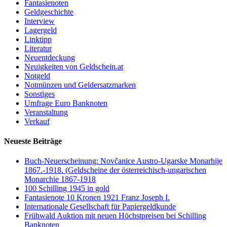
Fantasienoten
Geldgeschichte
Interview
Lagergeld
Linktipp
Literatur
Neuentdeckung
Neuigkeiten von Geldschein.at
Notgeld
Notmünzen und Geldersatzmarken
Sonstiges
Umfrage Euro Banknoten
Veranstaltung
Verkauf
Neueste Beiträge
Buch-Neuerscheinung: Novčanice Austro-Ugarske Monarhije
1867.-1918. (Geldscheine der österreichisch-ungarischen
Monarchie 1867-1918
100 Schilling 1945 in gold
Fantasienote 10 Kronen 1921 Franz Joseph I.
Internationale Gesellschaft für Papiergeldkunde
Frühwald Auktion mit neuen Höchstpreisen bei Schilling
Banknoten