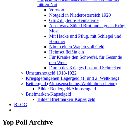
bittren Not
Vorwort
Notgeld in Niederösterreich 1920
Gruß dir, teure Heimaterde
A schwarz´Stückl Brot und a guats Krügl
Most
Mit Hacke und Pflug, mit Schlegel und
Hammer
Nimm einen Wagen voll Geld
Heimset fleißig ein
Für Kranke den Schwefel, für Gesunde
den Wein
Durch des Krieges Last und Schrecken
Umsturznotgeld 1918-1922
Kriegsgefangenen-Lagergeld (1. und 2. Weltkrieg)
Bettlergeld (Almosenscheine, Wohlfahrtsscheine)
Bilder Bettlergeld/Almosengeld
Briefmarken-Kapselgeld
Bilder Briefmarken-Kapselgeld
BLOG
Yop Poll Archive