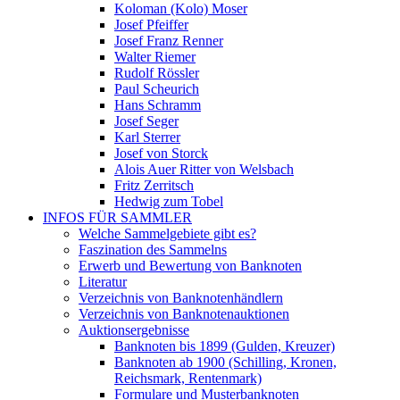
Koloman (Kolo) Moser
Josef Pfeiffer
Josef Franz Renner
Walter Riemer
Rudolf Rössler
Paul Scheurich
Hans Schramm
Josef Seger
Karl Sterrer
Josef von Storck
Alois Auer Ritter von Welsbach
Fritz Zerritsch
Hedwig zum Tobel
INFOS FÜR SAMMLER
Welche Sammelgebiete gibt es?
Faszination des Sammelns
Erwerb und Bewertung von Banknoten
Literatur
Verzeichnis von Banknotenhändlern
Verzeichnis von Banknotenauktionen
Auktionsergebnisse
Banknoten bis 1899 (Gulden, Kreuzer)
Banknoten ab 1900 (Schilling, Kronen,
Reichsmark, Rentenmark)
Formulare und Musterbanknoten