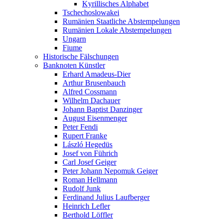
Kyrillisches Alphabet
Tschechoslowakei
Rumänien Staatliche Abstempelungen
Rumänien Lokale Abstempelungen
Ungarn
Fiume
Historische Fälschungen
Banknoten Künstler
Erhard Amadeus-Dier
Arthur Brusenbauch
Alfred Cossmann
Wilhelm Dachauer
Johann Baptist Danzinger
August Eisenmenger
Peter Fendi
Rupert Franke
László Hegedüs
Josef von Führich
Carl Josef Geiger
Peter Johann Nepomuk Geiger
Roman Hellmann
Rudolf Junk
Ferdinand Julius Laufberger
Heinrich Lefler
Berthold Löffler