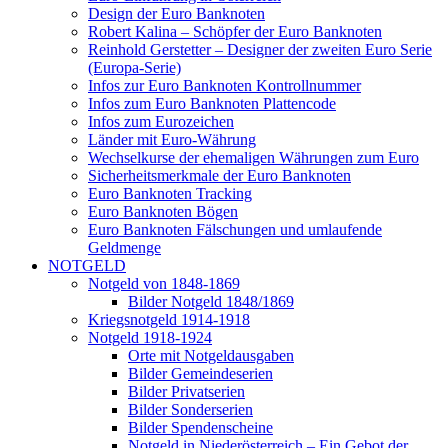
Design der Euro Banknoten
Robert Kalina – Schöpfer der Euro Banknoten
Reinhold Gerstetter – Designer der zweiten Euro Serie
(Europa-Serie)
Infos zur Euro Banknoten Kontrollnummer
Infos zum Euro Banknoten Plattencode
Infos zum Eurozeichen
Länder mit Euro-Währung
Wechselkurse der ehemaligen Währungen zum Euro
Sicherheitsmerkmale der Euro Banknoten
Euro Banknoten Tracking
Euro Banknoten Bögen
Euro Banknoten Fälschungen und umlaufende
Geldmenge
NOTGELD
Notgeld von 1848-1869
Bilder Notgeld 1848/1869
Kriegsnotgeld 1914-1918
Notgeld 1918-1924
Orte mit Notgeldausgaben
Bilder Gemeindeserien
Bilder Privatserien
Bilder Sonderserien
Bilder Spendenscheine
Notgeld in Niederösterreich – Ein Gebot der