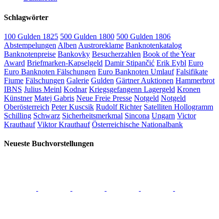
Schlagwörter
100 Gulden 1825
500 Gulden 1800
500 Gulden 1806
Abstempelungen
Alben
Austroreklame
Banknotenkatalog
Banknotenpreise
Bankovky
Besucherzahlen
Book of the Year
Award
Briefmarken-Kapselgeld
Damir Stipančić
Erik Eybl
Euro
Euro Banknoten Fälschungen
Euro Banknoten Umlauf
Falsifikate
Fiume
Fälschungen
Galerie
Gulden
Gärtner Auktionen
Hammerbrot
IBNS
Julius Meinl
Kodnar
Kriegsgefangenn Lagergeld
Kronen
Künstner
Matej Gabris
Neue Freie Presse
Notgeld
Notgeld
Oberösterreich
Peter Kuscsik
Rudolf Richter
Satelliten Hollogramm
Schilling
Schwarz
Sicherheitsmerkmal
Sincona
Ungarn
Victor
Krauthauf
Viktor Krauthauf
Österreichische Nationalbank
Neueste Buchvorstellungen