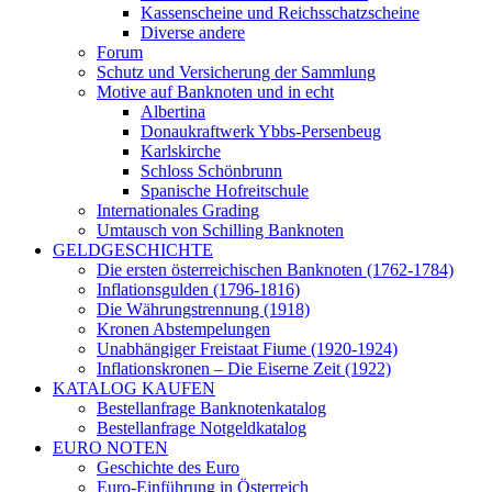
Kassenscheine und Reichsschatzscheine
Diverse andere
Forum
Schutz und Versicherung der Sammlung
Motive auf Banknoten und in echt
Albertina
Donaukraftwerk Ybbs-Persenbeug
Karlskirche
Schloss Schönbrunn
Spanische Hofreitschule
Internationales Grading
Umtausch von Schilling Banknoten
GELDGESCHICHTE
Die ersten österreichischen Banknoten (1762-1784)
Inflationsgulden (1796-1816)
Die Währungstrennung (1918)
Kronen Abstempelungen
Unabhängiger Freistaat Fiume (1920-1924)
Inflationskronen – Die Eiserne Zeit (1922)
KATALOG KAUFEN
Bestellanfrage Banknotenkatalog
Bestellanfrage Notgeldkatalog
EURO NOTEN
Geschichte des Euro
Euro-Einführung in Österreich