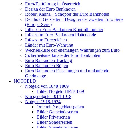
Euro-Einführung in Österreich
Design der Euro Banknoten
Robert Kalina – Schöpfer der Euro Banknoten
Reinhold Gerstetter – Designer der zweiten Euro Serie
(Europa-Serie)
Infos zur Euro Banknoten Kontrollnummer
Infos zum Euro Banknoten Plattencode
Infos zum Eurozeichen
Länder mit Euro-Währung
Wechselkurse der ehemaligen Währungen zum Euro
Sicherheitsmerkmale der Euro Banknoten
Euro Banknoten Tracking
Euro Banknoten Bögen
Euro Banknoten Fälschungen und umlaufende
Geldmenge
NOTGELD
Notgeld von 1848-1869
Bilder Notgeld 1848/1869
Kriegsnotgeld 1914-1918
Notgeld 1918-1924
Orte mit Notgeldausgaben
Bilder Gemeindeserien
Bilder Privatserien
Bilder Sonderserien
Bilder Spendenscheine