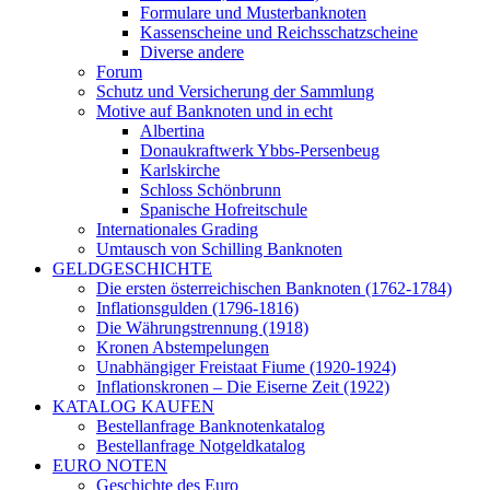
Formulare und Musterbanknoten
Kassenscheine und Reichsschatzscheine
Diverse andere
Forum
Schutz und Versicherung der Sammlung
Motive auf Banknoten und in echt
Albertina
Donaukraftwerk Ybbs-Persenbeug
Karlskirche
Schloss Schönbrunn
Spanische Hofreitschule
Internationales Grading
Umtausch von Schilling Banknoten
GELDGESCHICHTE
Die ersten österreichischen Banknoten (1762-1784)
Inflationsgulden (1796-1816)
Die Währungstrennung (1918)
Kronen Abstempelungen
Unabhängiger Freistaat Fiume (1920-1924)
Inflationskronen – Die Eiserne Zeit (1922)
KATALOG KAUFEN
Bestellanfrage Banknotenkatalog
Bestellanfrage Notgeldkatalog
EURO NOTEN
Geschichte des Euro