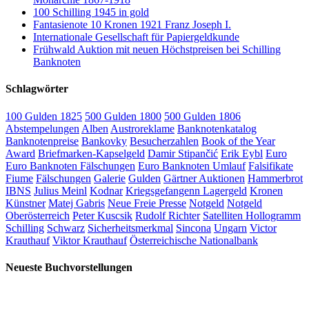
100 Schilling 1945 in gold
Fantasienote 10 Kronen 1921 Franz Joseph I.
Internationale Gesellschaft für Papiergeldkunde
Frühwald Auktion mit neuen Höchstpreisen bei Schilling
Banknoten
Schlagwörter
100 Gulden 1825
500 Gulden 1800
500 Gulden 1806
Abstempelungen
Alben
Austroreklame
Banknotenkatalog
Banknotenpreise
Bankovky
Besucherzahlen
Book of the Year
Award
Briefmarken-Kapselgeld
Damir Stipančić
Erik Eybl
Euro
Euro Banknoten Fälschungen
Euro Banknoten Umlauf
Falsifikate
Fiume
Fälschungen
Galerie
Gulden
Gärtner Auktionen
Hammerbrot
IBNS
Julius Meinl
Kodnar
Kriegsgefangenn Lagergeld
Kronen
Künstner
Matej Gabris
Neue Freie Presse
Notgeld
Notgeld
Oberösterreich
Peter Kuscsik
Rudolf Richter
Satelliten Hollogramm
Schilling
Schwarz
Sicherheitsmerkmal
Sincona
Ungarn
Victor
Krauthauf
Viktor Krauthauf
Österreichische Nationalbank
Neueste Buchvorstellungen