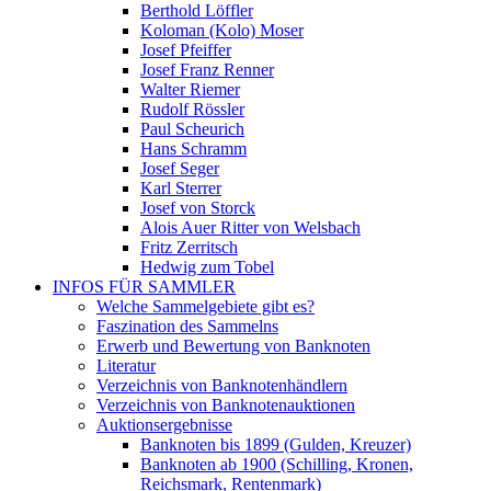
Berthold Löffler
Koloman (Kolo) Moser
Josef Pfeiffer
Josef Franz Renner
Walter Riemer
Rudolf Rössler
Paul Scheurich
Hans Schramm
Josef Seger
Karl Sterrer
Josef von Storck
Alois Auer Ritter von Welsbach
Fritz Zerritsch
Hedwig zum Tobel
INFOS FÜR SAMMLER
Welche Sammelgebiete gibt es?
Faszination des Sammelns
Erwerb und Bewertung von Banknoten
Literatur
Verzeichnis von Banknotenhändlern
Verzeichnis von Banknotenauktionen
Auktionsergebnisse
Banknoten bis 1899 (Gulden, Kreuzer)
Banknoten ab 1900 (Schilling, Kronen,
Reichsmark, Rentenmark)