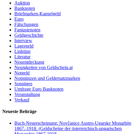
Auktion
Banknoten
Briefmarken-Kapselgeld
Euro
Fälschungen
Fantasienoten
Geldgeschichte
Interview
Lagergeld
Linktipp
Literatur
Neuentdeckung
Neuigkeiten von Geldschein.at
Notgeld
Notmünzen und Geldersatzmarken
Sonstiges
Umfrage Euro Banknoten
Veranstaltung
Verkauf
Neueste Beiträge
Buch-Neuerscheinung: Novčanice Austro-Ugarske Monarhije
1867.-1918. (Geldscheine der österreichisch-ungarischen
Monarchie 1867-1918