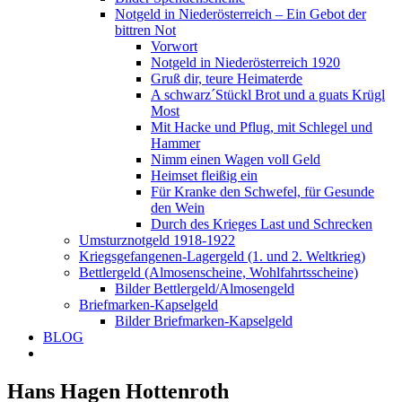
Notgeld in Niederösterreich – Ein Gebot der
bittren Not
Vorwort
Notgeld in Niederösterreich 1920
Gruß dir, teure Heimaterde
A schwarz´Stückl Brot und a guats Krügl
Most
Mit Hacke und Pflug, mit Schlegel und
Hammer
Nimm einen Wagen voll Geld
Heimset fleißig ein
Für Kranke den Schwefel, für Gesunde
den Wein
Durch des Krieges Last und Schrecken
Umsturznotgeld 1918-1922
Kriegsgefangenen-Lagergeld (1. und 2. Weltkrieg)
Bettlergeld (Almosenscheine, Wohlfahrtsscheine)
Bilder Bettlergeld/Almosengeld
Briefmarken-Kapselgeld
Bilder Briefmarken-Kapselgeld
BLOG
Hans Hagen Hottenroth