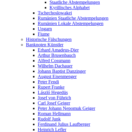
Staatliche Abstempelungen
Kyrillisches Alphabet
Tschechoslowakei
Rumänien Staatliche Abstempelungen
Rumänien Lokale Abstempelungen
Ungarn
Fiume
Historische Fälschungen
Banknoten Künstler
Erhard Amadeus-Dier
Arthur Brusenbauch
Alfred Cossmann
Wilhelm Dachauer
Johann Baptist Danzinger
August Eisenmenger
Peter Fendi
Rupert Franke
László Hegedüs
Josef von Führich
Carl Josef Geiger
Peter Johann Nepomuk Geiger
Roman Hellmann
Rudolf Junk
Ferdinand Julius Laufberger
Heinrich Lefler