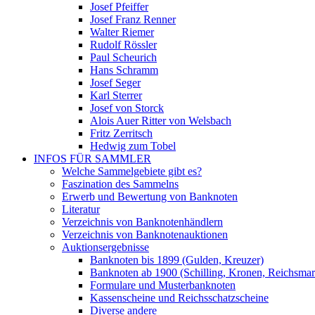
Josef Pfeiffer
Josef Franz Renner
Walter Riemer
Rudolf Rössler
Paul Scheurich
Hans Schramm
Josef Seger
Karl Sterrer
Josef von Storck
Alois Auer Ritter von Welsbach
Fritz Zerritsch
Hedwig zum Tobel
INFOS FÜR SAMMLER
Welche Sammelgebiete gibt es?
Faszination des Sammelns
Erwerb und Bewertung von Banknoten
Literatur
Verzeichnis von Banknotenhändlern
Verzeichnis von Banknotenauktionen
Auktionsergebnisse
Banknoten bis 1899 (Gulden, Kreuzer)
Banknoten ab 1900 (Schilling, Kronen, Reichsma
Formulare und Musterbanknoten
Kassenscheine und Reichsschatzscheine
Diverse andere