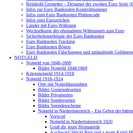
Reinhold Gerstetter – Designer der zweiten Euro Serie (
Infos zur Euro Banknoten Kontrollnummer
Infos zum Euro Banknoten Plattencode
Infos zum Eurozeichen
Länder mit Euro-Währung
Wechselkurse der ehemaligen Währungen zum Euro
Sicherheitsmerkmale der Euro Banknoten
Euro Banknoten Tracking
Euro Banknoten Bögen
Euro Banknoten Fälschungen und umlaufende Geldmen
NOTGELD
Notgeld von 1848-1869
Bilder Notgeld 1848/1869
Kriegsnotgeld 1914-1918
Notgeld 1918-1924
Orte mit Notgeldausgaben
Bilder Gemeindeserien
Bilder Privatserien
Bilder Sonderserien
Bilder Spendenscheine
Notgeld in Niederösterreich – Ein Gebot der bittre
Vorwort
Notgeld in Niederösterreich 1920
Gruß dir, teure Heimaterde
A schwarz´Stückl Brot und a guats Krügl M