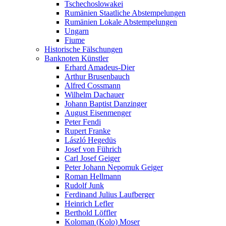
Tschechoslowakei
Rumänien Staatliche Abstempelungen
Rumänien Lokale Abstempelungen
Ungarn
Fiume
Historische Fälschungen
Banknoten Künstler
Erhard Amadeus-Dier
Arthur Brusenbauch
Alfred Cossmann
Wilhelm Dachauer
Johann Baptist Danzinger
August Eisenmenger
Peter Fendi
Rupert Franke
László Hegedüs
Josef von Führich
Carl Josef Geiger
Peter Johann Nepomuk Geiger
Roman Hellmann
Rudolf Junk
Ferdinand Julius Laufberger
Heinrich Lefler
Berthold Löffler
Koloman (Kolo) Moser