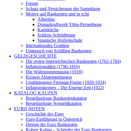
Forum
Schutz und Versicherung der Sammlung
Motive auf Banknoten und in echt
Albertina
Donaukraftwerk Ybbs-Persenbeug
Karlskirche
Schloss Schönbrunn
Spanische Hofreitschule
Internationales Grading
Umtausch von Schilling Banknoten
GELDGESCHICHTE
Die ersten österreichischen Banknoten (1762-1784)
Inflationsgulden (1796-1816)
Die Währungstrennung (1918)
Kronen Abstempelungen
Unabhängiger Freistaat Fiume (1920-1924)
Inflationskronen – Die Eiserne Zeit (1922)
KATALOG KAUFEN
Bestellanfrage Banknotenkatalog
Bestellanfrage Notgeldkatalog
EURO NOTEN
Geschichte des Euro
Euro-Einführung in Österreich
Design der Euro Banknoten
Robert Kalina – Schöpfer der Euro Banknoten