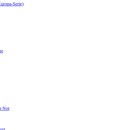
Europa-Serie)
ge
n Not
ost