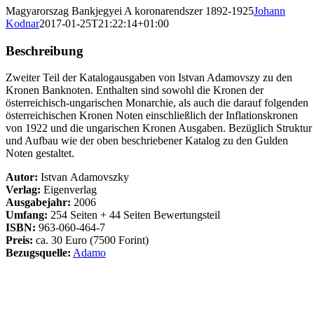
Magyarorszag Bankjegyei A koronarendszer 1892-1925
Johann
Kodnar
2017-01-25T21:22:14+01:00
Beschreibung
Zweiter Teil der Katalogausgaben von Istvan Adamovszy zu den
Kronen Banknoten. Enthalten sind sowohl die Kronen der
österreichisch-ungarischen Monarchie, als auch die darauf folgenden
österreichischen Kronen Noten einschließlich der Inflationskronen
von 1922 und die ungarischen Kronen Ausgaben. Bezüglich Struktur
und Aufbau wie der oben beschriebener Katalog zu den Gulden
Noten gestaltet.
Autor:
Istvan Adamovszky
Verlag:
Eigenverlag
Ausgabejahr:
2006
Umfang:
254 Seiten + 44 Seiten Bewertungsteil
ISBN:
963-060-464-7
Preis:
ca. 30 Euro (7500 Forint)
Bezugsquelle:
Adamo