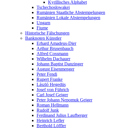
Kyrillisches Alphabet
Tschechoslowakei
Rumänien Staatliche Abstempelungen
Rumänien Lokale Abstempelungen
Ungarn
Fiume
Historische Fälschungen
Banknoten Künstler
Erhard Amadeus-Dier
Arthur Brusenbauch
Alfred Cossmann
Wilhelm Dachauer
Johann Baptist Danzinger
August Eisenmenger
Peter Fendi
Rupert Franke
László Hegedüs
Josef von Führich
Carl Josef Geiger
Peter Johann Nepomuk Geiger
Roman Hellmann
Rudolf Junk
Ferdinand Julius Laufberger
Heinrich Lefler
Berthold Löffler