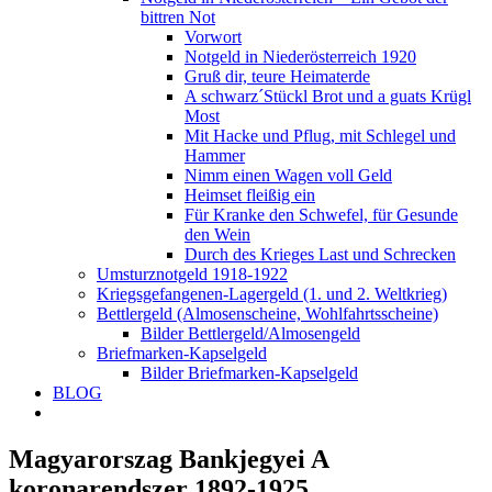
bittren Not
Vorwort
Notgeld in Niederösterreich 1920
Gruß dir, teure Heimaterde
A schwarz´Stückl Brot und a guats Krügl
Most
Mit Hacke und Pflug, mit Schlegel und
Hammer
Nimm einen Wagen voll Geld
Heimset fleißig ein
Für Kranke den Schwefel, für Gesunde
den Wein
Durch des Krieges Last und Schrecken
Umsturznotgeld 1918-1922
Kriegsgefangenen-Lagergeld (1. und 2. Weltkrieg)
Bettlergeld (Almosenscheine, Wohlfahrtsscheine)
Bilder Bettlergeld/Almosengeld
Briefmarken-Kapselgeld
Bilder Briefmarken-Kapselgeld
BLOG
Magyarorszag Bankjegyei A
koronarendszer 1892-1925