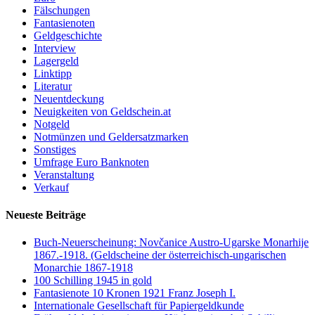
Fälschungen
Fantasienoten
Geldgeschichte
Interview
Lagergeld
Linktipp
Literatur
Neuentdeckung
Neuigkeiten von Geldschein.at
Notgeld
Notmünzen und Geldersatzmarken
Sonstiges
Umfrage Euro Banknoten
Veranstaltung
Verkauf
Neueste Beiträge
Buch-Neuerscheinung: Novčanice Austro-Ugarske Monarhije
1867.-1918. (Geldscheine der österreichisch-ungarischen
Monarchie 1867-1918
100 Schilling 1945 in gold
Fantasienote 10 Kronen 1921 Franz Joseph I.
Internationale Gesellschaft für Papiergeldkunde