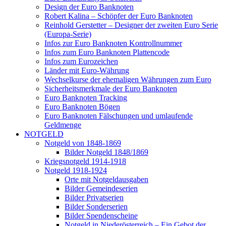
Design der Euro Banknoten
Robert Kalina – Schöpfer der Euro Banknoten
Reinhold Gerstetter – Designer der zweiten Euro Serie
(Europa-Serie)
Infos zur Euro Banknoten Kontrollnummer
Infos zum Euro Banknoten Plattencode
Infos zum Eurozeichen
Länder mit Euro-Währung
Wechselkurse der ehemaligen Währungen zum Euro
Sicherheitsmerkmale der Euro Banknoten
Euro Banknoten Tracking
Euro Banknoten Bögen
Euro Banknoten Fälschungen und umlaufende
Geldmenge
NOTGELD
Notgeld von 1848-1869
Bilder Notgeld 1848/1869
Kriegsnotgeld 1914-1918
Notgeld 1918-1924
Orte mit Notgeldausgaben
Bilder Gemeindeserien
Bilder Privatserien
Bilder Sonderserien
Bilder Spendenscheine
Notgeld in Niederösterreich – Ein Gebot der