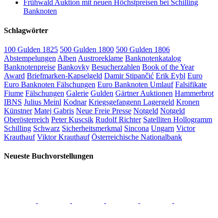
Frühwald Auktion mit neuen Höchstpreisen bei Schilling
Banknoten
Schlagwörter
100 Gulden 1825
500 Gulden 1800
500 Gulden 1806
Abstempelungen
Alben
Austroreklame
Banknotenkatalog
Banknotenpreise
Bankovky
Besucherzahlen
Book of the Year
Award
Briefmarken-Kapselgeld
Damir Stipančić
Erik Eybl
Euro
Euro Banknoten Fälschungen
Euro Banknoten Umlauf
Falsifikate
Fiume
Fälschungen
Galerie
Gulden
Gärtner Auktionen
Hammerbrot
IBNS
Julius Meinl
Kodnar
Kriegsgefangenn Lagergeld
Kronen
Künstner
Matej Gabris
Neue Freie Presse
Notgeld
Notgeld
Oberösterreich
Peter Kuscsik
Rudolf Richter
Satelliten Hollogramm
Schilling
Schwarz
Sicherheitsmerkmal
Sincona
Ungarn
Victor
Krauthauf
Viktor Krauthauf
Österreichische Nationalbank
Neueste Buchvorstellungen