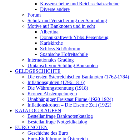
Kassenscheine und Reichsschatzscheine
Diverse andere
Forum
Schutz und Versicherung der Sammlung
Motive auf Banknoten und in echt
Albertina
Donaukraftwerk Ybbs-Persenbeug
Karlskirche
Schloss Schönbrunn
Spanische Hofreitschule
Internationales Grading
Umtausch von Schilling Banknoten
GELDGESCHICHTE
Die ersten österreichischen Banknoten (1762-1784)
Inflationsgulden (1796-1816)
Die Währungstrennung (1918)
Kronen Abstempelungen
Unabhängiger Freistaat Fiume (1920-1924)
Inflationskronen – Die Eiserne Zeit (1922)
KATALOG KAUFEN
Bestellanfrage Banknotenkatalog
Bestellanfrage Notgeldkatalog
EURO NOTEN
Geschichte des Euro
Euro-Einführung in Österreich