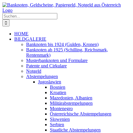
Zum
Inhalt
springen
Suche
nach:
HOME
BILDGALERIE
Banknoten bis 1924 (Gulden, Kronen)
Banknoten ab 1925 (Schilling, Reichsmark,
Rentenmark)
Musterbanknoten und Formulare
Patente und Cirkulare
Notgeld
Abstempelungen
Jugoslawien
Bosnien
Kroatien
Mazedonien, Albanien
Militärabstempelungen
Montenegro
Österreichische Abstempelungen
Slowenien
Serbien
Staatliche Abstempelungen