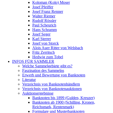
Koloman (Kolo) Moser
Josef Pfeiffer
Josef Franz Renner
Walter Riemer
Rudolf Rössler
Paul Scheurich
Hans Schramm
Josef Seger
Karl Sterrer
Josef von Storck
Alois Auer Ritter von Welsbach
Fritz Zerritsch
Hedwig zum Tobel
INFOS FÜR SAMMLER
Welche Sammelgebiete gibt es?
Faszination des Sammelns
Erwerb und Bewertung von Banknoten
Literatur
Verzeichnis von Banknotenhändlern
Verzeichnis von Banknotenauktionen
Auktionsergebnisse
Banknoten bis 1899 (Gulden, Kreuzer)
Banknoten ab 1900 (Schilling, Kronen,
Reichsmark, Rentenmark)
Formulare und Musterbanknoten